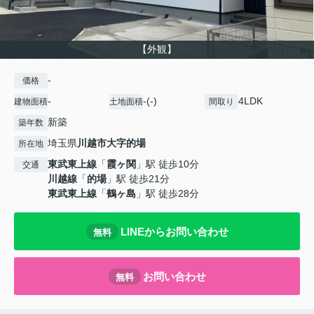
【外観】
-
価格
-
-(-)
4LDK
建物面積
土地面積
間取り
新築
築年数
埼玉県
川越市
大字的場
所在地
東武東上線
「
霞ヶ関
」駅 徒歩10分
交通
川越線
「
的場
」駅 徒歩21分
東武東上線
「
鶴ヶ島
」駅 徒歩28分
LINEからお問い合わせ
無料
お問い合わせ
無料