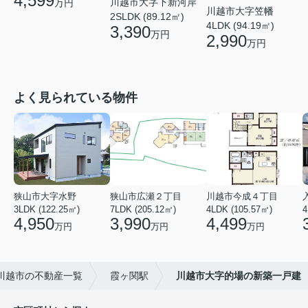
4,599
川越市大字下新河岸
万円
川越市大字笠幡
2SLDK (89.12㎡)
4LDK (94.19㎡)
3,390
万円
2,990
万円
よく見られている物件
狭山市大字水野
狭山市広瀬２丁目
川越市今成４丁目
3LDK (122.25㎡)
7LDK (205.12㎡)
4LDK (105.57㎡)
4
4,950
3,990
4,499
万円
万円
万円
川越市の不動産一覧
霞ヶ関駅
川越市大字的場の新築一戸建