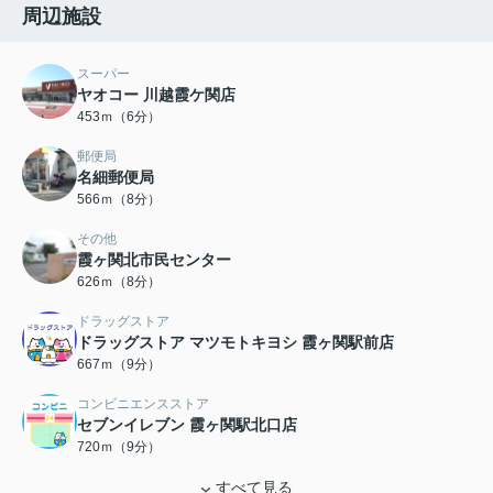
周辺施設
スーパー
ヤオコー 川越霞ケ関店
453ｍ（6分）
郵便局
名細郵便局
566ｍ（8分）
その他
霞ヶ関北市民センター
626ｍ（8分）
ドラッグストア
ドラッグストア マツモトキヨシ 霞ヶ関駅前店
667ｍ（9分）
コンビニエンスストア
セブンイレブン 霞ヶ関駅北口店
720ｍ（9分）
すべて見る