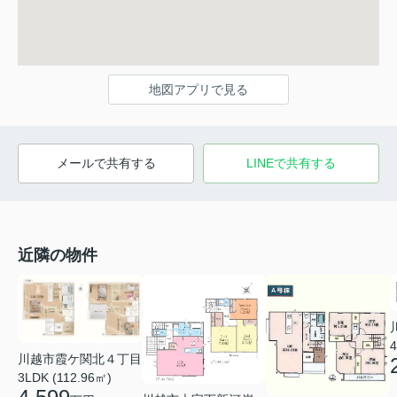
地図アプリで見る
メールで共有する
LINEで共有する
近隣の物件
4
川越市霞ケ関北４丁目
3LDK (112.96㎡)