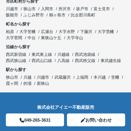
市区町村から探す
川越市
狭山市
入間市
所沢市
坂戸市
富士見市
飯能市
ふじみ野市
鶴ヶ島市
比企郡川島町
町名から探す
柏原
大字笠幡
広瀬台
大字水野
下藤沢
大字荒幡
大字菅間
中台
東狭山ケ丘
大字寺山
沿線から探す
西武新宿線
東武東上線
川越線
西武池袋線
西武狭山線
西武山口線
八高線
西武秩父線
東武越生線
駅から探す
狭山市
川越
川越市
武蔵藤沢
上福岡
本川越
笠幡
霞ヶ関
的場
新狭山
株式会社アイエー不動産販売
049-265-3631
お問い合わせ