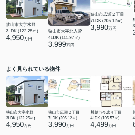
狭山市広瀬２丁目
7LDK (205.12㎡)
狭山市大字水野
3
3,990
万円
3LDK (122.25㎡)
狭山市大字北入曽
4,950
4LDK (111.97㎡)
万円
3,999
万円
よく見られている物件
狭山市大字水野
狭山市広瀬２丁目
川越市今成４丁目
3LDK (122.25㎡)
7LDK (205.12㎡)
4LDK (105.57㎡)
4
4,950
3,990
4,499
万円
万円
万円