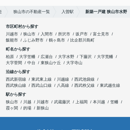
売
狭山市の不動産一覧
入曽駅
新築一戸建 狭山市水野
市区町村から探す
川越市
狭山市
入間市
所沢市
坂戸市
富士見市
飯能市
ふじみ野市
鶴ヶ島市
比企郡川島町
町名から探す
柏原
大字笠幡
広瀬台
大字水野
下藤沢
大字荒幡
大字菅間
中台
東狭山ケ丘
大字寺山
沿線から探す
西武新宿線
東武東上線
川越線
西武池袋線
西武狭山線
西武山口線
八高線
西武秩父線
東武越生線
駅から探す
狭山市
川越
川越市
武蔵藤沢
上福岡
本川越
笠幡
霞ヶ関
的場
新狭山