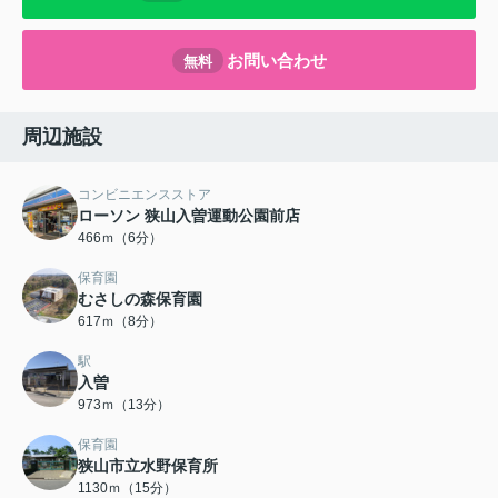
お問い合わせ
無料
周辺施設
コンビニエンスストア
ローソン 狭山入曽運動公園前店
466ｍ（6分）
保育園
むさしの森保育園
617ｍ（8分）
駅
入曽
973ｍ（13分）
保育園
狭山市立水野保育所
1130ｍ（15分）