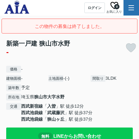
0
ログイン
お気に入り
この物件の募集は終了しました。
新築一戸建 狭山市水野
-
-
価格
-
-(-)
3LDK
建物面積
土地面積
間取り
予定
築年数
埼玉県
狭山市
大字水野
所在地
西武新宿線
「
入曽
」駅 徒歩12分
交通
西武池袋線
「
武蔵藤沢
」駅 徒歩37分
西武池袋線
「
狭山ヶ丘
」駅 徒歩37分
LINEからお問い合わせ
無料