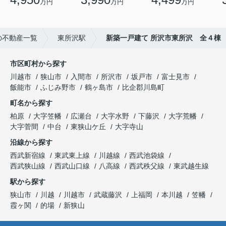
万円
万円
万円
の不動産一覧
東所沢駅
新築一戸建て 所沢市東所沢 全４棟
市区町村から探す
川越市
狭山市
入間市
所沢市
坂戸市
富士見市
飯能市
ふじみ野市
鶴ヶ島市
比企郡川島町
町名から探す
柏原
大字笠幡
広瀬台
大字水野
下藤沢
大字荒幡
大字菅間
中台
東狭山ケ丘
大字寺山
沿線から探す
西武新宿線
東武東上線
川越線
西武池袋線
西武狭山線
西武山口線
八高線
西武秩父線
東武越生線
駅から探す
狭山市
川越
川越市
武蔵藤沢
上福岡
本川越
笠幡
霞ヶ関
的場
新狭山