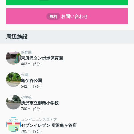
お問い合わせ
無料
周辺施設
保育園
東所沢タンポポ保育園
403ｍ（6分）
公園
亀ケ谷公園
542ｍ（7分）
小学校
所沢市立柳瀬小学校
700ｍ（9分）
コンビニエンスストア
セブンイレブン 所沢亀ヶ谷店
705ｍ（9分）