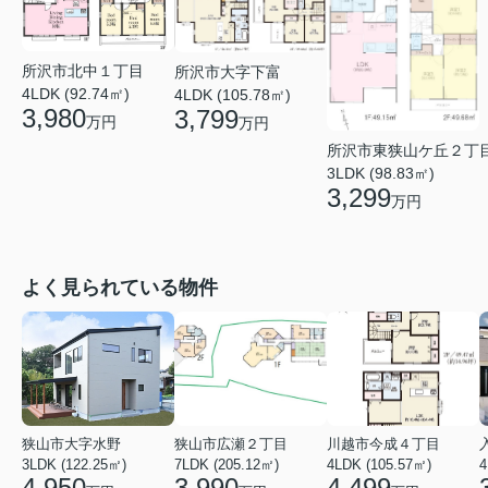
所沢市北中１丁目
所沢市大字下富
4LDK (92.74㎡)
4LDK (105.78㎡)
3,980
3,799
万円
万円
所沢市東狭山ケ丘２丁
3LDK (98.83㎡)
3,299
万円
よく見られている物件
狭山市大字水野
狭山市広瀬２丁目
川越市今成４丁目
3LDK (122.25㎡)
7LDK (205.12㎡)
4LDK (105.57㎡)
4
4,950
3,990
4,499