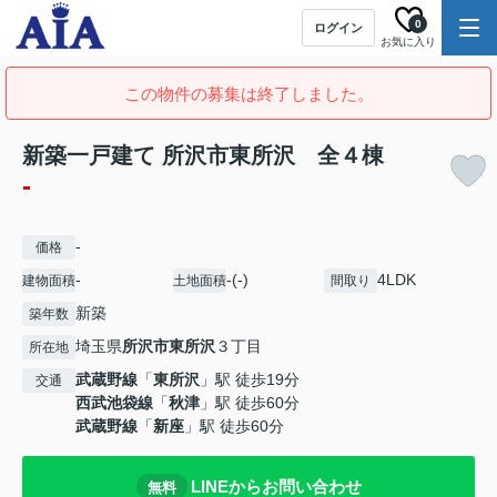
0
ログイン
お気に入り
この物件の募集は終了しました。
新築一戸建て 所沢市東所沢 全４棟
-
-
価格
-
-(-)
4LDK
建物面積
土地面積
間取り
新築
築年数
埼玉県
所沢市
東所沢
３丁目
所在地
武蔵野線
「
東所沢
」駅 徒歩19分
交通
西武池袋線
「
秋津
」駅 徒歩60分
武蔵野線
「
新座
」駅 徒歩60分
LINEからお問い合わせ
無料