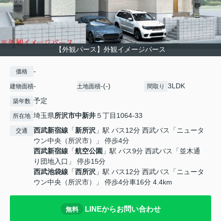
【外観パース】外観イメージパース
-
価格
-
-(-)
3LDK
建物面積
土地面積
間取り
予定
築年数
埼玉県
所沢市
中新井
５丁目1064-33
所在地
西武新宿線
「
新所沢
」駅 バス12分 西武バス「ニュータ
交通
ウン中央（所沢市）」 停歩4分
西武新宿線
「
航空公園
」駅 バス9分 西武バス「並木通
り団地入口」 停歩15分
西武池袋線
「
西所沢
」駅 バス12分 西武バス「ニュータ
ウン中央（所沢市）」 停歩4分車16分 4.4km
LINEからお問い合わせ
無料