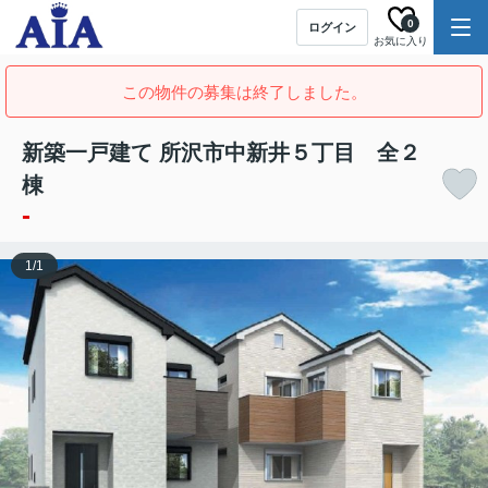
0
ログイン
お気に入り
この物件の募集は終了しました。
新築一戸建て 所沢市中新井５丁目 全２
棟
-
1
/
1