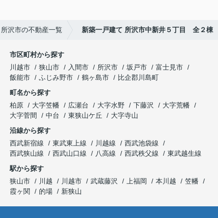
所沢市の不動産一覧
新築一戸建て 所沢市中新井５丁目 全２棟
市区町村から探す
川越市
狭山市
入間市
所沢市
坂戸市
富士見市
飯能市
ふじみ野市
鶴ヶ島市
比企郡川島町
町名から探す
柏原
大字笠幡
広瀬台
大字水野
下藤沢
大字荒幡
大字菅間
中台
東狭山ケ丘
大字寺山
沿線から探す
西武新宿線
東武東上線
川越線
西武池袋線
西武狭山線
西武山口線
八高線
西武秩父線
東武越生線
駅から探す
狭山市
川越
川越市
武蔵藤沢
上福岡
本川越
笠幡
霞ヶ関
的場
新狭山