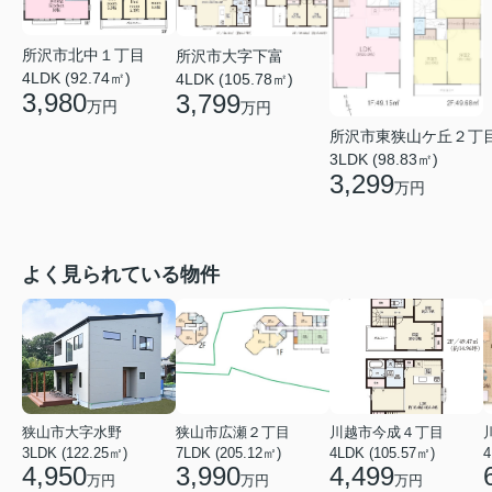
所沢市北中１丁目
所沢市大字下富
4LDK (92.74㎡)
4LDK (105.78㎡)
3,980
3,799
万円
万円
所沢市東狭山ケ丘２丁
3LDK (98.83㎡)
3,299
万円
よく見られている物件
狭山市大字水野
狭山市広瀬２丁目
川越市今成４丁目
3LDK (122.25㎡)
7LDK (205.12㎡)
4LDK (105.57㎡)
4
4,950
3,990
4,499
万円
万円
万円