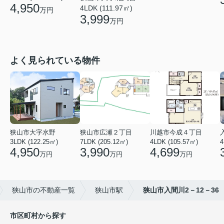
4,950
4LDK (111.97㎡)
万円
3,999
万円
よく見られている物件
狭山市大字水野
狭山市広瀬２丁目
川越市今成４丁目
3LDK (122.25㎡)
7LDK (205.12㎡)
4LDK (105.57㎡)
4
4,950
3,990
4,699
万円
万円
万円
狭山市の不動産一覧
狭山市駅
狭山市入間川2－12－36
市区町村から探す