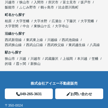
川越市
狭山市
入間市
所沢市
富士見市
坂戸市
飯能市
ふじみ野市
鶴ヶ島市
比企郡川島町
町名から探す
柏原
大字笠幡
大字水野
広瀬台
下藤沢
大字荒幡
大字菅間
中台
東狭山ケ丘
大字寺山
沿線から探す
西武新宿線
東武東上線
川越線
西武池袋線
西武狭山線
西武山口線
西武秩父線
東武越生線
八高線
駅から探す
狭山市
川越
川越市
武蔵藤沢
上福岡
本川越
笠幡
的場
霞ヶ関
新狭山
株式会社アイエー不動産販売
049-265-3631
お問い合わせ
〒350-0024