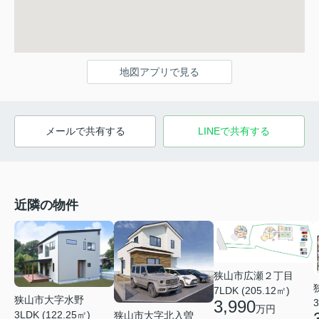
地図アプリで見る
メールで共有する
LINEで共有する
近隣の物件
狭山市広瀬２丁目
7LDK (205.12㎡)
狭山市大字水野
3
3,990
万円
3LDK (122.25㎡)
狭山市大字北入曽