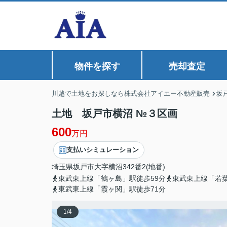
物件を探す
売却査定
川越で土地をお探しなら株式会社アイエー不動産販売
坂
土地 坂戸市横沼 №３区画
600
万円
支払いシミュレーション
埼玉県
坂戸市
大字横沼
342番2(地番)
東武東上線「鶴ヶ島」駅徒歩59分
東武東上線「若葉
東武東上線「霞ヶ関」駅徒歩71分
1
/
4