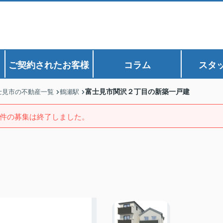
ご契約されたお客様
コラム
スタ
富士見市関沢２丁目の新築一戸建
士見市の不動産一覧
鶴瀬駅
件の募集は終了しました。