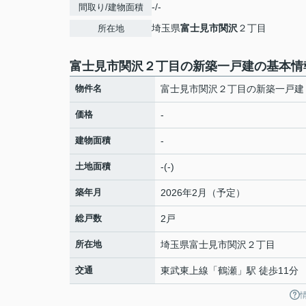
-/-
間取り/建物面積
埼玉県
富士見市
関沢
２丁目
所在地
富士見市関沢２丁目の新築一戸建の基本情
物件名
富士見市関沢２丁目の新築一戸建
価格
-
建物面積
-
土地面積
-(-)
築年月
2026年2月（予定）
総戸数
2戸
所在地
埼玉県
富士見市
関沢
２丁目
交通
東武東上線
「
鶴瀬
」駅 徒歩11分