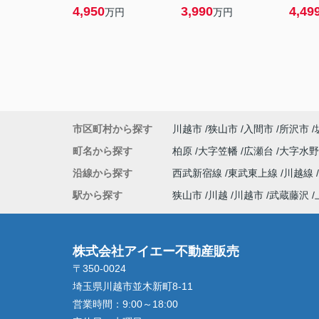
4,950
3,990
4,49
万円
万円
市区町村から探す
川越市
狭山市
入間市
所沢市
町名から探す
柏原
大字笠幡
広瀬台
大字水
沿線から探す
西武新宿線
東武東上線
川越線
駅から探す
狭山市
川越
川越市
武蔵藤沢
株式会社アイエー不動産販売
〒350-0024
埼玉県川越市並木新町8-11
営業時間：
9:00～18:00