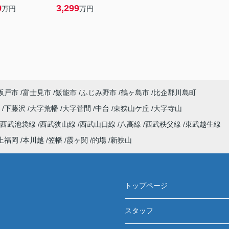
9
3,299
万円
万円
坂戸市
富士見市
飯能市
ふじみ野市
鶴ヶ島市
比企郡川島町
野
下藤沢
大字荒幡
大字菅間
中台
東狭山ケ丘
大字寺山
西武池袋線
西武狭山線
西武山口線
八高線
西武秩父線
東武越生線
上福岡
本川越
笠幡
霞ヶ関
的場
新狭山
トップページ
スタッフ