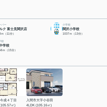
ーパー
小学校
ルク 富士見関沢店
関沢小学校
18ｍ（11分）
1037ｍ（13分）
学校
中学校
156ｍ（15分）
今成４丁目
入間市大字小谷田
(105.57㎡)
4LDK (105.16㎡)