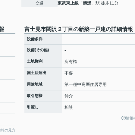
東武東上線
「
鶴瀬
」駅 徒歩11分
交通
報
富士見市関沢２丁目の新築一戸建の詳細情報
設備条件
設備(その他)
-
土地権利
所有権
国土法届出
不要
用途地域
第一種中高層住居専用
取引態様
仲介
引渡し
相談
情報
情報の見方