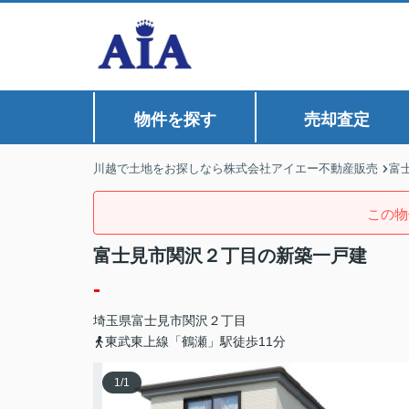
物件を探す
売却査定
川越で土地をお探しなら株式会社アイエー不動産販売
富
この物
富士見市関沢２丁目の新築一戸建
-
埼玉県
富士見市
関沢
２丁目
東武東上線「鶴瀬」駅徒歩11分
1
/
1