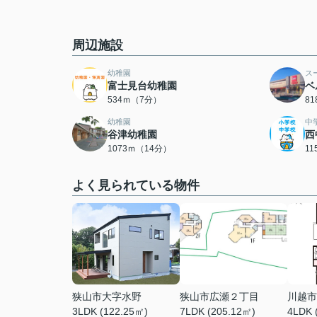
周辺施設
幼稚園
ス
富士見台幼稚園
ベ
534ｍ（7分）
8
幼稚園
中
谷津幼稚園
西
1073ｍ（14分）
1
よく見られている物件
狭山市大字水野
狭山市広瀬２丁目
川越市
3LDK (122.25㎡)
7LDK (205.12㎡)
4LDK 