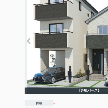
【外観パース】
-
価格