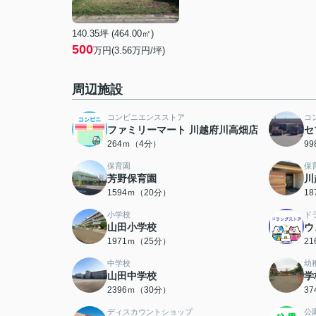
140.35坪 (464.00㎡)
500
万円(3.56万円/坪)
周辺施設
コンビニエンスストア
コ
ファミリーマート 川越府川高畑店
セ
264ｍ（4分）
9
保育園
保
芳野保育園
川
1594ｍ（20分）
1
小学校
ド
山田小学校
ウ
1971ｍ（25分）
2
中学校
幼
山田中学校
学
2396ｍ（30分）
3
ディスカウントショップ
公