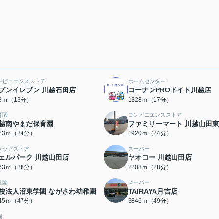
ンビニエンスストア
ホームセンター
ブンイレブン 川越石田店
コーナンPROドイト川越店
98ｍ（13分）
1328ｍ（17分）
育園
コンビニエンスストア
越南やまだ保育園
ファミリーマート 川越山田
873ｍ（24分）
1920ｍ（24分）
ラッグストア
スーパー
ェルパーク 川越山田店
ヤオコー 川越山田店
163ｍ（28分）
2208ｍ（28分）
稚園
スーパー
校法人沼東学園 ながさわ幼稚園
TAIRAYA月吉店
745ｍ（47分）
3846ｍ（49分）
園