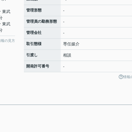
管理形態
-
分 東武
分
管理員の勤務形態
-
分 東武
分
管理会社
-
情報の見方
取引態様
専任媒介
引渡し
相談
開発許可番号
-
情報