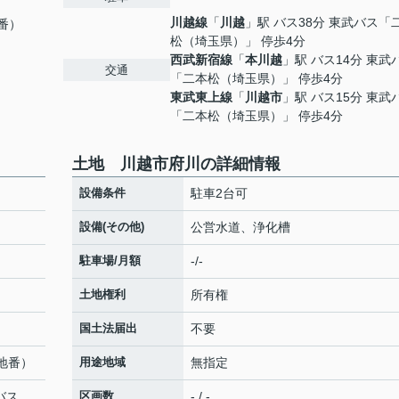
川越線
「
川越
」駅 バス38分 東武バス「
地番）
松（埼玉県）」 停歩4分
西武新宿線
「
本川越
」駅 バス14分 東武
交通
「二本松（埼玉県）」 停歩4分
東武東上線
「
川越市
」駅 バス15分 東武
「二本松（埼玉県）」 停歩4分
土地 川越市府川の詳細情報
設備条件
駐車2台可
設備(その他)
公営水道、浄化槽
駐車場/月額
-/-
土地権利
所有権
国土法届出
不要
（地番）
用途地域
無指定
バス
区画数
- / -