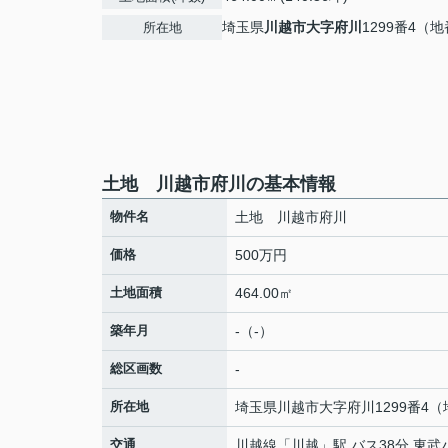
埼玉県
川越市
大字府川
1299番4（
所在地
土地 川越市府川の基本情報
物件名
土地 川越市府川
価格
500万円
土地面積
464.00㎡
築年月
-（-）
総区画数
-
所在地
埼玉県
川越市
大字府川
1299番4
交通
川越線
「
川越
」駅 バス38分 東武