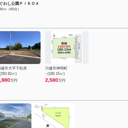
ぐわし公園ＰｉＫＯＡ
796ｍ（60分）
川越市大字下松原
川越市神明町
 (293.92㎡)
- (180.15㎡)
,980
2,580
万円
万円