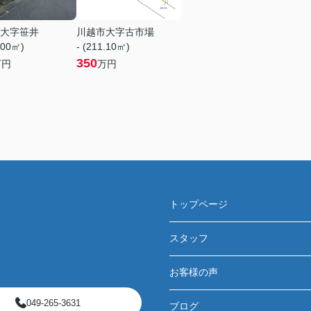
大字笹井
川越市大字古市場
.00㎡)
- (211.10㎡)
350
万円
万円
トップページ
スタッフ
お客様の声
049-265-3631
ブログ