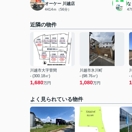
オーケー 川越店
な
4414ｍ（56分）
4
近隣の物件
川越市大字菅間
川越市氷川町
- (300.18㎡)
- (98.76㎡)
-
1,680
1,080
1
万円
万円
よく見られている物件