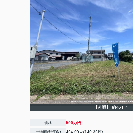
【外観】
約464㎡
500万円
価格
464.00㎡(140.36坪)
土地面積(坪数)