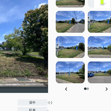
-(-)
築年
-
駐車