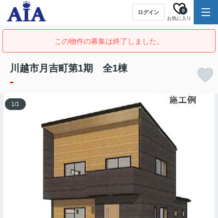
0
ログイン
お気に入り
この物件の募集は終了しました。
川越市月吉町第1期 全1棟
-
1
/
1