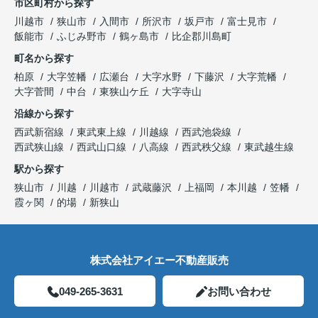
市区町村から探す
川越市
狭山市
入間市
所沢市
坂戸市
富士見市
飯能市
ふじみ野市
鶴ヶ島市
比企郡川島町
町名から探す
柏原
大字笠幡
広瀬台
大字水野
下藤沢
大字荒幡
大字菅間
中台
東狭山ケ丘
大字寺山
沿線から探す
西武新宿線
東武東上線
川越線
西武池袋線
西武狭山線
西武山口線
八高線
西武秩父線
東武越生線
駅から探す
狭山市
川越
川越市
武蔵藤沢
上福岡
本川越
笠幡
霞ヶ関
的場
新狭山
株式会社アイエー不動産販売
049-265-3631
お問い合わせ