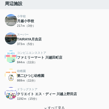
周辺施設
小学校
月越小学校
217ｍ（3分）
スーパー
TAIRAYA月吉店
373ｍ（5分）
コンビニエンスストア
ファミリーマート 川越田町店
844ｍ（11分）
幼稚園
第二ひつじ幼稚園
869ｍ（11分）
ドラッグストア
クリエイト エス・ディー 川越上野田店
1192ｍ（15分）
すべて見る