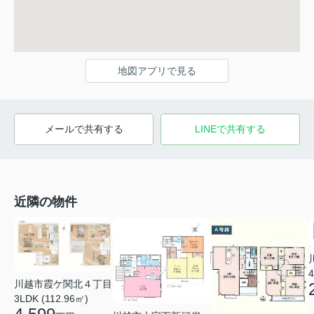
地図アプリで見る
メールで共有する
LINEで共有する
近隣の物件
4
川越市霞ケ関北４丁目
3LDK (112.96㎡)