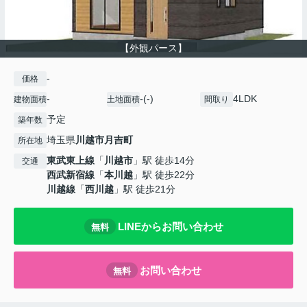
【外観パース】
-
価格
-
-(-)
4LDK
建物面積
土地面積
間取り
予定
築年数
埼玉県
川越市
月吉町
所在地
東武東上線
「
川越市
」駅 徒歩14分
交通
西武新宿線
「
本川越
」駅 徒歩22分
川越線
「
西川越
」駅 徒歩21分
LINEからお問い合わせ
無料
お問い合わせ
無料