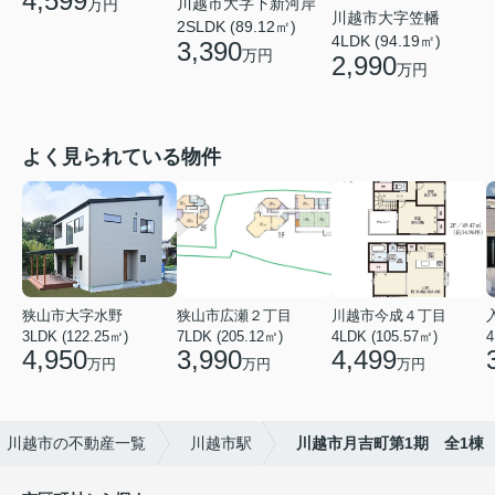
4,599
川越市大字下新河岸
万円
川越市大字笠幡
2SLDK (89.12㎡)
4LDK (94.19㎡)
3,390
万円
2,990
万円
よく見られている物件
狭山市大字水野
狭山市広瀬２丁目
川越市今成４丁目
3LDK (122.25㎡)
7LDK (205.12㎡)
4LDK (105.57㎡)
4
4,950
3,990
4,499
万円
万円
万円
川越市の不動産一覧
川越市駅
川越市月吉町第1期 全1棟