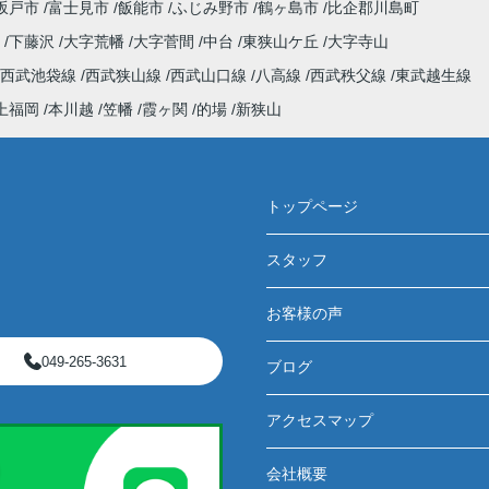
坂戸市
富士見市
飯能市
ふじみ野市
鶴ヶ島市
比企郡川島町
野
下藤沢
大字荒幡
大字菅間
中台
東狭山ケ丘
大字寺山
西武池袋線
西武狭山線
西武山口線
八高線
西武秩父線
東武越生線
上福岡
本川越
笠幡
霞ヶ関
的場
新狭山
トップページ
スタッフ
お客様の声
049-265-3631
ブログ
アクセスマップ
会社概要