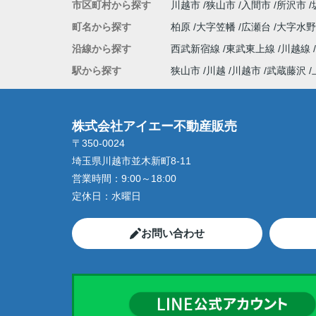
市区町村から探す
川越市
狭山市
入間市
所沢市
町名から探す
柏原
大字笠幡
広瀬台
大字水
沿線から探す
西武新宿線
東武東上線
川越線
駅から探す
狭山市
川越
川越市
武蔵藤沢
株式会社アイエー不動産販売
〒350-0024
埼玉県川越市並木新町8-11
営業時間：
9:00～18:00
定休日：
水曜日
お問い合わせ