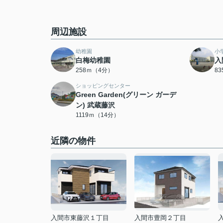
周辺施設
幼稚園
小
白梅幼稚園
入
258ｍ（4分）
8
ショッピングセンター
Green Garden(グリーン ガーデ
ン) 武蔵藤沢
1119ｍ（14分）
近隣の物件
入間市東藤沢１丁目
入間市豊岡２丁目