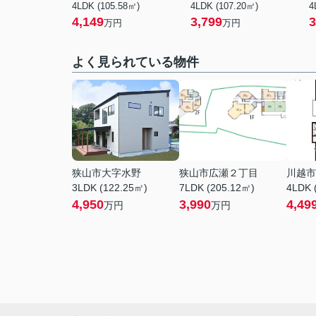
4LDK (105.58㎡)
4LDK (107.20㎡)
4
4,149
3,799
3
万円
万円
よく見られている物件
狭山市大字水野
狭山市広瀬２丁目
川越市
3LDK (122.25㎡)
7LDK (205.12㎡)
4LDK 
4,950
3,990
4,49
万円
万円