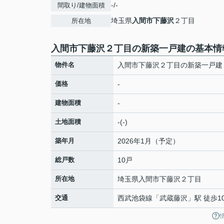
-/-
間取り/建物面積
埼玉県
入間市
下藤沢
２丁目
所在地
入間市下藤沢２丁目の新築一戸建の基本情
物件名
入間市下藤沢２丁目の新築一戸建
価格
-
建物面積
-
土地面積
-(-)
築年月
2026年1月（予定）
総戸数
10戸
所在地
埼玉県
入間市
下藤沢
２丁目
交通
西武池袋線
「
武蔵藤沢
」駅 徒歩1