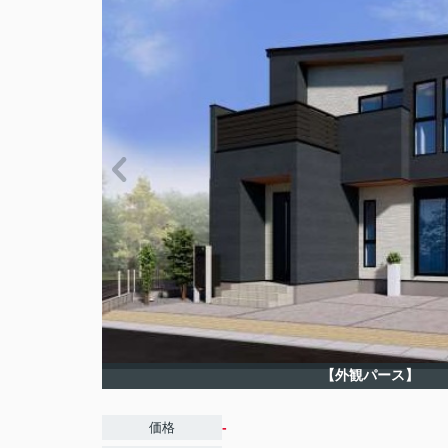
【外観パース】
-
価格