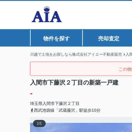
物件を探す
売却査定
川越で土地をお探しなら株式会社アイエー不動産販売
入
この物
入間市下藤沢２丁目の新築一戸建
-
埼玉県
入間市
下藤沢
２丁目
西武池袋線「武蔵藤沢」駅徒歩10分
1
/
1