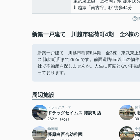
東武東上線
「
上福岡
」駅 徒歩18
川越線
「
南古谷
」駅 徒歩44分
新築一戸建て 川越市稲荷町4期 全2棟の
新築一戸建て 川越市稲荷町4期 全2棟：東武東
ス 諏訪町店まで262mです。前面道路6m以上の
社で不動産を探しませんか。人生に何度とない不動
っております。
周辺施設
ドラッグストア
保
ドラッグセイムス 諏訪町店
川
262ｍ（4分）
3
幼稚園
小
藤原白百合幼稚園
高