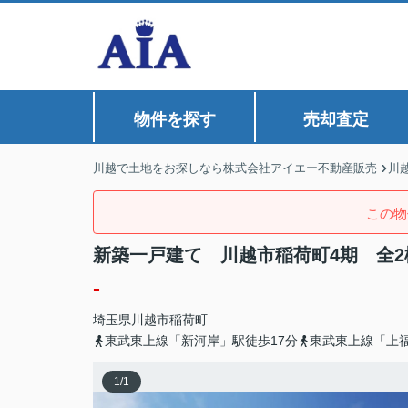
物件を探す
売却査定
川越で土地をお探しなら株式会社アイエー不動産販売
川
この物
新築一戸建て 川越市稲荷町4期 全2
-
埼玉県
川越市
稲荷町
東武東上線「新河岸」駅徒歩17分
東武東上線「上福
1
/
1