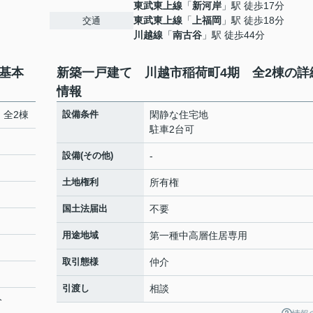
東武東上線
「
新河岸
」駅 徒歩17分
東武東上線
「
上福岡
」駅 徒歩18分
交通
川越線
「
南古谷
」駅 徒歩44分
基本
新築一戸建て 川越市稲荷町4期 全2棟の詳
情報
 全2棟
設備条件
閑静な住宅地
駐車2台可
設備(その他)
-
土地権利
所有権
国土法届出
不要
用途地域
第一種中高層住居専用
取引態様
仲介
引渡し
相談
分