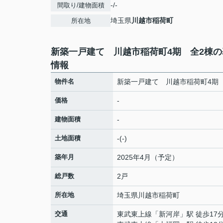
-/-
間取り/建物面積
埼玉県
川越市
稲荷町
所在地
新築一戸建て 川越市稲荷町4期 全2棟の
情報
物件名
新築一戸建て 川越市稲荷町4期
価格
-
建物面積
-
土地面積
-(-)
築年月
2025年4月（予定）
総戸数
2戸
所在地
埼玉県
川越市
稲荷町
交通
東武東上線
「
新河岸
」駅 徒歩17