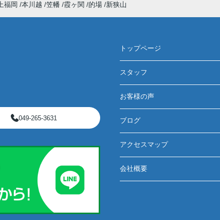
上福岡
本川越
笠幡
霞ヶ関
的場
新狭山
トップページ
スタッフ
お客様の声
049-265-3631
ブログ
アクセスマップ
会社概要