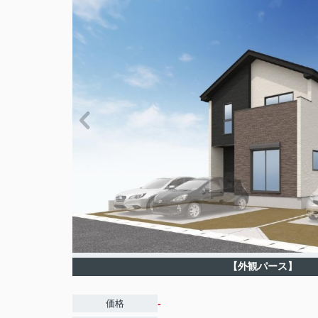
【外観パース】
-
価格