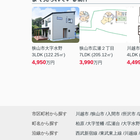
狭山市大字水野
狭山市広瀬２丁目
川越市
3LDK (122.25㎡)
7LDK (205.12㎡)
4LDK 
4,950
3,990
4,49
万円
万円
市区町村から探す
川越市
狭山市
入間市
所沢市
町名から探す
柏原
大字笠幡
広瀬台
大字水
沿線から探す
西武新宿線
東武東上線
川越線