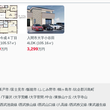
今成４丁目
入間市大字小谷田
(105.57㎡)
4LDK (105.16㎡)
9
3,299
万円
万円
坂戸市
富士見市
飯能市
ふじみ野市
鶴ヶ島市
比企郡川島町
野
下藤沢
大字荒幡
大字菅間
中台
東狭山ケ丘
大字寺山
西武池袋線
西武狭山線
西武山口線
八高線
西武秩父線
東武越生線