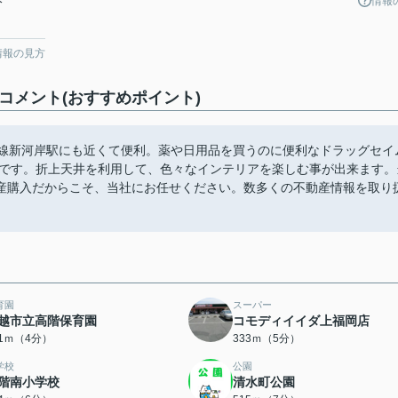
情報
分
情報の見方
コメント(おすすめポイント)
上線新河岸駅にも近くて便利。薬や日用品を買うのに便利なドラッグセイ
物件です。折上天井を利用して、色々なインテリアを楽しむ事が出来ます。
産購入だからこそ、当社にお任せください。数多くの不動産情報を取り
育園
スーパー
越市立高階保育園
コモディイイダ上福岡店
01ｍ（4分）
333ｍ（5分）
学校
公園
階南小学校
清水町公園