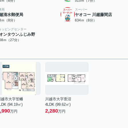
74ｍ（6分）
515ｍ（7分）
便局
スーパー
越清水郵便局
ヤオコー 川越藤間店
88ｍ（8分）
634ｍ（8分）
ョッピングセンター
オンタウンふじみ野
108ｍ（27分）
川越市大字笠幡
川越市大字萱沼
LDK (94.19㎡)
4LDK (99.62㎡)
,990
2,280
万円
万円