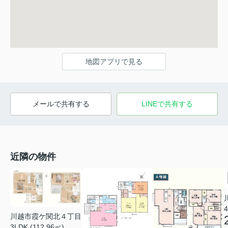
地図アプリで見る
メールで共有する
LINEで共有する
近隣の物件
4
川越市霞ケ関北４丁目
3LDK (112.96㎡)