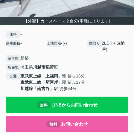
【外観】カースペース２台分(車種によります)
-
価格
-
-(-)
2LDK＋S(納
建物面積
土地面積
間取り
戸)
新築
築年数
埼玉県
川越市
稲荷町
所在地
東武東上線
「
上福岡
」駅 徒歩16分
交通
東武東上線
「
新河岸
」駅 徒歩17分
川越線
「
南古谷
」駅 徒歩44分
LINEからお問い合わせ
無料
お問い合わせ
無料