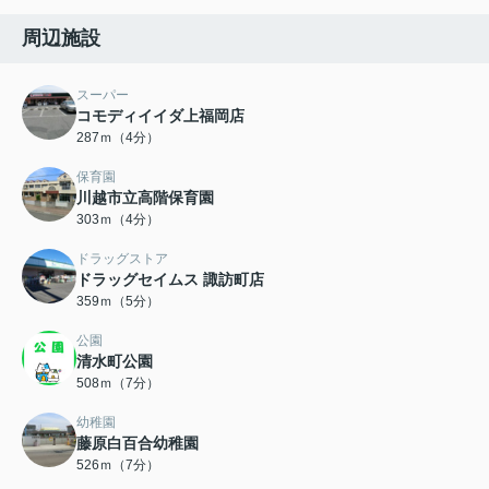
周辺施設
スーパー
コモディイイダ上福岡店
287ｍ（4分）
保育園
川越市立高階保育園
303ｍ（4分）
ドラッグストア
ドラッグセイムス 諏訪町店
359ｍ（5分）
公園
清水町公園
508ｍ（7分）
幼稚園
藤原白百合幼稚園
526ｍ（7分）