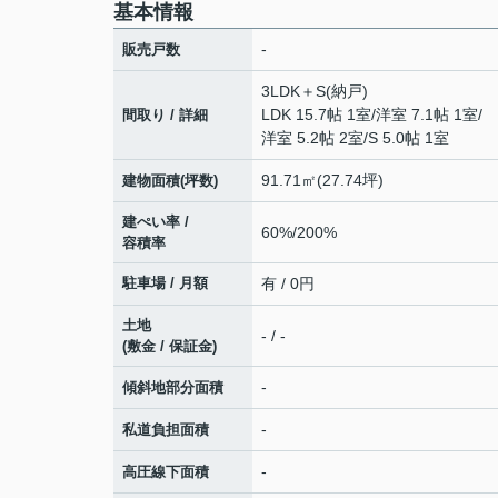
基本情報
-
販売戸数
3LDK＋S(納戸)
LDK 15.7帖 1室
/
洋室 7.1帖 1室
/
間取り / 詳細
洋室 5.2帖 2室
/
S 5.0帖 1室
91.71㎡(27.74坪)
建物面積(坪数)
建ぺい率 /
60%/200%
容積率
駐車場 / 月額
有 / 0円
土地
- / -
(敷金 / 保証金)
-
傾斜地部分面積
-
私道負担面積
-
高圧線下面積