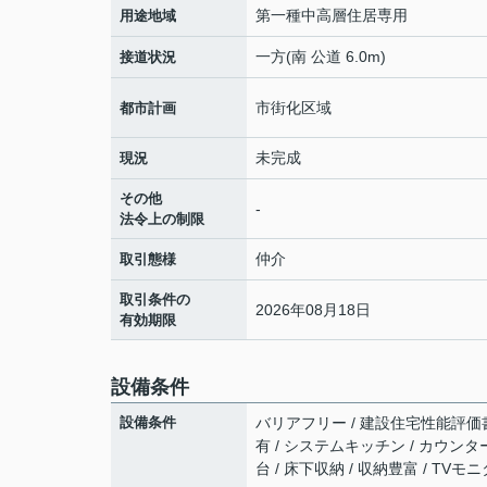
第一種中高層住居専用
用途地域
一方(南 公道 6.0m)
接道状況
市街化区域
都市計画
未完成
現況
その他
-
法令上の制限
仲介
取引態様
取引条件の
2026年08月18日
有効期限
設備条件
設備条件
バリアフリー / 建設住宅性能評価書付 
有 / システムキッチン / カウンタ
台 / 床下収納 / 収納豊富 / TV