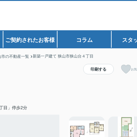
ご契約されたお客様
コラム
スタ
新築一戸建て 狭山市狭山台４丁目
山市の不動産一覧
印刷する
お気
丁目」停歩2分