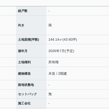
-
総戸数
南
向き
144.14㎡(43.60坪)
土地面積(坪数)
2026年7月(予定)
築年月
所有権
土地権利
木造 / 2階建
建物構造
-
路地状敷地
無
セットバック
-
施工会社