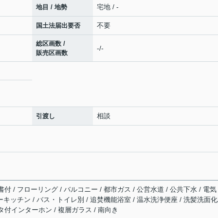
宅地 / -
地目 / 地勢
不要
国土法届出要否
総区画数 /
-/-
販売区画数
相談
引渡し
/ フローリング / バルコニー / 都市ガス / 公営水道 / 公共下水 / 電気
ーキッチン / バス・トイレ別 / 追焚機能浴室 / 温水洗浄便座 / 洗髪洗面
モニタ付インターホン / 複層ガラス / 南向き