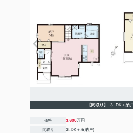
【間取り】
３LDK＋納
3,690
万円
価格
3LDK＋S(納戸)
間取り