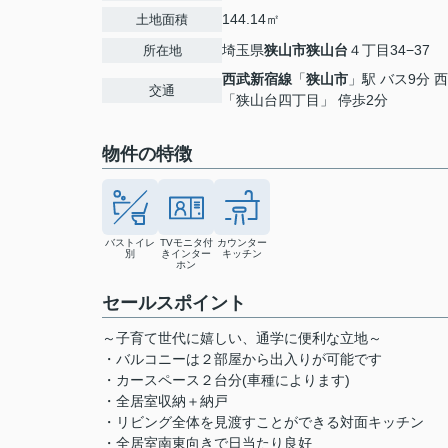
144.14㎡
土地面積
埼玉県
狭山市
狭山台
４丁目34−37
所在地
西武新宿線
「
狭山市
」駅 バス9分 
交通
「狭山台四丁目」 停歩2分
物件の特徴
バストイレ
TVモニタ付
カウンター
別
きインター
キッチン
ホン
セールスポイント
～子育て世代に嬉しい、通学に便利な立地～
・バルコニーは２部屋から出入りが可能です
・カースペース２台分(車種によります)
・全居室収納＋納戸
・リビング全体を見渡すことができる対面キッチン
・全居室南東向きで日当たり良好