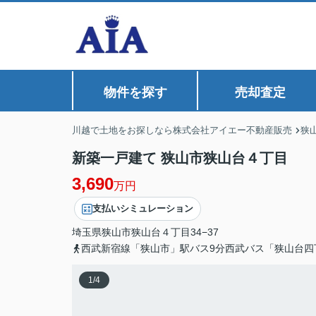
物件を探す
売却査定
川越で土地をお探しなら株式会社アイエー不動産販売
狭
新築一戸建て 狭山市狭山台４丁目
3,690
万円
支払いシミュレーション
埼玉県
狭山市
狭山台
４丁目34−37
西武新宿線「狭山市」駅バス9分西武バス「狭山台四
1
/
4