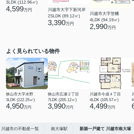
3LDK (112.96㎡)
4,599
川越市大字下新河岸
万円
川越市大字笠幡
2SLDK (89.12㎡)
4LDK (94.19㎡)
3,390
万円
2,990
万円
よく見られている物件
狭山市大字水野
狭山市広瀬２丁目
川越市今成４丁目
3LDK (122.25㎡)
7LDK (205.12㎡)
4LDK (105.57㎡)
4
4,950
3,990
4,499
万円
万円
万円
川越市の不動産一覧
南大塚駅
新築一戸建て 川越市南大塚