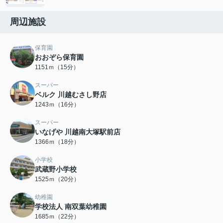
周辺施設
保育園
おおぞら保育園
1151ｍ（15分）
スーパー
ベルク 川越むさし野店
1243ｍ（16分）
スーパー
いなげや 川越南大塚駅前店
1366ｍ（18分）
小学校
武蔵野小学校
1525ｍ（20分）
幼稚園
学校法人 南双葉幼稚園
1685ｍ（22分）