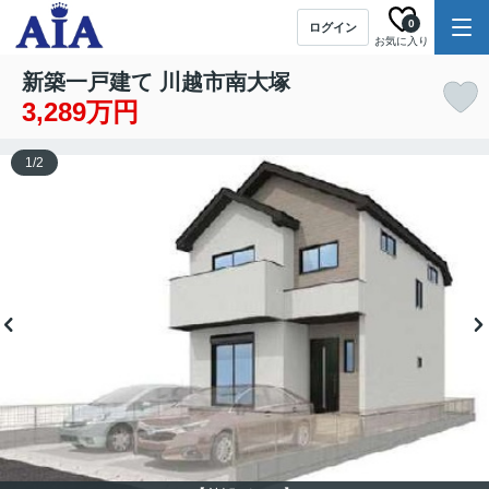
0
ログイン
お気に入り
新築一戸建て 川越市南大塚
3,289万円
1
/
2