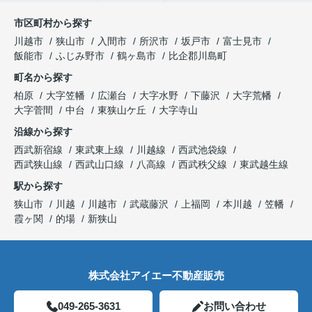
市区町村から探す
川越市
狭山市
入間市
所沢市
坂戸市
富士見市
飯能市
ふじみ野市
鶴ヶ島市
比企郡川島町
町名から探す
柏原
大字笠幡
広瀬台
大字水野
下藤沢
大字荒幡
大字菅間
中台
東狭山ケ丘
大字寺山
沿線から探す
西武新宿線
東武東上線
川越線
西武池袋線
西武狭山線
西武山口線
八高線
西武秩父線
東武越生線
駅から探す
狭山市
川越
川越市
武蔵藤沢
上福岡
本川越
笠幡
霞ヶ関
的場
新狭山
株式会社アイエー不動産販売
049-265-3631
お問い合わせ