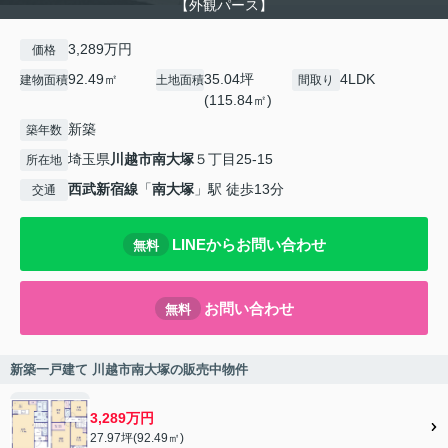
【外観パース】
3,289万円
価格
92.49㎡
35.04坪
4LDK
建物面積
土地面積
間取り
(115.84㎡)
新築
築年数
埼玉県
川越市
南大塚
５丁目25-15
所在地
西武新宿線
「
南大塚
」駅 徒歩13分
交通
LINEからお問い合わせ
無料
お問い合わせ
無料
新築一戸建て 川越市南大塚の販売中物件
3,289万円
27.97坪(92.49㎡)