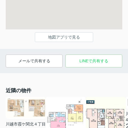
地図アプリで見る
メールで共有する
LINEで共有する
近隣の物件
4
川越市霞ケ関北４丁目