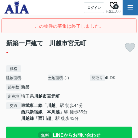
0
ログイン
お気に入り
この物件の募集は終了しました。
新築一戸建て 川越市宮元町
-
-
価格
-
-(-)
4LDK
建物面積
土地面積
間取り
新築
築年数
埼玉県
川越市
宮元町
所在地
東武東上線
「
川越
」駅 徒歩44分
交通
西武新宿線
「
本川越
」駅 徒歩35分
川越線
「
西川越
」駅 徒歩43分
LINEからお問い合わせ
無料