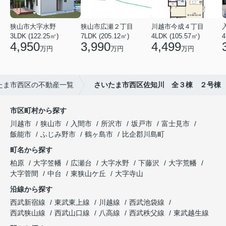
狭山市大字水野
狭山市広瀬２丁目
川越市今成４丁目
3LDK (122.25㎡)
7LDK (205.12㎡)
4LDK (105.57㎡)
4
4,950
3,990
4,499
万円
万円
万円
たま市西区の不動産一覧
さいたま市西区佐知川 全３棟 ２号棟
市区町村から探す
川越市
狭山市
入間市
所沢市
坂戸市
富士見市
飯能市
ふじみ野市
鶴ヶ島市
比企郡川島町
町名から探す
柏原
大字笠幡
広瀬台
大字水野
下藤沢
大字荒幡
大字菅間
中台
東狭山ケ丘
大字寺山
沿線から探す
西武新宿線
東武東上線
川越線
西武池袋線
西武狭山線
西武山口線
八高線
西武秩父線
東武越生線