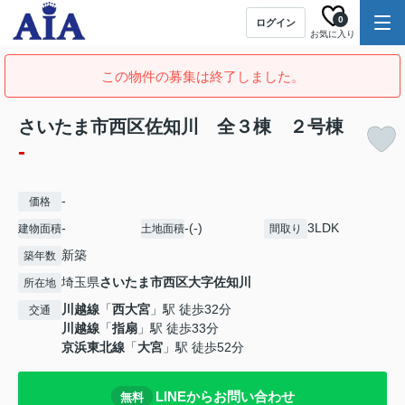
0
ログイン
お気に入り
この物件の募集は終了しました。
さいたま市西区佐知川 全３棟 ２号棟
-
-
価格
-
-(-)
3LDK
建物面積
土地面積
間取り
新築
築年数
埼玉県
さいたま市西区
大字佐知川
所在地
川越線
「
西大宮
」駅 徒歩32分
交通
川越線
「
指扇
」駅 徒歩33分
京浜東北線
「
大宮
」駅 徒歩52分
LINEからお問い合わせ
無料