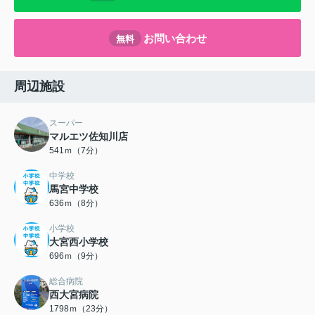
お問い合わせ
無料
周辺施設
スーパー
マルエツ佐知川店
541ｍ（7分）
中学校
馬宮中学校
636ｍ（8分）
小学校
大宮西小学校
696ｍ（9分）
総合病院
西大宮病院
1798ｍ（23分）