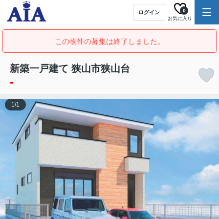
0
ログイン
お気に入り
この物件の募集は終了しました。
新築一戸建て 狭山市狭山台
-
1
/
1