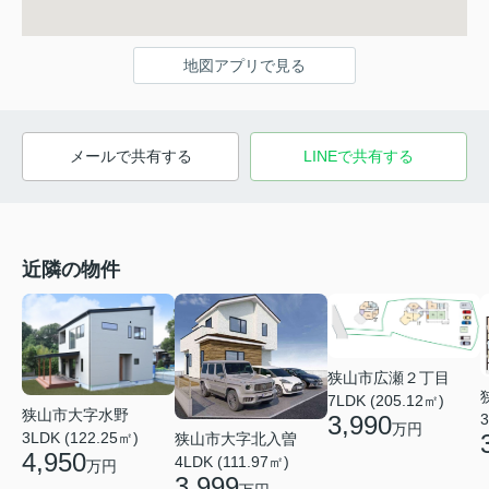
地図アプリで見る
メールで共有する
LINEで共有する
近隣の物件
狭山市広瀬２丁目
7LDK (205.12㎡)
狭山市大字水野
3
3,990
万円
3LDK (122.25㎡)
狭山市大字北入曽
4,950
4LDK (111.97㎡)
万円
3,999