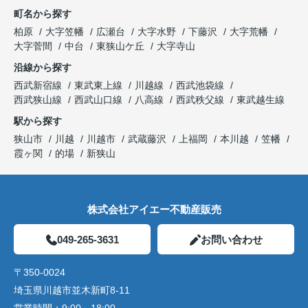
町名から探す
柏原
大字笠幡
広瀬台
大字水野
下藤沢
大字荒幡
大字菅間
中台
東狭山ケ丘
大字寺山
沿線から探す
西武新宿線
東武東上線
川越線
西武池袋線
西武狭山線
西武山口線
八高線
西武秩父線
東武越生線
駅から探す
狭山市
川越
川越市
武蔵藤沢
上福岡
本川越
笠幡
霞ヶ関
的場
新狭山
株式会社アイエー不動産販売
049-265-3631
お問い合わせ
〒350-0024
埼玉県川越市並木新町8-11