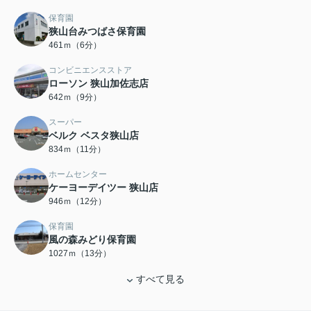
保育園
狭山台みつばさ保育園
461ｍ（6分）
コンビニエンスストア
ローソン 狭山加佐志店
642ｍ（9分）
スーパー
ベルク ベスタ狭山店
834ｍ（11分）
ホームセンター
ケーヨーデイツー 狭山店
946ｍ（12分）
保育園
風の森みどり保育園
1027ｍ（13分）
すべて見る