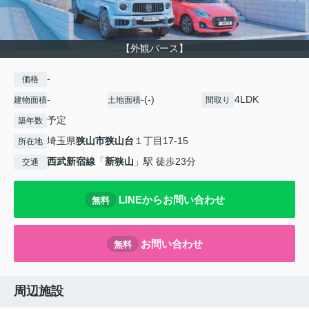
【外観パース】
-
価格
-
-(-)
4LDK
建物面積
土地面積
間取り
予定
築年数
埼玉県
狭山市
狭山台
１丁目17-15
所在地
西武新宿線
「
新狭山
」駅 徒歩23分
交通
LINEからお問い合わせ
無料
お問い合わせ
無料
周辺施設