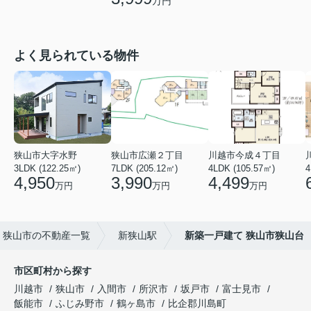
万円
よく見られている物件
狭山市大字水野
狭山市広瀬２丁目
川越市今成４丁目
3LDK (122.25㎡)
7LDK (205.12㎡)
4LDK (105.57㎡)
4
4,950
3,990
4,499
万円
万円
万円
狭山市の不動産一覧
新狭山駅
新築一戸建て 狭山市狭山台
市区町村から探す
川越市
狭山市
入間市
所沢市
坂戸市
富士見市
飯能市
ふじみ野市
鶴ヶ島市
比企郡川島町