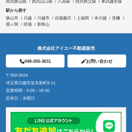
西武狭山線
西武山口線
八高線
西武秩父線
東武越生線
駅から探す
狭山市
川越
川越市
武蔵藤沢
上福岡
本川越
笠幡
霞ヶ関
的場
新狭山
株式会社アイエー不動産販売
049-265-3631
お問い合わせ
〒350-0024
埼玉県川越市並木新町8-11
営業時間：
9:00～18:00
定休日：
水曜日