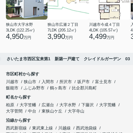
狭山市大字水野
狭山市広瀬２丁目
川越市今成４丁目
3LDK (122.25㎡)
7LDK (205.12㎡)
4LDK (105.57㎡)
4
4,950
3,990
4,499
万円
万円
万円
さいたま市西区宝来第1 新築一戸建て クレイドルガーデン 03
市区町村から探す
川越市
狭山市
入間市
所沢市
坂戸市
富士見市
飯能市
ふじみ野市
鶴ヶ島市
比企郡川島町
町名から探す
柏原
大字笠幡
広瀬台
大字水野
下藤沢
大字荒幡
大字菅間
中台
東狭山ケ丘
大字寺山
沿線から探す
西武新宿線
東武東上線
川越線
西武池袋線