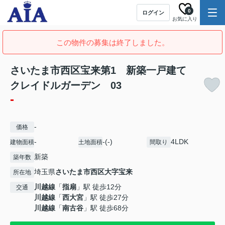
0
ログイン
お気に入り
この物件の募集は終了しました。
さいたま市西区宝来第1 新築一戸建て
クレイドルガーデン 03
-
-
価格
-
-(-)
4LDK
建物面積
土地面積
間取り
新築
築年数
埼玉県
さいたま市西区
大字宝来
所在地
川越線
「
指扇
」駅 徒歩12分
交通
川越線
「
西大宮
」駅 徒歩27分
川越線
「
南古谷
」駅 徒歩68分