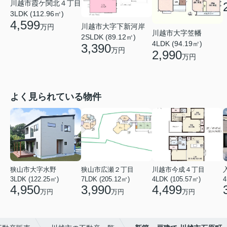
川越市霞ケ関北４丁目
3LDK (112.96㎡)
4,599
川越市大字下新河岸
万円
川越市大字笠幡
2SLDK (89.12㎡)
4LDK (94.19㎡)
3,390
万円
2,990
万円
よく見られている物件
狭山市大字水野
狭山市広瀬２丁目
川越市今成４丁目
3LDK (122.25㎡)
7LDK (205.12㎡)
4LDK (105.57㎡)
4
4,950
3,990
4,499
万円
万円
万円