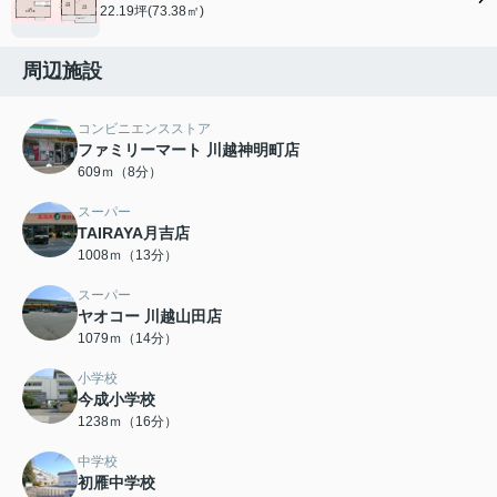
22.19坪(73.38㎡)
周辺施設
コンビニエンスストア
ファミリーマート 川越神明町店
609ｍ（8分）
スーパー
TAIRAYA月吉店
1008ｍ（13分）
スーパー
ヤオコー 川越山田店
1079ｍ（14分）
小学校
今成小学校
1238ｍ（16分）
中学校
初雁中学校