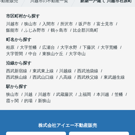
不動産販売
川越市の不動産一覧
新築一戸建て 川越市石原町
市区町村から探す
川越市
狭山市
入間市
所沢市
坂戸市
富士見市
飯能市
ふじみ野市
鶴ヶ島市
比企郡川島町
町名から探す
柏原
大字笠幡
広瀬台
大字水野
下藤沢
大字荒幡
大字菅間
中台
東狭山ケ丘
大字寺山
沿線から探す
西武新宿線
東武東上線
川越線
西武池袋線
西武狭山線
西武山口線
八高線
西武秩父線
東武越生線
駅から探す
狭山市
川越
川越市
武蔵藤沢
上福岡
本川越
笠幡
霞ヶ関
的場
新狭山
株式会社アイエー不動産販売