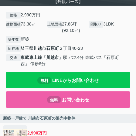
【外観パース】
2,990万円
価格
73.38㎡
27.86坪
3LDK
建物面積
土地面積
間取り
(92.10㎡)
新築
築年数
埼玉県
川越市
石原町
２丁目40-23
所在地
東武東上線
「
川越市
」駅 バス4分 東武バス「石原町
交通
西」 停歩6分
LINEからお問い合わせ
無料
お問い合わせ
無料
新築一戸建て 川越市石原町の販売中物件
2,990万円