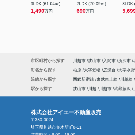
3LDK (61.04㎡)
2LDK (70.09㎡)
3LDK 
1,490
690
5,69
万円
万円
市区町村から探す
川越市
狭山市
入間市
所沢市
町名から探す
柏原
大字笠幡
広瀬台
大字水
沿線から探す
西武新宿線
東武東上線
川越線
駅から探す
狭山市
川越
川越市
武蔵藤沢
株式会社アイエー不動産販売
〒350-0024
埼玉県川越市並木新町8-11
営業時間：
9:00～18:00