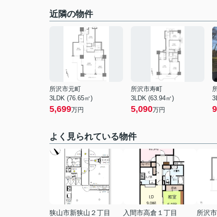
近隣の物件
所沢市元町
所沢市寿町
3LDK (76.65㎡)
3LDK (63.94㎡)
3
5,699
5,090
9
万円
万円
よく見られている物件
狭山市新狭山２丁目
入間市高倉１丁目
所沢市