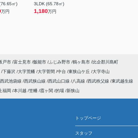
(76.65㎡)
3LDK (65.78㎡)
9
1,180
万円
万円
坂戸市
富士見市
飯能市
ふじみ野市
鶴ヶ島市
比企郡川島町
野
下藤沢
大字荒幡
大字菅間
中台
東狭山ケ丘
大字寺山
西武池袋線
西武狭山線
西武山口線
八高線
西武秩父線
東武越生線
上福岡
本川越
笠幡
霞ヶ関
的場
新狭山
トップページ
スタッフ