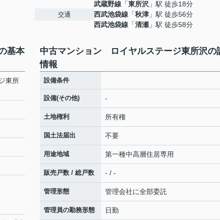
武蔵野線
「
東所沢
」駅 徒歩18分
西武池袋線
「
秋津
」駅 徒歩56分
交通
西武池袋線
「
清瀬
」駅 徒歩58分
の基本
中古マンション ロイヤルステージ東所沢の
情報
ジ東所
設備条件
設備(その他)
-
土地権利
所有権
国土法届出
不要
用途地域
第一種中高層住居専用
販売戸数 / 総戸数
- / -
管理形態
管理会社に全部委託
管理員の勤務形態
日勤