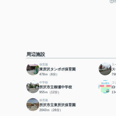
周辺施設
保育園
ス
東所沢タンポポ保育園
ス
478ｍ（6分）
7
中学校
コ
所沢市立柳瀬中学校
ロ
955ｍ（12分）
1
保育園
所沢市立東所沢保育園
2043ｍ（26分）