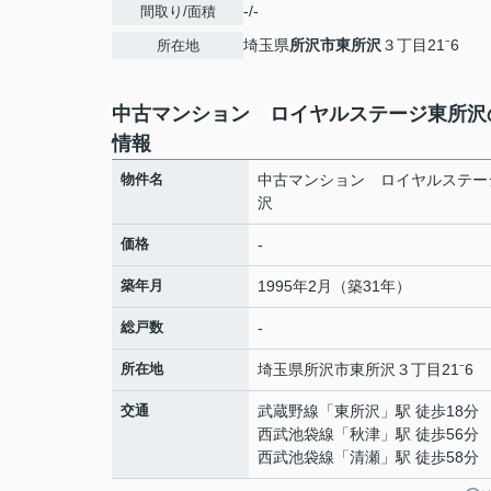
-/-
間取り/面積
埼玉県
所沢市
東所沢
３丁目21⁻6
所在地
中古マンション ロイヤルステージ東所沢
情報
物件名
中古マンション ロイヤルステー
沢
価格
-
築年月
1995年2月（築31年）
総戸数
-
所在地
埼玉県
所沢市
東所沢
３丁目21⁻6
交通
武蔵野線
「
東所沢
」駅 徒歩18分
西武池袋線
「
秋津
」駅 徒歩56分
西武池袋線
「
清瀬
」駅 徒歩58分