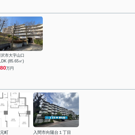
所沢市大字山口
LDK (85.65㎡)
80
万円
元町
入間市向陽台１丁目