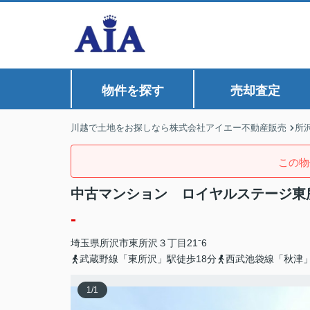
物件を探す
売却査定
川越で土地をお探しなら株式会社アイエー不動産販売
所
この物
中古マンション ロイヤルステージ東
-
埼玉県
所沢市
東所沢
３丁目21⁻6
武蔵野線「東所沢」駅徒歩18分
西武池袋線「秋津」
1
/
1