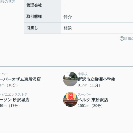
情報の見方
管理会社
-
取引態様
仲介
引渡し
相談
情報
ーパー
小学校
ーパーオザム東所沢店
所沢市立柳瀬小学校
98ｍ（10分）
817ｍ（11分）
ンビニエンスストア
スーパー
ーソン 所沢城店
ベルク 東所沢店
346ｍ（17分）
1551ｍ（20分）