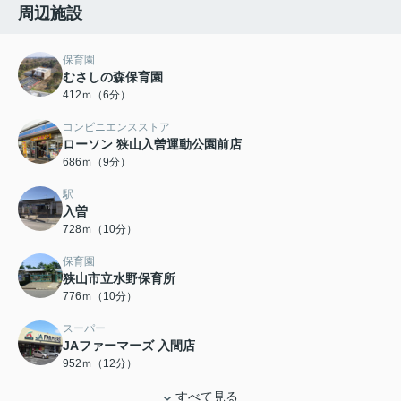
周辺施設
保育園
むさしの森保育園
412ｍ（6分）
コンビニエンスストア
ローソン 狭山入曽運動公園前店
686ｍ（9分）
駅
入曽
728ｍ（10分）
保育園
狭山市立水野保育所
776ｍ（10分）
スーパー
JAファーマーズ 入間店
952ｍ（12分）
すべて見る