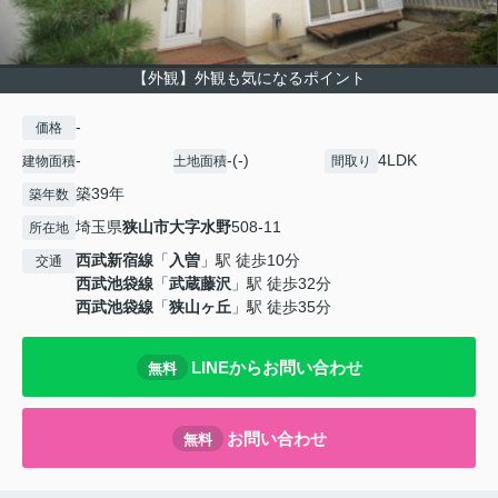
【外観】外観も気になるポイント
-
価格
-
-(-)
4LDK
建物面積
土地面積
間取り
築39年
築年数
埼玉県
狭山市
大字水野
508-11
所在地
西武新宿線
「
入曽
」駅 徒歩10分
交通
西武池袋線
「
武蔵藤沢
」駅 徒歩32分
西武池袋線
「
狭山ヶ丘
」駅 徒歩35分
LINEからお問い合わせ
無料
お問い合わせ
無料