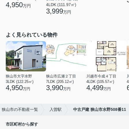
4,950
4LDK (111.97㎡)
万円
3,999
万円
よく見られている物件
狭山市大字水野
狭山市広瀬２丁目
川越市今成４丁目
3LDK (122.25㎡)
7LDK (205.12㎡)
4LDK (105.57㎡)
4
4,950
3,990
4,499
万円
万円
万円
狭山市の不動産一覧
入曽駅
中古戸建 狭山市水野508番11
市区町村から探す