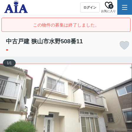
0
ログイン
お気に入り
この物件の募集は終了しました。
中古戸建 狭山市水野508番11
-
1
/
1