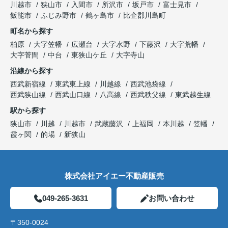
川越市
狭山市
入間市
所沢市
坂戸市
富士見市
飯能市
ふじみ野市
鶴ヶ島市
比企郡川島町
町名から探す
柏原
大字笠幡
広瀬台
大字水野
下藤沢
大字荒幡
大字菅間
中台
東狭山ケ丘
大字寺山
沿線から探す
西武新宿線
東武東上線
川越線
西武池袋線
西武狭山線
西武山口線
八高線
西武秩父線
東武越生線
駅から探す
狭山市
川越
川越市
武蔵藤沢
上福岡
本川越
笠幡
霞ヶ関
的場
新狭山
株式会社アイエー不動産販売
049-265-3631
お問い合わせ
〒350-0024