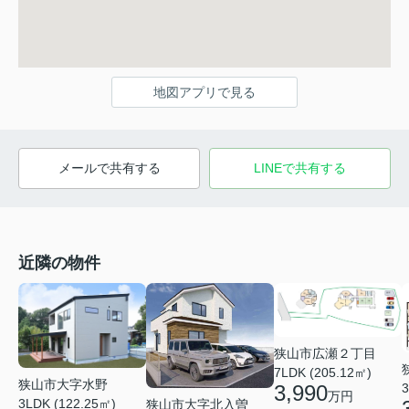
地図アプリで見る
メールで共有する
LINEで共有する
近隣の物件
狭山市広瀬２丁目
7LDK (205.12㎡)
狭山市大字水野
3
3,990
万円
3LDK (122.25㎡)
狭山市大字北入曽