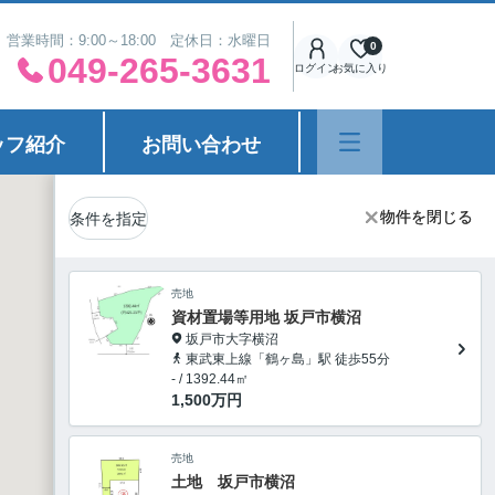
営業時間：9:00～18:00 定休日：水曜日
0
049-265-3631
ログイン
お気に入り
ッフ紹介
お問い合わせ
物件を閉じる
物件を閉じる
条件を指定
売地
資材置場等用地 坂戸市横沼
坂戸市大字横沼
東武東上線「鶴ヶ島」駅 徒歩55分
- / 1392.44㎡
1,500
万円
売地
土地 坂戸市横沼