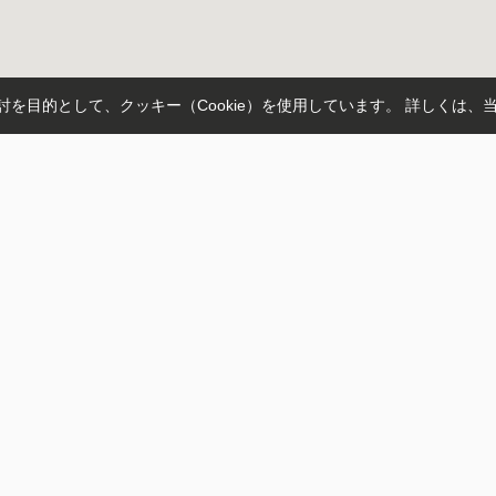
を目的として、クッキー（Cookie）を使用しています。
詳しくは、
坂戸市
富士見市
飯能市
ふじみ野市
鶴ヶ島市
比企郡川島町
野
下藤沢
大字荒幡
大字菅間
中台
東狭山ケ丘
大字寺山
西武池袋線
西武狭山線
西武山口線
八高線
西武秩父線
東武越生線
上福岡
本川越
笠幡
霞ヶ関
的場
新狭山
トップページ
スタッフ
お客様の声