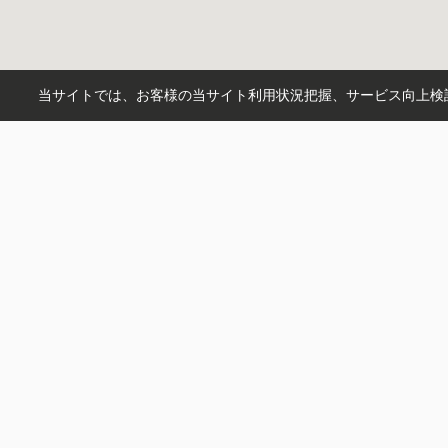
当サイトでは、お客様の当サイト利用状況把握、サービス向上検討
市区町村から探す
川越市
狭山市
入間市
所沢市
町名から探す
柏原
大字笠幡
広瀬台
大字水
沿線から探す
西武新宿線
東武東上線
川越線
駅から探す
狭山市
川越
川越市
武蔵藤沢
株式会社アイエー不動産販売
〒350-0024
埼玉県川越市並木新町8-11
営業時間：
9:00～18:00
定休日：
水曜日