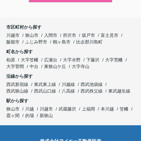
市区町村から探す
川越市
狭山市
入間市
所沢市
坂戸市
富士見市
飯能市
ふじみ野市
鶴ヶ島市
比企郡川島町
町名から探す
柏原
大字笠幡
広瀬台
大字水野
下藤沢
大字荒幡
大字菅間
中台
東狭山ケ丘
大字寺山
沿線から探す
西武新宿線
東武東上線
川越線
西武池袋線
西武狭山線
西武山口線
八高線
西武秩父線
東武越生線
駅から探す
狭山市
川越
川越市
武蔵藤沢
上福岡
本川越
笠幡
霞ヶ関
的場
新狭山