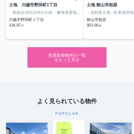
土地 川越市野田町1丁目
土地 狭山市柏原
・駅徒歩10分以内の立地
・解体後更地渡し
・建築条件無し…お好きな
川越市野田町１丁目
狭山市柏原
134.97㎡
953.00㎡
売買新着物件の一覧
をもっと見る
よく見られている物件
POPULAR