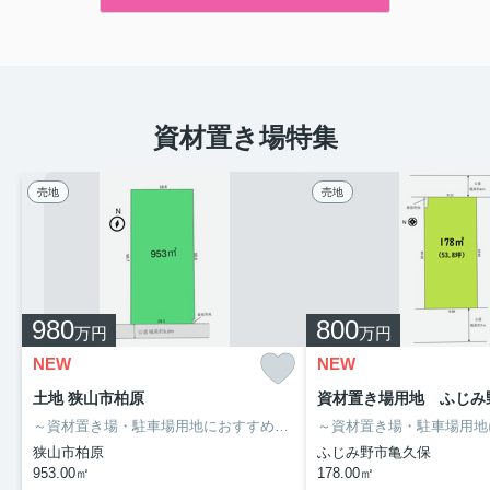
資材置き場特集
売地
売地
980
800
万円
万円
NEW
NEW
土地 狭山市柏原
資材置き場用地 ふじみ
～資材置き場・駐車場用地におすすめ～
・敷地面積約953㎡、約288坪
狭山市柏原
ふじみ野市亀久保
953.00㎡
178.00㎡