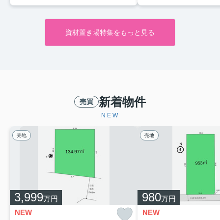
資材置き場特集をもっと見る
新着物件
売買
NEW
売地
売地
3,999
980
万円
万円
NEW
NEW