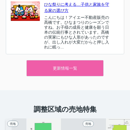
ひな祭りに考える…子供と家族を守
る家の選び方
こんにちは！アイエー不動産販売の
髙橋です。ひなまつりのシーズンで
すね。お子様の成長と健康を願う日
本の伝統行事とされています。髙橋
の実家にもひな人形があったのです
が、出し入れが大変だからと押し入
れに眠っ...
更新情報一覧
調整区域の売地特集
売地
売地