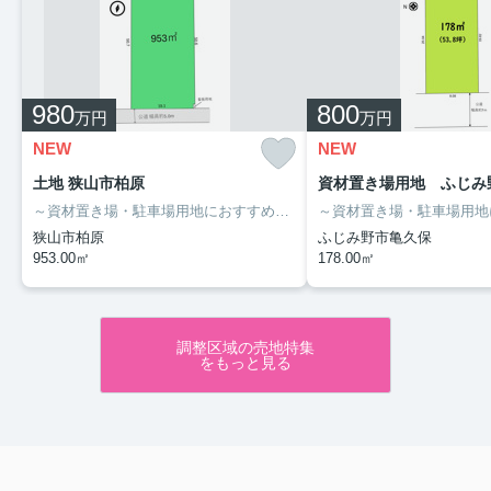
980
800
万円
万円
NEW
NEW
土地 狭山市柏原
資材置き場用地 ふじみ
～資材置き場・駐車場用地におすすめ～
・敷地面積約953㎡、約288坪
狭山市柏原
ふじみ野市亀久保
953.00㎡
178.00㎡
調整区域の売地特集
をもっと見る