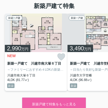
新築戸建て特集
新築一戸建
新築一戸建
2,990
3,490
万円
万円
NEW
新築一戸建て 川越市南大塚６丁目
新築一戸建て 川越市笠幡
～ファミリーにおすすめ４LDKの新築戸建～
・カースペース２台分(車
～日当たり良好な新築一戸
川越市南大塚６丁目
川越市大字笠幡
4LDK (81.77㎡)
4LDK (96.88㎡)
新築
新築
新築戸建て特集をもっと見る