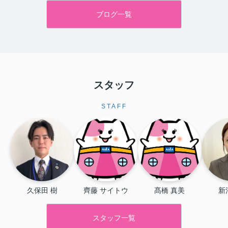
ブログ一覧
スタッフ
STAFF
久保田 樹
齊藤 サイトウ
髙橋 真美
新
スタッフ一覧