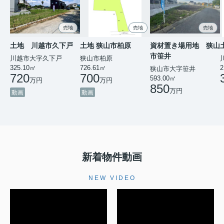
売地
売地
売地
土地 川越市久下戸
土地 狭山市柏原
資材置き場用地 狭山
市笹井
川越市大字久下戸
狭山市柏原
325.10㎡
726.61㎡
2
狭山市大字笹井
720
700
593.00㎡
万円
万円
850
万円
動画
動画
新着物件動画
NEW VIDEO