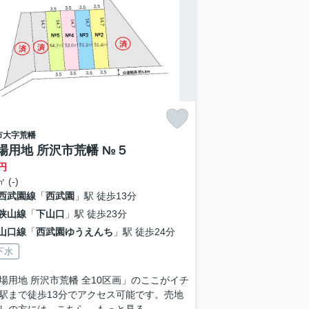
市
大字荒幡
場用地 所沢市荒幡 №５
円
 (-)
西武園線
「
西武園
」駅 徒歩13分
狭山線
「
下山口
」駅 徒歩23分
山口線
「
西武園ゆうえんち
」駅 徒歩24分
下水
場用地 所沢市荒幡 全10区画」のここがイチ
駅まで徒歩13分でアクセス可能です。売地