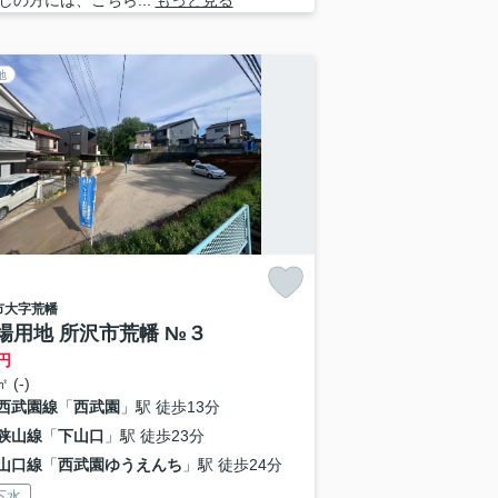
しの方には、こちら...
もっと見る
地
市
大字荒幡
場用地 所沢市荒幡 №３
円
 (-)
西武園線
「
西武園
」駅 徒歩13分
狭山線
「
下山口
」駅 徒歩23分
山口線
「
西武園ゆうえんち
」駅 徒歩24分
下水