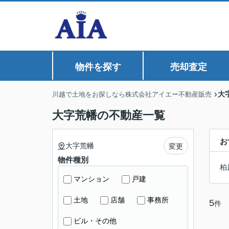
物件を探す
売却査定
大
川越で土地をお探しなら株式会社アイエー不動産販売
大字荒幡の不動産一覧
お
大字荒幡
変更
物件種別
柏
マンション
戸建
土地
店舗
事務所
5
件
ビル・その他