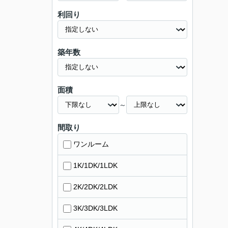
利回り
築年数
面積
～
間取り
ワンルーム
1K/1DK/1LDK
2K/2DK/2LDK
3K/3DK/3LDK