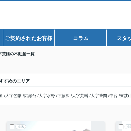
ご契約されたお客様
コラム
スタ
字荒幡の不動産一覧
すすめのエリア
原
/
大字笠幡
/
広瀬台
/
大字水野
/
下藤沢
/
大字荒幡
/
大字菅間
/
中台
/
東狭
売地
売