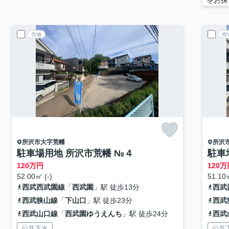
をお探
売地
売
所沢市
大字荒幡
所沢
駐車場用地 所沢市荒幡 №４
駐車
120
万円
120
万
52.00㎡ (-)
51.10㎡
西武西武園線
「
西武園
」駅 徒歩13分
西武
西武狭山線
「
下山口
」駅 徒歩23分
西武
西武山口線
「
西武園ゆうえんち
」駅 徒歩24分
西武
公共下水
公共