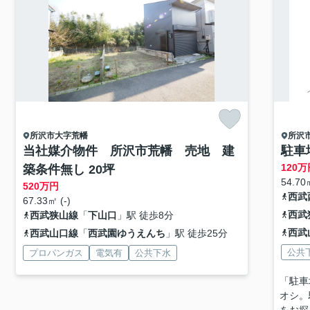
所沢市
大字荒幡
所沢
当社媒介物件 所沢市荒幡 売地 建
駐車
120
万
築条件無し 20坪
54.70㎡
520
万円
西武
67.33㎡ (-)
西武
西武狭山線
「
下山口
」駅 徒歩8分
西武
西武山口線
「
西武園ゆうえんち
」駅 徒歩25分
公共
プロパンガス
電気有
公共下水
「駐車
オシ。