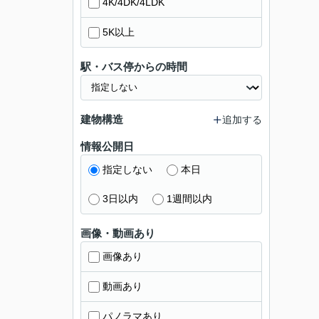
4K/4DK/4LDK
5K以上
駅・バス停からの時間
建物構造
追加する
情報公開日
指定しない
本日
3日以内
1週間以内
画像・動画あり
画像あり
動画あり
パノラマあり