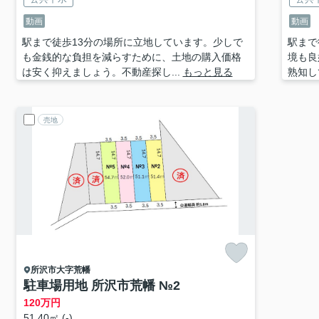
動画
動画
駅まで徒歩13分の場所に立地しています。少しで
駅まで
も金銭的な負担を減らすために、土地の購入価格
境も良
は安く抑えましょう。不動産探し...
もっと見る
熟知し
売地
所沢市
大字荒幡
駐車場用地 所沢市荒幡 №2
120
万円
51.40㎡ (-)