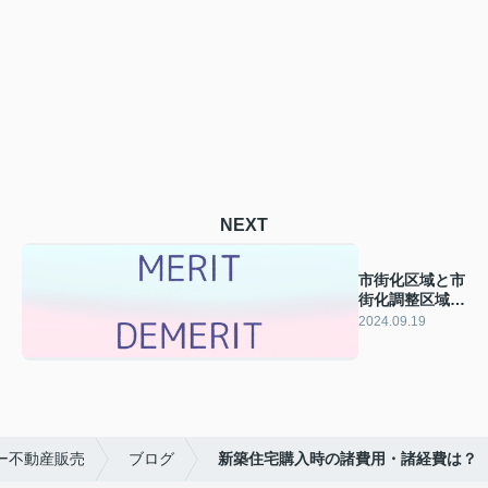
NEXT
市街化区域と市
街化調整区域メ
リット・デメリ
2024.09.19
ット
ー不動産販売
ブログ
新築住宅購入時の諸費用・諸経費は？