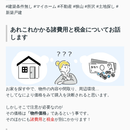
#建築条件無し
#マイホーム
#不動産
#狭山
#所沢
#土地探し
#
新築戸建
あれこれかかる諸費用と税金についてお話
します
お家を探す中で、物件の内容や間取り、周辺環境…
そしてなにより価格をみて購入を決断されると思います。
しかしそこで注意が必要なのが
その価格は
「物件価格」
であるという事です。
そのほかにも
諸費用
と
税金
が別にかかります！