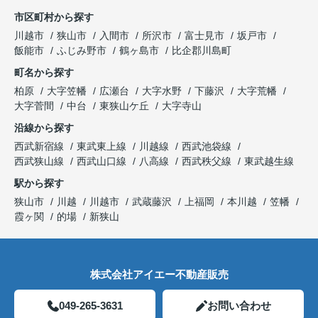
市区町村から探す
川越市
狭山市
入間市
所沢市
富士見市
坂戸市
飯能市
ふじみ野市
鶴ヶ島市
比企郡川島町
町名から探す
柏原
大字笠幡
広瀬台
大字水野
下藤沢
大字荒幡
大字菅間
中台
東狭山ケ丘
大字寺山
沿線から探す
西武新宿線
東武東上線
川越線
西武池袋線
西武狭山線
西武山口線
八高線
西武秩父線
東武越生線
駅から探す
狭山市
川越
川越市
武蔵藤沢
上福岡
本川越
笠幡
霞ヶ関
的場
新狭山
株式会社アイエー不動産販売
049-265-3631
お問い合わせ