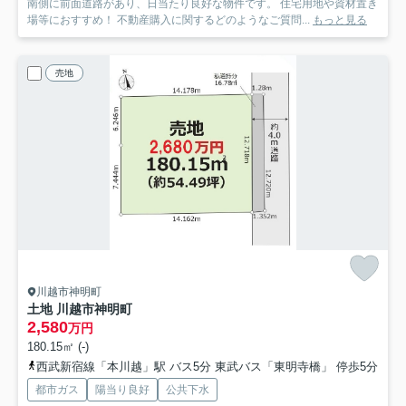
南側に前面道路があり、日当たり良好な物件です。 住宅用地や資材置き
場等におすすめ！ 不動産購入に関するどのようなご質問...
もっと見る
売地
川越市神明町
土地 川越市神明町
2,580
万円
180.15㎡ (-)
西武新宿線「本川越」駅 バス5分 東武バス「東明寺橋」 停歩5分
都市ガス
陽当り良好
公共下水