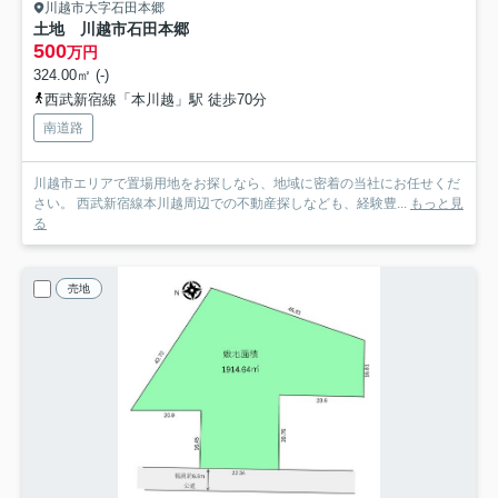
川越市大字石田本郷
土地 川越市石田本郷
500
万円
324.00㎡ (-)
西武新宿線「本川越」駅 徒歩70分
南道路
川越市エリアで置場用地をお探しなら、地域に密着の当社にお任せくだ
さい。 西武新宿線本川越周辺での不動産探しなども、経験豊...
もっと見
る
売地