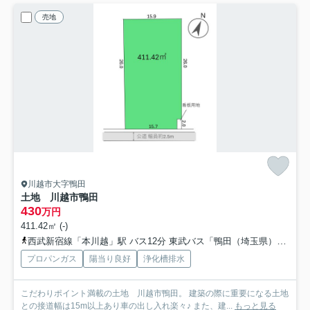
売地
川越市大字鴨田
土地 川越市鴨田
430
万円
411.42㎡ (-)
西武新宿線「本川越」駅 バス12分 東武バス「鴨田（埼玉県）」 停歩6分
プロパンガス
陽当り良好
浄化槽排水
こだわりポイント満載の土地 川越市鴨田。 建築の際に重要になる土地
との接道幅は15m以上あり車の出し入れ楽々♪ また、建...
もっと見る