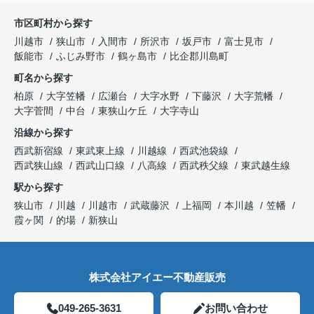
市区町村から探す
川越市
狭山市
入間市
所沢市
坂戸市
富士見市
飯能市
ふじみ野市
鶴ヶ島市
比企郡川島町
町名から探す
柏原
大字笠幡
広瀬台
大字水野
下藤沢
大字荒幡
大字菅間
中台
東狭山ケ丘
大字寺山
沿線から探す
西武新宿線
東武東上線
川越線
西武池袋線
西武狭山線
西武山口線
八高線
西武秩父線
東武越生線
駅から探す
狭山市
川越
川越市
武蔵藤沢
上福岡
本川越
笠幡
霞ヶ関
的場
新狭山
株式会社アイエー不動産販売
049-265-3631
お問い合わせ