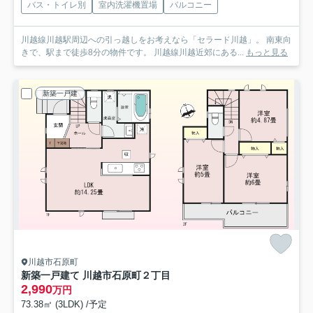
バス・トイレ別
室内洗濯機置場
バルコニー
川越線川越駅周辺への引っ越しをお考えなら「セラード川越」。 南東向
きで、駅まで徒歩8分の物件です。 川越線川越近郊にある...
もっと見る
新築一戸建
川越市石原町
新築一戸建て 川越市石原町２丁目
2,990
万円
73.38㎡ (3LDK) /予定