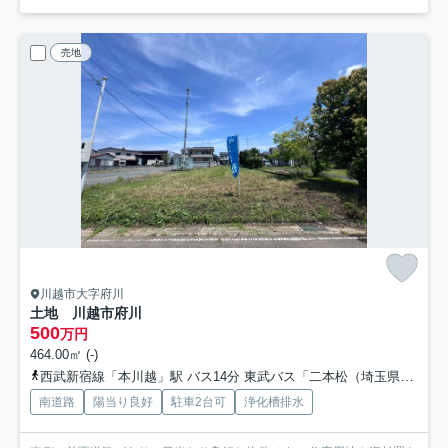
売地
川越市大字府川
土地 川越市府川
500
万円
464.00㎡ (-)
西武新宿線「本川越」駅 バス14分 東武バス「二本松（埼玉県）」 停歩4分
南道路
陽当り良好
駐車2台可
浄化槽排水