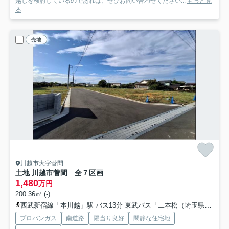
越しを検討しているのであれば、ぜひお問い合わせください...
もっと見
る
売地
川越市大字菅間
土地 川越市菅間 全７区画
1,480
万円
200.36㎡ (-)
西武新宿線「本川越」駅 バス13分 東武バス「二本松（埼玉県）」 停歩13分
プロパンガス
南道路
陽当り良好
閑静な住宅地