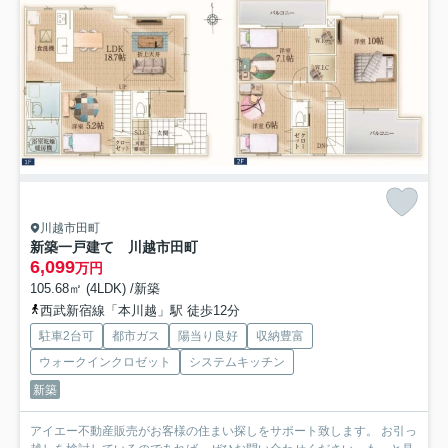
川越市田町
新築一戸建て 川越市田町
6,099
万円
105.68㎡ (4LDK) /新築
西武新宿線「本川越」駅 徒歩12分
駐車2台可
都市ガス
陽当り良好
収納豊富
ウォークインクロゼット
システムキッチン
新築
アイエー不動産販売がお客様の住まい探しをサポート致します。 お引っ