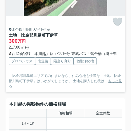
比企郡川島町大字下伊草
土地 比企郡川島町下伊草
300
万円
217.00㎡ (-)
西武新宿線「本川越」駅 バス16分 東武バス「落合橋（埼玉県）」 停歩5分
プロパンガス
南道路
陽当り良好
個別浄化槽
「比企郡川島町エリアでの住まいなら、住み心地も快適な「土地 比企
郡川島町下伊草」はいかがでしょうか。 土地を購入した後は...
もっと見
る
本川越の掲載物件の価格相場
価格相場
空室件数
-
-
1R～1K