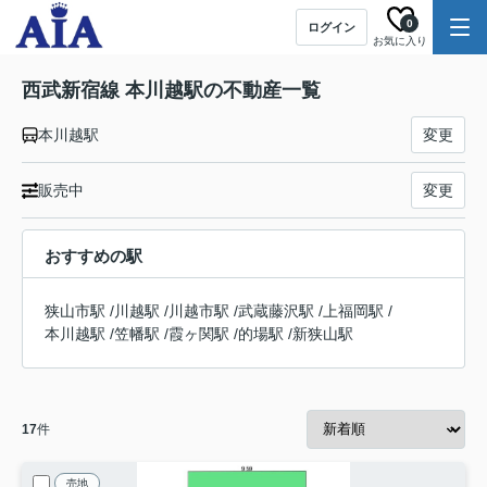
0
ログイン
お気に入り
西武新宿線 本川越駅の不動産一覧
本川越駅
変更
販売中
変更
おすすめの駅
狭山市駅
/
川越駅
/
川越市駅
/
武蔵藤沢駅
/
上福岡駅
/
本川越駅
/
笠幡駅
/
霞ヶ関駅
/
的場駅
/
新狭山駅
17
件
売地