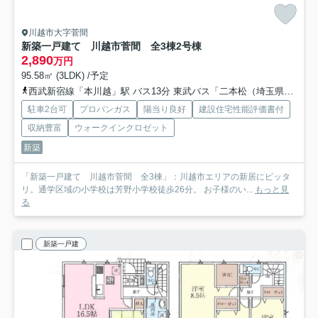
川越市大字菅間
新築一戸建て 川越市菅間 全3棟
2号棟
2,890
万円
95.58㎡ (3LDK) /予定
西武新宿線「本川越」駅 バス13分 東武バス「二本松（埼玉県）」 停歩14分
駐車2台可
プロパンガス
陽当り良好
建設住宅性能評価書付
収納豊富
ウォークインクロゼット
新築
「新築一戸建て 川越市菅間 全3棟」：川越市エリアの新居にピッタ
リ。通学区域の小学校は芳野小学校徒歩26分。 お子様のい...
もっと見
る
新築一戸建