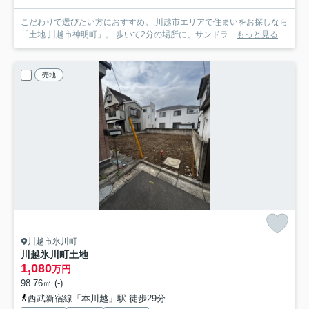
こだわりで選びたい方におすすめ。 川越市エリアで住まいをお探しなら
「土地 川越市神明町」。 歩いて2分の場所に、サンドラ...
もっと見る
売地
川越市氷川町
川越氷川町土地
1,080
万円
98.76㎡ (-)
西武新宿線「本川越」駅 徒歩29分