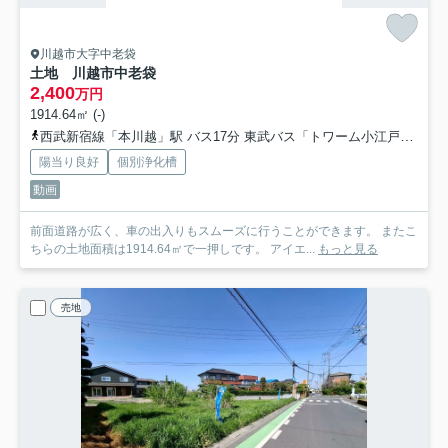
川越市大字中老袋
土地 川越市中老袋
2,400
万円
1914.64㎡ (-)
西武新宿線「本川越」駅 バス17分 東武バス「トワーム小江戸病院入口」 停歩14分
陽当り良好
個別浄化槽
動画
前面道路が広く、車の出入りもスムーズに行うことができます。 またこ
ちらの土地面積は1914.64㎡で一押しです。 アイエ...
もっと見る
売地