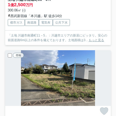
1
2,500
億
万円
300.06㎡ (-)
西武新宿線「本川越」駅 徒歩14分
都市ガス
南道路
電気有
公共下水
「土地 川越市南通町11－5」：川越市エリアの新居にピッタリ。安心の
前面道路6m以上の条件を備えております。土地面積は3...
もっと見る
売地