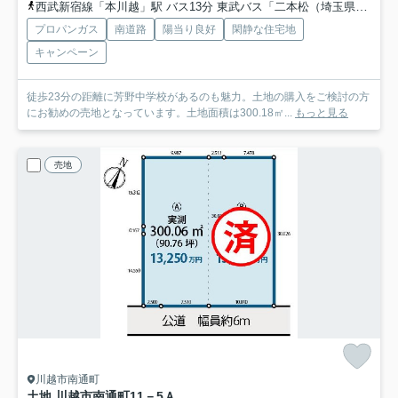
西武新宿線「本川越」駅 バス13分 東武バス「二本松（埼玉県）」 停歩13分
プロパンガス
南道路
陽当り良好
閑静な住宅地
キャンペーン
徒歩23分の距離に芳野中学校があるのも魅力。土地の購入をご検討の方
にお勧めの売地となっています。土地面積は300.18㎡...
もっと見る
売地
川越市南通町
土地 川越市南通町11－5
Ａ