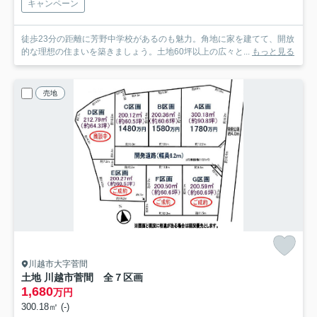
キャンペーン
徒歩23分の距離に芳野中学校があるのも魅力。角地に家を建てて、開放
的な理想の住まいを築きましょう。土地60坪以上の広々と...
もっと見る
売地
川越市大字菅間
土地 川越市菅間 全７区画
1,680
万円
300.18㎡ (-)