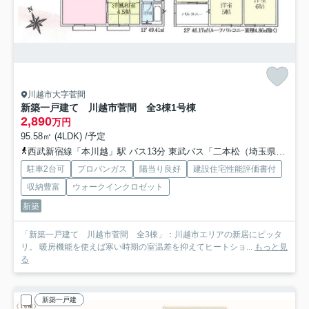
川越市大字菅間
新築一戸建て 川越市菅間 全3棟
1号棟
2,890
万円
95.58㎡ (4LDK) /予定
西武新宿線「本川越」駅 バス13分 東武バス「二本松（埼玉県）」 停歩14分
駐車2台可
プロパンガス
陽当り良好
建設住宅性能評価書付
収納豊富
ウォークインクロゼット
新築
「新築一戸建て 川越市菅間 全3棟」：川越市エリアの新居にピッタ
リ。 暖房機能を使えば寒い時期の室温差を抑えてヒートショ...
もっと見
る
新築一戸建