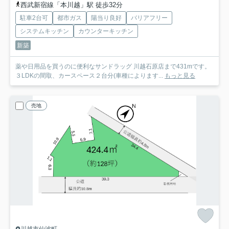
西武新宿線「本川越」駅 徒歩32分
駐車2台可
都市ガス
陽当り良好
バリアフリー
システムキッチン
カウンターキッチン
新築
薬や日用品を買うのに便利なサンドラッグ 川越石原店まで431mです。
３LDKの間取、カースペース２台分(車種によります...
もっと見る
売地