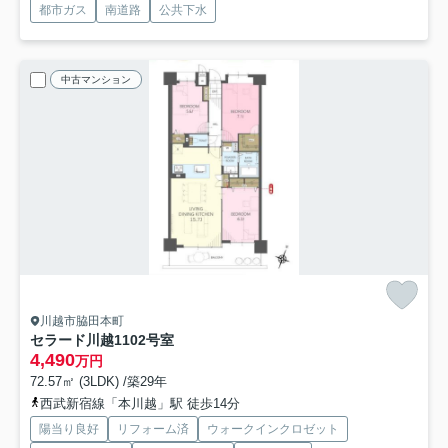
都市ガス
南道路
公共下水
中古マンション
川越市脇田本町
セラード川越
1102号室
4,490
万円
72.57㎡ (3LDK) /築29年
西武新宿線「本川越」駅 徒歩14分
陽当り良好
リフォーム済
ウォークインクロゼット