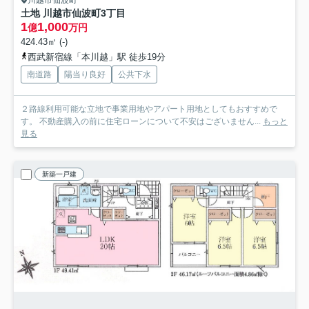
川越市仙波町
土地 川越市仙波町3丁目
1
1,000
億
万円
424.43㎡ (-)
西武新宿線「本川越」駅 徒歩19分
南道路
陽当り良好
公共下水
２路線利用可能な立地で事業用地やアパート用地としてもおすすめで
す。 不動産購入の前に住宅ローンについて不安はございません...
もっと
見る
新築一戸建