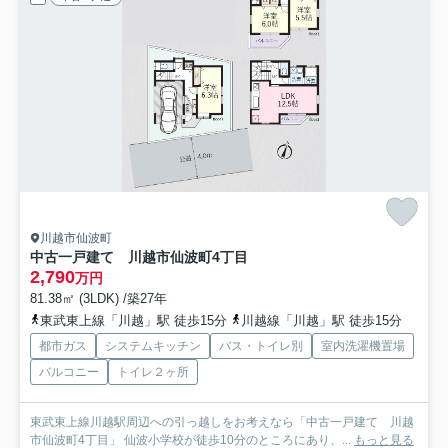
川越市仙波町
中古一戸建て 川越市仙波町4丁目
2,790
万円
81.38㎡ (3LDK) /築27年
東武東上線「川越」駅 徒歩15分
川越線「川越」駅 徒歩15分
都市ガス
システムキッチン
バス・トイレ別
室内洗濯機置場
バルコニー
トイレ２ヶ所
東武東上線川越駅周辺への引っ越しをお考えなら「中古一戸建て 川越
市仙波町4丁目」 仙波小学校が徒歩10分のところにあり、...
もっと見る