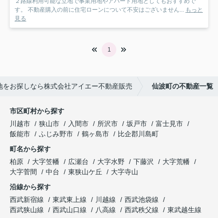
２路線利用可能な立地で事業用地やアパート用地としてもおすすめで
す。 不動産購入の前に住宅ローンについて不安はございません...
もっと
見る
1
地をお探しなら株式会社アイエー不動産販売
仙波町の不動産一覧
市区町村から探す
川越市
狭山市
入間市
所沢市
坂戸市
富士見市
飯能市
ふじみ野市
鶴ヶ島市
比企郡川島町
町名から探す
柏原
大字笠幡
広瀬台
大字水野
下藤沢
大字荒幡
大字菅間
中台
東狭山ケ丘
大字寺山
沿線から探す
西武新宿線
東武東上線
川越線
西武池袋線
西武狭山線
西武山口線
八高線
西武秩父線
東武越生線