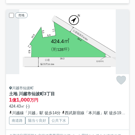
売地
川越市仙波町
土地 川越市仙波町3丁目
1
1,000
億
万円
424.43㎡ (-)
川越線「川越」駅 徒歩14分
西武新宿線「本川越」駅 徒歩19分
東
南道路
陽当り良好
公共下水