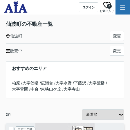
0
ログイン
お気に入り
仙波町の不動産一覧
仙波町
変更
販売中
変更
おすすめのエリア
柏原
/
大字笠幡
/
広瀬台
/
大字水野
/
下藤沢
/
大字荒幡
/
大字菅間
/
中台
/
東狭山ケ丘
/
大字寺山
2
件
中古一戸建