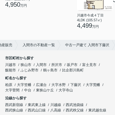
4,950
万円
川越市今成４丁目
4LDK (105.57㎡)
4,499
万円
動産販売
入間市の不動産一覧
中古一戸建て 入間市下藤沢
市区町村から探す
川越市
狭山市
入間市
所沢市
坂戸市
富士見市
飯能市
ふじみ野市
鶴ヶ島市
比企郡川島町
町名から探す
柏原
大字笠幡
広瀬台
大字水野
下藤沢
大字荒幡
大字菅間
中台
東狭山ケ丘
大字寺山
沿線から探す
西武新宿線
東武東上線
川越線
西武池袋線
西武狭山線
西武山口線
八高線
西武秩父線
東武越生線