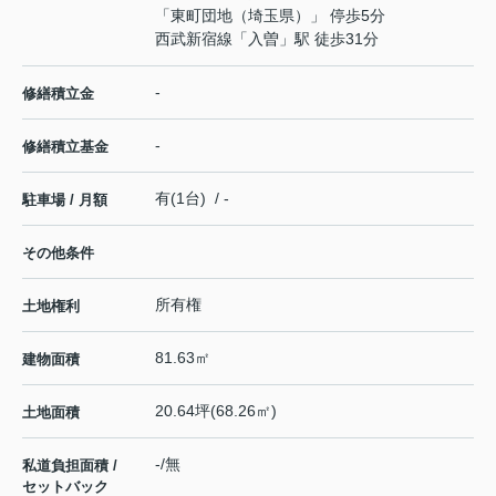
「東町団地（埼玉県）」 停歩5分
西武新宿線
「
入曽
」駅 徒歩31分
-
修繕積立金
-
修繕積立基金
有(1台) / -
駐車場 / 月額
その他条件
所有権
土地権利
81.63㎡
建物面積
20.64坪(68.26㎡)
土地面積
-/無
私道負担面積 /
セットバック