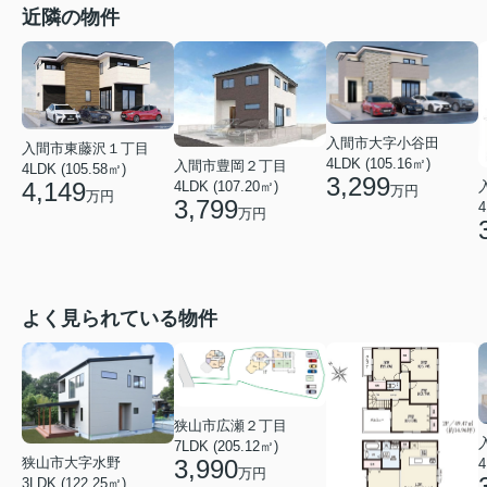
近隣の物件
入間市大字小谷田
入間市東藤沢１丁目
4LDK (105.16㎡)
入間市豊岡２丁目
4LDK (105.58㎡)
3,299
4,149
4LDK (107.20㎡)
万円
万円
3,799
4
万円
よく見られている物件
狭山市広瀬２丁目
7LDK (205.12㎡)
3,990
狭山市大字水野
4
万円
3LDK (122.25㎡)