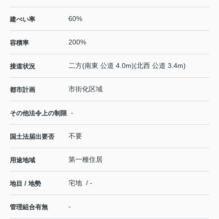
60%
建ぺい率
200%
容積率
二方(南東 公道 4.0m)(北西 公道 3.4m)
接道状況
市街化区域
都市計画
-
その他法令上の制限
不要
国土法届出要否
第一種住居
用途地域
宅地 / -
地目 / 地勢
-
管理組合有無