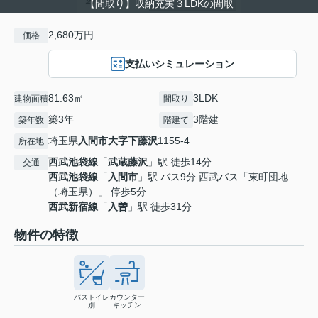
【間取り】収納充実３LDKの間取
2,680万円
価格
支払いシミュレーション
81.63㎡
3LDK
建物面積
間取り
築3年
3階建
築年数
階建て
埼玉県
入間市
大字下藤沢
1155-4
所在地
西武池袋線
「
武蔵藤沢
」駅 徒歩14分
交通
西武池袋線
「
入間市
」駅 バス9分 西武バス「東町団地
（埼玉県）」 停歩5分
西武新宿線
「
入曽
」駅 徒歩31分
物件の特徴
バストイレ
カウンター
別
キッチン