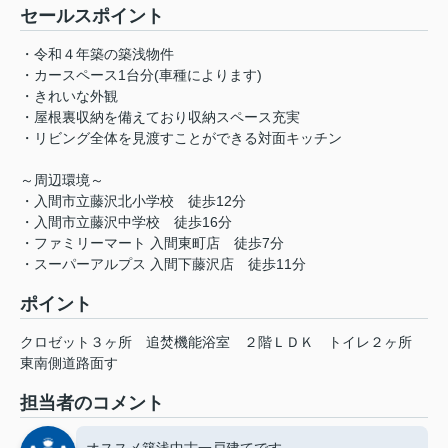
セールスポイント
・令和４年築の築浅物件
・カースペース1台分(車種によります)
・きれいな外観
・屋根裏収納を備えており収納スペース充実
・リビング全体を見渡すことができる対面キッチン
～周辺環境～
・入間市立藤沢北小学校 徒歩12分
・入間市立藤沢中学校 徒歩16分
・ファミリーマート 入間東町店 徒歩7分
・スーパーアルプス 入間下藤沢店 徒歩11分
ポイント
クロゼット３ヶ所
追焚機能浴室
２階ＬＤＫ
トイレ２ヶ所
東南側道路面す
担当者のコメント
オススメ築浅中古一戸建てです。