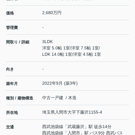
2,680万円
価格
-
管理費
3LDK
間取り / 詳細
洋室 5.0帖 1室
/
洋室 7.5帖 1室
/
LDK 14.0帖 1室
/
洋室 4.5帖 1室
-
向き
2022年9月 (築3年)
築年月
中古一戸建 / 木造
種別 / 建物構造
埼玉県
入間市
大字下藤沢
1155-4
所在地
西武池袋線
「
武蔵藤沢
」駅 徒歩14分
交通
西武池袋線
「
入間市
」駅 バス9分 西武バス