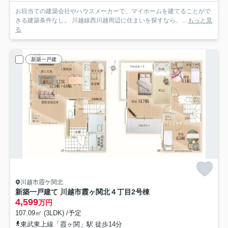
お目当ての建築会社やハウスメーカーで、マイホームを建てることがで
きる建築条件なし。 川越線西川越周辺に住まいを探すなら、...
もっと見
る
新築一戸建
川越市霞ケ関北
新築一戸建て 川越市霞ヶ関北４丁目
2号棟
4,599
万円
107.09㎡ (3LDK) /予定
東武東上線「霞ヶ関」駅 徒歩14分