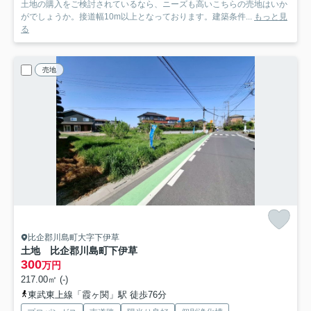
土地の購入をご検討されているなら、ニーズも高いこちらの売地はいか
がでしょうか。接道幅10m以上となっております。建築条件...
もっと見
る
売地
比企郡川島町大字下伊草
土地 比企郡川島町下伊草
300
万円
217.00㎡ (-)
東武東上線「霞ヶ関」駅 徒歩76分