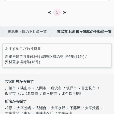
1
東武東上線の不動産一覧
東武東上線 霞ヶ関駅の不動産一覧
おすすめこだわり特集
新築戸建て特集(62件)
調整区域の売地特集(51件)
資材置き場特集(18件)
市区町村から探す
川越市
狭山市
入間市
所沢市
坂戸市
富士見市
飯能市
ふじみ野市
鶴ヶ島市
比企郡川島町
町名から探す
柏原
大字笠幡
広瀬台
大字水野
下藤沢
大字荒幡
大字菅間
中台
東狭山ケ丘
大字寺山