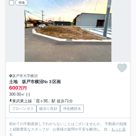
売地
坂戸市大字横沼
土地 坂戸市横沼
№３区画
600
万円
300.00㎡ (-)
東武東上線「霞ヶ関」駅 徒歩71分
プロパンガス
陽当り良好
浄化槽排水
初めての不動産探しでわからないことはございませんか。 不動産の知識
と経験豊富なスタッフが、お客様の疑問や不安を解消し、住...
もっと見
る