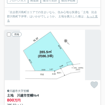
プロパンガス
南道路
陽当り良好
個別浄化槽
「比企郡川島町エリアでの住まいなら、住み心地も快適な「土地 比企
郡川島町下伊草」はいかがでしょうか。 土地を購入した後は...
もっと見
る
売地
川越市大字笠幡
土地 川越市笠幡
№4
800
万円