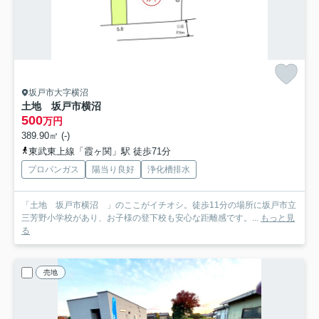
坂戸市大字横沼
土地 坂戸市横沼
500
万円
389.90㎡ (-)
東武東上線「霞ヶ関」駅 徒歩71分
プロパンガス
陽当り良好
浄化槽排水
「土地 坂戸市横沼 」のここがイチオシ。徒歩11分の場所に坂戸市立
三芳野小学校があり、お子様の登下校も安心な距離感です。...
もっと見
る
売地