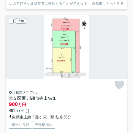
なので好きな建築業者に依頼することができます。 川越市...
もっと見る
売地
川越市大字寺山
全３区画 川越市寺山
№１
900
万円
491.77㎡ (-)
東武東上線「霞ヶ関」駅 徒歩38分
陽当り良好
浄化槽排水