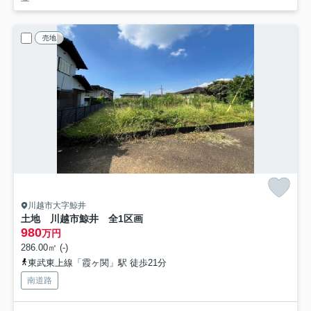
売地
川越市大字鯨井
土地 川越市鯨井 全1区画
980
万円
286.00㎡ (-)
東武東上線「霞ヶ関」駅 徒歩21分
南道路