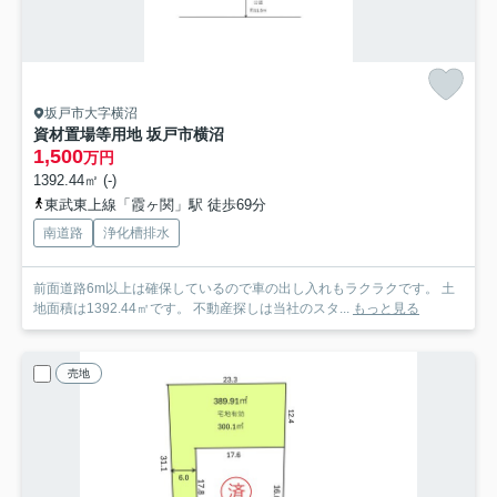
坂戸市大字横沼
資材置場等用地 坂戸市横沼
1,500
万円
1392.44㎡ (-)
東武東上線「霞ヶ関」駅 徒歩69分
南道路
浄化槽排水
前面道路6m以上は確保しているので車の出し入れもラクラクです。 土
地面積は1392.44㎡です。 不動産探しは当社のスタ...
もっと見る
売地