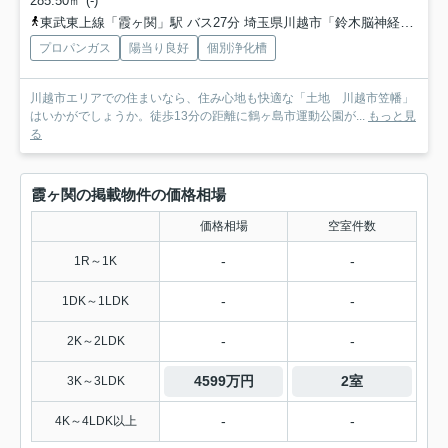
285.50㎡ (-)
東武東上線「霞ヶ関」駅 バス27分 埼玉県川越市「鈴木脳神経外科入口」 停歩9分
プロパンガス
陽当り良好
個別浄化槽
川越市エリアでの住まいなら、住み心地も快適な「土地 川越市笠幡」
はいかがでしょうか。徒歩13分の距離に鶴ヶ島市運動公園が...
もっと見
る
霞ヶ関の掲載物件の価格相場
価格相場
空室件数
-
-
1R～1K
-
-
1DK～1LDK
-
-
2K～2LDK
4599万円
2室
3K～3LDK
-
-
4K～4LDK以上