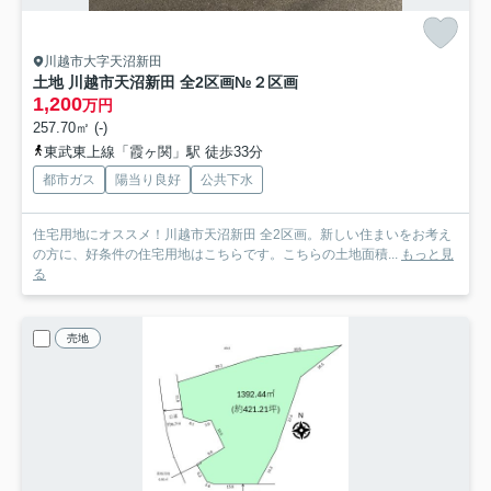
川越市大字天沼新田
土地 川越市天沼新田 全2区画
№２区画
1,200
万円
257.70㎡ (-)
東武東上線「霞ヶ関」駅 徒歩33分
都市ガス
陽当り良好
公共下水
住宅用地にオススメ！川越市天沼新田 全2区画。新しい住まいをお考え
の方に、好条件の住宅用地はこちらです。こちらの土地面積...
もっと見
る
売地