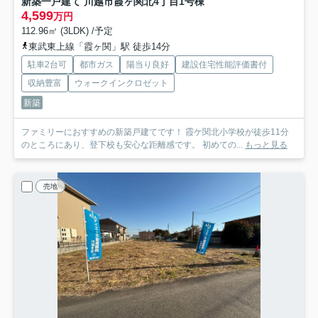
新築一戸建て 川越市霞ヶ関北4丁目
1号棟
4,599
万円
112.96㎡ (3LDK) /予定
東武東上線「霞ヶ関」駅 徒歩14分
駐車2台可
都市ガス
陽当り良好
建設住宅性能評価書付
収納豊富
ウォークインクロゼット
新築
ファミリーにおすすめの新築戸建てです！ 霞ケ関北小学校が徒歩11分
のところにあり、登下校も安心な距離感です。 初めての...
もっと見る
売地