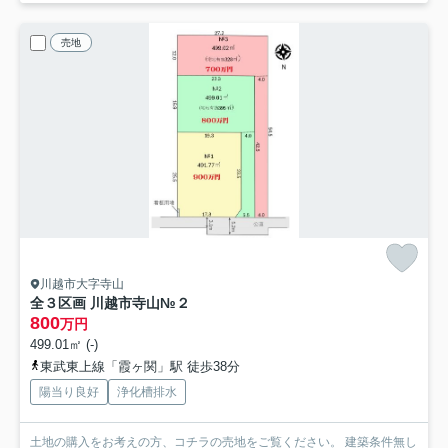
売地
川越市大字寺山
全３区画 川越市寺山
№２
800
万円
499.01㎡ (-)
東武東上線「霞ヶ関」駅 徒歩38分
陽当り良好
浄化槽排水
土地の購入をお考えの方、コチラの売地をご覧ください。 建築条件無し