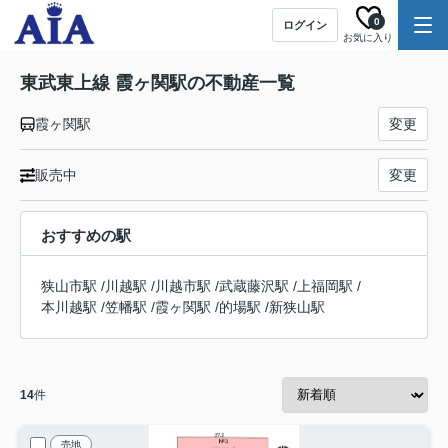
0
ログイン
お気に入り
東武東上線 霞ヶ関駅の不動産一覧
霞ヶ関駅
変更
販売中
変更
おすすめの駅
狭山市駅
/
川越駅
/
川越市駅
/
武蔵藤沢駅
/
上福岡駅
/
本川越駅
/
笠幡駅
/
霞ヶ関駅
/
的場駅
/
新狭山駅
14
件
売地