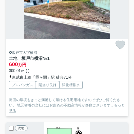
坂戸市大字横沼
土地 坂戸市横沼
№1
600
万円
300.01㎡ (-)
東武東上線「霞ヶ関」駅 徒歩71分
プロパンガス
陽当り良好
浄化槽排水
周囲の環境もきっと満足して頂ける住宅用地ですのでぜひご覧くださ
い。 地元密着の当社にはお薦めの不動産情報が多数ございます...
もっと
見る
売地