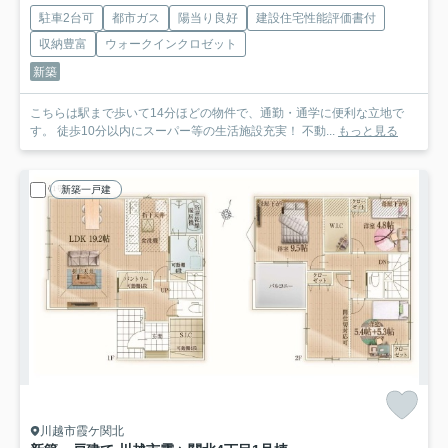
駐車2台可
都市ガス
陽当り良好
建設住宅性能評価書付
収納豊富
ウォークインクロゼット
新築
こちらは駅まで歩いて14分ほどの物件で、通勤・通学に便利な立地で
す。 徒歩10分以内にスーパー等の生活施設充実！ 不動...
もっと見る
新築一戸建
川越市霞ケ関北