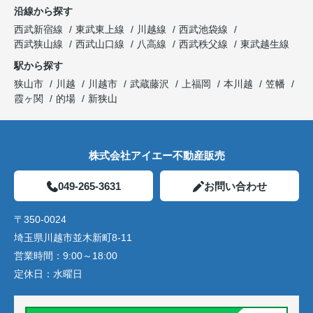
沿線から探す
西武新宿線
東武東上線
川越線
西武池袋線
西武狭山線
西武山口線
八高線
西武秩父線
東武越生線
駅から探す
狭山市
川越
川越市
武蔵藤沢
上福岡
本川越
笠幡
霞ヶ関
的場
新狭山
株式会社アイエー不動産販売
049-265-3631
お問い合わせ
〒350-0024
埼玉県川越市並木新町8-11
営業時間：
9:00～18:00
定休日：
水曜日