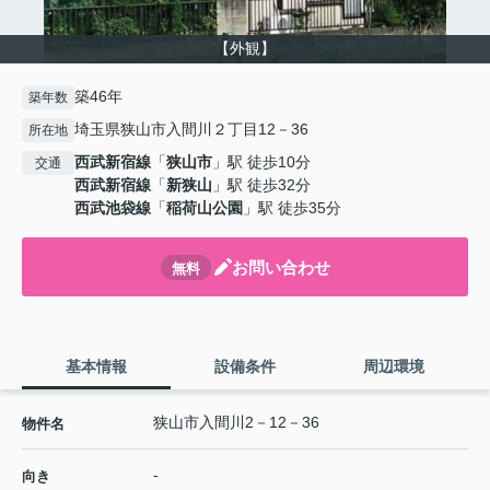
【外観】
築46年
築年数
埼玉県狭山市入間川２丁目12－36
所在地
西武新宿線
「
狭山市
」駅 徒歩10分
交通
西武新宿線
「
新狭山
」駅 徒歩32分
西武池袋線
「
稲荷山公園
」駅 徒歩35分
お問い合わせ
無料
基本情報
設備条件
周辺環境
狭山市入間川2－12－36
物件名
-
向き