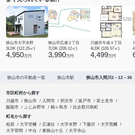
狭山市大字水野
狭山市広瀬２丁目
川越市今成４丁目
3LDK (122.25㎡)
7LDK (205.12㎡)
4LDK (105.57㎡)
4
4,950
3,990
4,499
万円
万円
万円
狭山市の不動産一覧
狭山市駅
狭山市入間川2－12－36
市区町村から探す
川越市
狭山市
入間市
所沢市
坂戸市
富士見市
飯能市
ふじみ野市
鶴ヶ島市
比企郡川島町
町名から探す
柏原
大字笠幡
広瀬台
大字水野
下藤沢
大字荒幡
大字菅間
中台
東狭山ケ丘
大字寺山