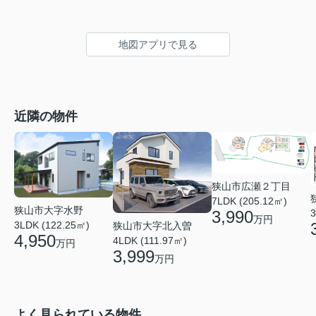
地図アプリで見る
近隣の物件
狭山市広瀬２丁目
7LDK (205.12㎡)
狭山市大字水野
3
3,990
万円
3LDK (122.25㎡)
狭山市大字北入曽
4,950
4LDK (111.97㎡)
万円
3,999
万円
よく見られている物件