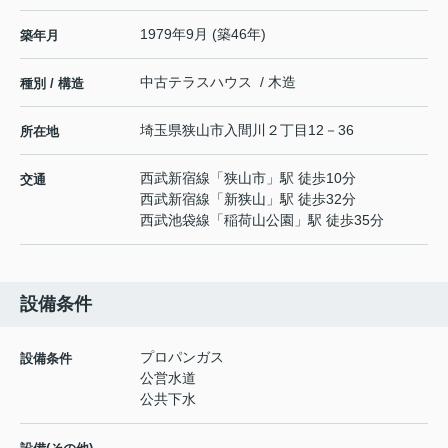
1979年9月 (築46年)
築年月
中古テラスハウス / 木造
種別 / 構造
埼玉県
狭山市
入間川
２丁目12－36
所在地
西武新宿線
「
狭山市
」駅 徒歩10分
交通
西武新宿線
「
新狭山
」駅 徒歩32分
西武池袋線
「
稲荷山公園
」駅 徒歩35分
設備条件
プロパンガス
設備条件
公営水道
公共下水
-