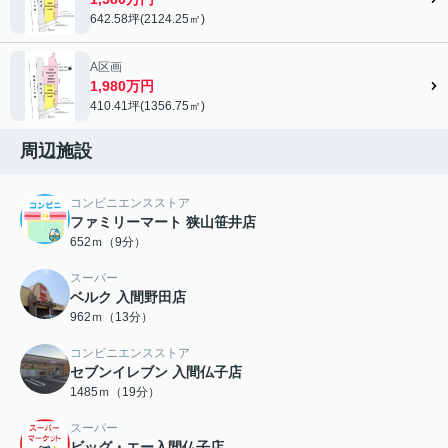
642.58坪(2124.25㎡)
A区画
1,980万円
410.41坪(1356.75㎡)
周辺施設
コンビニエンスストア
ファミリーマート 狭山笹井店
652ｍ（9分）
スーパー
ベルク 入間野田店
962ｍ（13分）
コンビニエンスストア
セブンイレブン 入間仏子店
1485ｍ（19分）
スーパー
ビッグ・エー入間仏子店