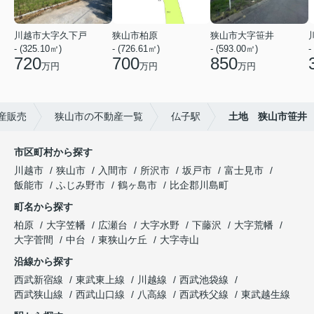
川越市大字久下戸
狭山市柏原
狭山市大字笹井
- (325.10㎡)
- (726.61㎡)
- (593.00㎡)
-
720
700
850
万円
万円
万円
産販売
狭山市の不動産一覧
仏子駅
土地 狭山市笹井
市区町村から探す
川越市
狭山市
入間市
所沢市
坂戸市
富士見市
飯能市
ふじみ野市
鶴ヶ島市
比企郡川島町
町名から探す
柏原
大字笠幡
広瀬台
大字水野
下藤沢
大字荒幡
大字菅間
中台
東狭山ケ丘
大字寺山
沿線から探す
西武新宿線
東武東上線
川越線
西武池袋線
西武狭山線
西武山口線
八高線
西武秩父線
東武越生線