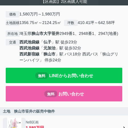
【区画図】2区画購入可能
1,580万円～1,980万円
価格
1356.75㎡～2124.25㎡
410.41坪～642.58坪
土地面積
坪数
埼玉県
狭山市
大字笹井
2949番1、2948番1、2947(地番)
所在地
西武池袋線
「
仏子
」駅 徒歩23分
交通
西武池袋線
「
元加治
」駅 徒歩32分
西武新宿線
「
狭山市
」駅 バス18分 西武バス「狭山グリ
ーンハイツ」 停歩24分
LINEからお問い合わせ
無料
お問い合わせ
無料
土地 狭山市笹井の販売中物件
№B区画
1,580万円