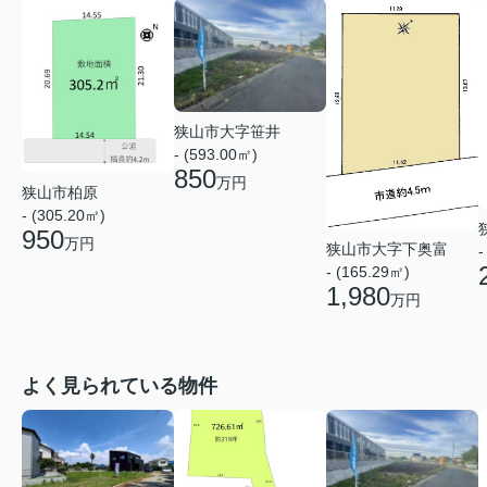
狭山市大字笹井
- (593.00㎡)
850
万円
狭山市柏原
- (305.20㎡)
950
万円
狭山市大字下奥富
-
- (165.29㎡)
1,980
万円
よく見られている物件