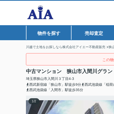
物件を探す
売却査定
川越で土地をお探しなら株式会社アイエー不動産販売
狭
この物
中古マンション 狭山市入間川グラン
埼玉県
狭山市
入間川
３丁目4-3
西武新宿線「狭山市」駅徒歩9分
西武池袋線「稲荷
西武池袋線「入間市」駅徒歩35分
1
/
2