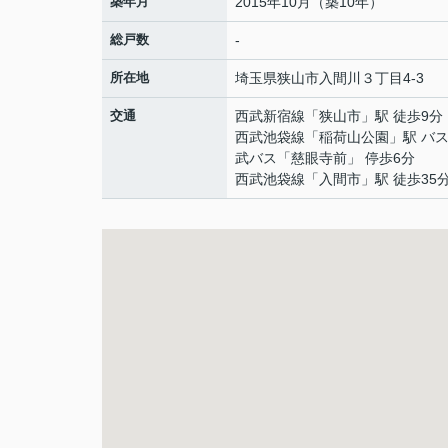
築年月
2015年10月（築10年）
総戸数
-
所在地
埼玉県
狭山市
入間川
３丁目4-3
交通
西武新宿線
「
狭山市
」駅 徒歩9分
西武池袋線
「
稲荷山公園
」駅 バス
武バス「慈眼寺前」 停歩6分
西武池袋線
「
入間市
」駅 徒歩35