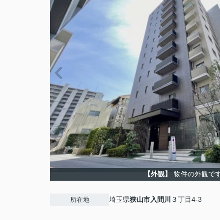
【外観】
物件の外観で
埼玉県
狭山市
入間川
３丁目4-3
所在地