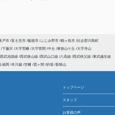
坂戸市
富士見市
飯能市
ふじみ野市
鶴ヶ島市
比企郡川島町
野
下藤沢
大字荒幡
大字菅間
中台
東狭山ケ丘
大字寺山
西武池袋線
西武狭山線
西武山口線
八高線
西武秩父線
東武越生線
上福岡
本川越
笠幡
霞ヶ関
的場
新狭山
トップページ
スタッフ
お客様の声