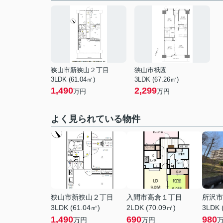
狭山市新狭山２丁目
狭山市祇園
3LDK (61.04㎡)
3LDK (67.26㎡)
1,490
2,299
万円
万円
よく見られている物件
狭山市新狭山２丁目
入間市高倉１丁目
所沢市
3LDK (61.04㎡)
2LDK (70.09㎡)
3LDK 
1,490
690
980
万円
万円