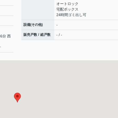
オートロック
宅配ボックス
24時間ゴミ出し可
設備(その他)
-
販売戸数 / 総戸数
- / -
6分 西
分