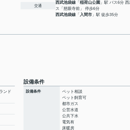
西武池袋線
「
稲荷山公園
」駅 バス6分 
交通
ス「慈眼寺前」 停歩6分
西武池袋線
「
入間市
」駅 徒歩35分
設備条件
ランド
設備条件
ペット相談
ペット飼育可
都市ガス
公営水道
公共下水
ト
電気有
床暖房