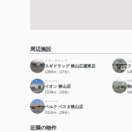
周辺施設
ドラッグストア
コ
スギドラッグ 狭山広瀬東店
フ
1359ｍ（17分）
1
スーパー
中
イオン 狭山店
狭
1539ｍ（20分）
1
スーパー
ベルク ベスタ狭山店
2316ｍ（29分）
近隣の物件