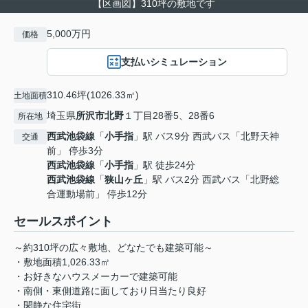
【区画図】310坪の敷地です
5,000万円
価格
支払いシミュレーション
310.46坪(1026.33㎡)
土地面積
埼玉県
所沢市
北野
１丁目28番5、28番6
所在地
西武池袋線
「
小手指
」駅 バス9分 西武バス「北野天神
交通
前」 停歩3分
西武池袋線
「
小手指
」駅 徒歩24分
西武池袋線
「
狭山ヶ丘
」駅 バス2分 西武バス「北野総
合運動場前」 停歩12分
セールスポイント
～約310坪の広々敷地、どなたでも建築可能～
・敷地面積1,026.33㎡
・お好きなハウスメーカーで建築可能
・南側・東側道路に面しており日当たり良好
・閑静な住宅街