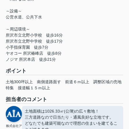
～設備～
公営水道、公共下水
～周辺環境～
所沢市立北野小学校 徒歩16分
所沢市立北野中学校 徒歩17分
小手指保育園 徒歩7分
ヤオコー 所沢椿峰店 徒歩8分
ノジマ 所沢本店 徒歩21分
ポイント
土地300坪以上
南側道路面す
前道６ｍ以上
調整区域の売地
特集
接道幅１５ｍ以上
担当者のコメント
土地面積は1026.33㎡(公簿)の広々敷地！
三方道路なので日当たり・通風良好な立地です。
どなたでも建築可能なので理想の住まいを建てるこ
株式会社ア