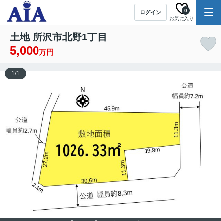
0
ログイン
お気に入り
土地 所沢市北野1丁目
5,000
万円
1
/
1