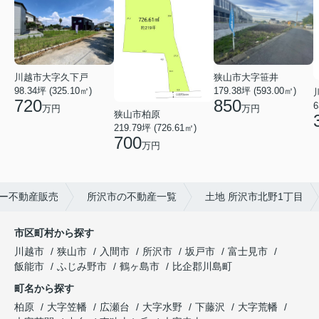
狭山市大字笹井
川越市大字久下戸
179.38坪 (593.00㎡)
98.34坪 (325.10㎡)
850
720
6
万円
万円
狭山市柏原
219.79坪 (726.61㎡)
700
万円
ー不動産販売
所沢市の不動産一覧
土地 所沢市北野1丁目
市区町村から探す
川越市
狭山市
入間市
所沢市
坂戸市
富士見市
飯能市
ふじみ野市
鶴ヶ島市
比企郡川島町
町名から探す
柏原
大字笠幡
広瀬台
大字水野
下藤沢
大字荒幡