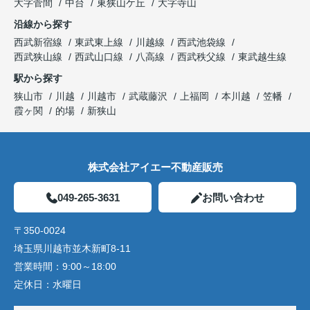
大字菅間
中台
東狭山ケ丘
大字寺山
沿線から探す
西武新宿線
東武東上線
川越線
西武池袋線
西武狭山線
西武山口線
八高線
西武秩父線
東武越生線
駅から探す
狭山市
川越
川越市
武蔵藤沢
上福岡
本川越
笠幡
霞ヶ関
的場
新狭山
株式会社アイエー不動産販売
049-265-3631
お問い合わせ
〒350-0024
埼玉県川越市並木新町8-11
営業時間：
9:00～18:00
定休日：
水曜日