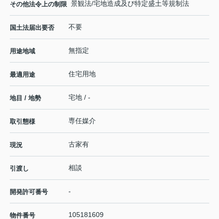
景観法/宅地造成及び特定盛土等規制法
その他法令上の制限
不要
国土法届出要否
無指定
用途地域
住宅用地
最適用途
宅地 / -
地目 / 地勢
専任媒介
取引態様
古家有
現況
相談
引渡し
-
開発許可番号
105181609
物件番号