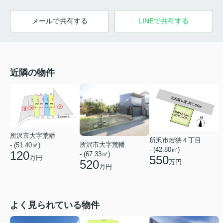
メールで共有する
LINEで共有する
近隣の物件
所沢市大字荒幡
所沢市若狭４丁目
所沢市大字荒幡
- (51.40㎡)
- (42.80㎡)
120
- (67.33㎡)
550
万円
520
万円
万円
よく見られている物件