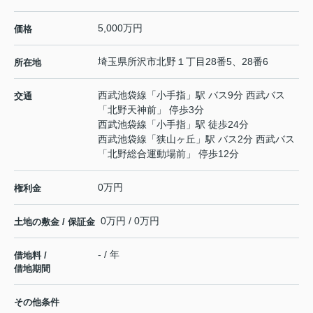
5,000万円
価格
埼玉県
所沢市
北野
１丁目28番5、28番6
所在地
西武池袋線
「
小手指
」駅 バス9分 西武バス
交通
「北野天神前」 停歩3分
西武池袋線
「
小手指
」駅 徒歩24分
西武池袋線
「
狭山ヶ丘
」駅 バス2分 西武バス
「北野総合運動場前」 停歩12分
0万円
権利金
0万円 / 0万円
土地の敷金 / 保証金
- / 年
借地料 /
借地期間
その他条件