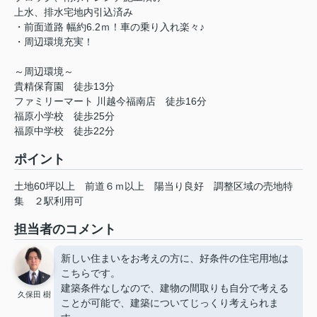
上水、排水宅地内引込済み
・前面道路 幅約6.2ｍ！車の乗り入れ楽々♪
・周辺環境充実！
～周辺環境～
貴精保育園 徒歩13分
ファミリーマート 川越今福南店 徒歩16分
福原小学校 徒歩25分
福原中学校 徒歩22分
ポイント
土地60坪以上
前道６ｍ以上
陽当り良好
調整区域の売地特
集
２駅利用可
担当者のコメント
新しい住まいをお考えの方に、好条件の住宅用地は
こちらです。
建築条件なしなので、建物の間取りも自分で考える
久保田 樹
ことが可能で、建築についてじっくり考えられま