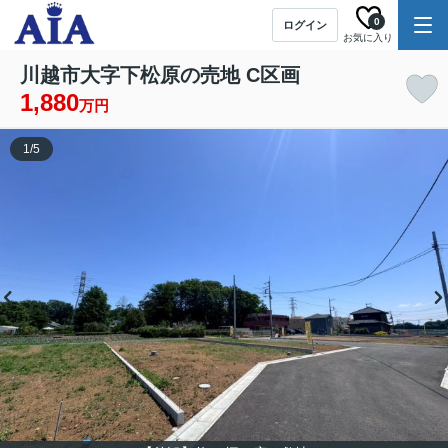
0
ログイン
お気に入り
川越市大字下松原の売地 C区画
1,880
万円
1
/
5