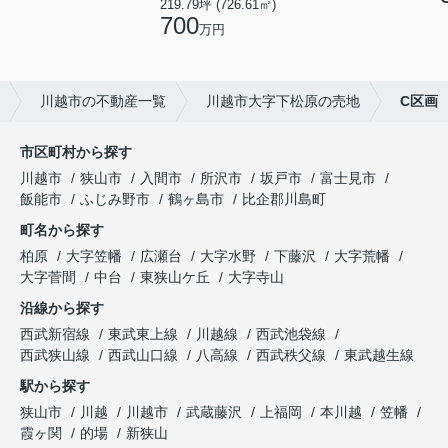
219.79坪 (726.61㎡)
700
万円
川越市の不動産一覧
川越市大字下松原の売地
C区画
市区町村から探す
川越市
狭山市
入間市
所沢市
坂戸市
富士見市
飯能市
ふじみ野市
鶴ヶ島市
比企郡川島町
町名から探す
柏原
大字笠幡
広瀬台
大字水野
下藤沢
大字荒幡
大字菅間
中台
東狭山ケ丘
大字寺山
沿線から探す
西武新宿線
東武東上線
川越線
西武池袋線
西武狭山線
西武山口線
八高線
西武秩父線
東武越生線
駅から探す
狭山市
川越
川越市
武蔵藤沢
上福岡
本川越
笠幡
霞ヶ関
的場
新狭山