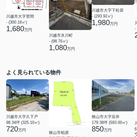
川越市大字下松原
- (293.92㎡)
川越市大字菅間
1,980
- (300.18㎡)
万円
1,680
-
万円
川越市氷川町
- (98.76㎡)
1,080
万円
よく見られている物件
狭山市大字笹井
川越市大字久下戸
179.38坪 (593.00㎡)
98.34坪 (325.10㎡)
850
720
6
万円
万円
狭山市柏原