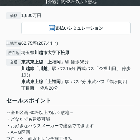
【外観】約62坪の広々敷地
1,880万円
価格
支払いシミュレーション
62.75坪(207.44㎡)
土地面積
埼玉県
川越市
大字下松原
所在地
東武東上線
「
上福岡
」駅 徒歩38分
交通
川越線
「
川越
」駅 バス15分 西武バス「今福山田」 停歩
19分
東武東上線
「
上福岡
」駅 バス2分 東武バス「鶴ヶ岡四
丁目西」 停歩20分
セールスポイント
～全９区画 60坪以上の広々敷地～
・どなたでも建築可能
・お好きなハウスメーカーで建築でできます
・A～G区画
ブロック、雨水トレンチ施工済み