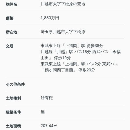
川越市大字下松原の売地
物件名
1,880万円
価格
埼玉県
川越市
大字下松原
所在地
東武東上線
「
上福岡
」駅 徒歩38分
交通
川越線
「
川越
」駅 バス15分 西武バス「今福
山田」 停歩19分
東武東上線
「
上福岡
」駅 バス2分 東武バス
「鶴ヶ岡四丁目西」 停歩20分
その他条件
所有権
土地権利
無
建築条件
207.44㎡
土地面積