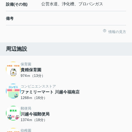
公営水道、浄化槽、プロパンガス
設備(その他)
備考
情報の見方
周辺施設
保育園
貴精保育園
974ｍ（13分）
コンビニエンスストア
ファミリーマート 川越今福南店
1268ｍ（16分）
郵便局
川越今福郵便局
1374ｍ（18分）
幼稚園