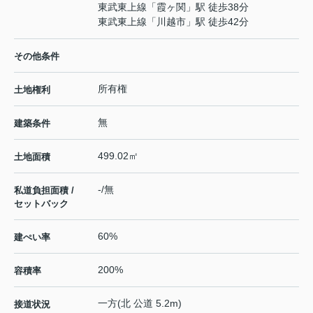
東武東上線
「
霞ヶ関
」駅 徒歩38分
東武東上線
「
川越市
」駅 徒歩42分
その他条件
所有権
土地権利
無
建築条件
499.02㎡
土地面積
-/無
私道負担面積 /
セットバック
60%
建ぺい率
200%
容積率
一方(北 公道 5.2m)
接道状況