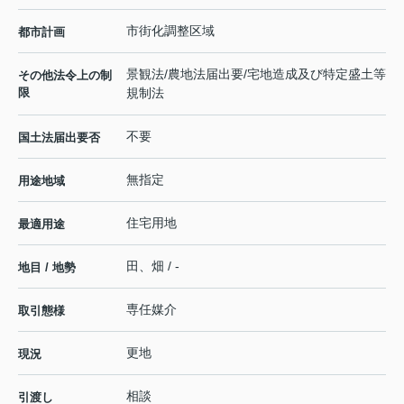
市街化調整区域
都市計画
景観法/農地法届出要/宅地造成及び特定盛土等
その他法令上の制
限
規制法
不要
国土法届出要否
無指定
用途地域
住宅用地
最適用途
田、畑 / -
地目 / 地勢
専任媒介
取引態様
更地
現況
相談
引渡し