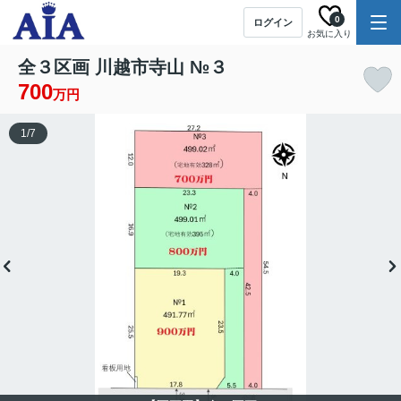
0
ログイン
お気に入り
全３区画 川越市寺山 №３
700
万円
1
/
7