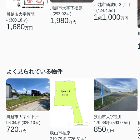
川越市仙波町３丁目
川越市大字下松原
- (424.43㎡)
- (293.92㎡)
川越市大字菅間
1
1,000
億
万円
1,980
- (300.18㎡)
万円
1,680
万円
-
よく見られている物件
狭山市大字笹井
川越市大字久下戸
179.38坪 (593.00㎡)
98.34坪 (325.10㎡)
850
720
6
万円
万円
狭山市柏原
219.79坪 (726.61㎡)