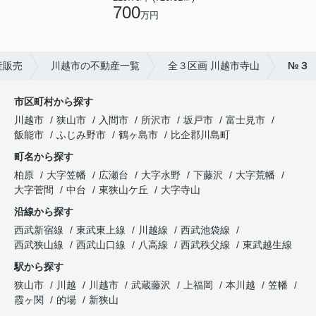
700
万円
産販売
川越市の不動産一覧
全３区画 川越市寺山
№３
市区町村から探す
川越市
狭山市
入間市
所沢市
坂戸市
富士見市
飯能市
ふじみ野市
鶴ヶ島市
比企郡川島町
町名から探す
柏原
大字笠幡
広瀬台
大字水野
下藤沢
大字荒幡
大字菅間
中台
東狭山ケ丘
大字寺山
沿線から探す
西武新宿線
東武東上線
川越線
西武池袋線
西武狭山線
西武山口線
八高線
西武秩父線
東武越生線
駅から探す
狭山市
川越
川越市
武蔵藤沢
上福岡
本川越
笠幡
霞ヶ関
的場
新狭山