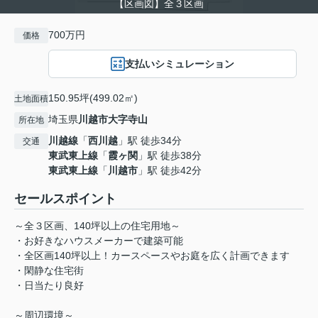
【区画図】全３区画
700万円
価格
支払いシミュレーション
150.95坪(499.02㎡)
土地面積
埼玉県
川越市
大字寺山
所在地
川越線
「
西川越
」駅 徒歩34分
交通
東武東上線
「
霞ヶ関
」駅 徒歩38分
東武東上線
「
川越市
」駅 徒歩42分
セールスポイント
～全３区画、140坪以上の住宅用地～
・お好きなハウスメーカーで建築可能
・全区画140坪以上！カースペースやお庭を広く計画できます
・閑静な住宅街
・日当たり良好
～周辺環境～