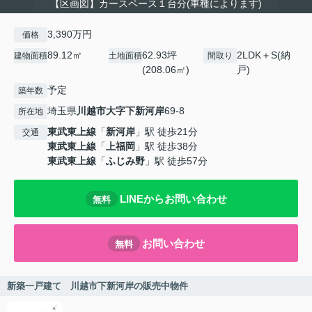
【区画図】カースペース１台分(車種によります)
3,390万円
価格
89.12㎡
62.93坪
2LDK＋S(納
建物面積
土地面積
間取り
(208.06㎡)
戸)
予定
築年数
埼玉県
川越市
大字下新河岸
69-8
所在地
東武東上線
「
新河岸
」駅 徒歩21分
交通
東武東上線
「
上福岡
」駅 徒歩38分
東武東上線
「
ふじみ野
」駅 徒歩57分
LINEからお問い合わせ
無料
お問い合わせ
無料
新築一戸建て 川越市下新河岸の販売中物件