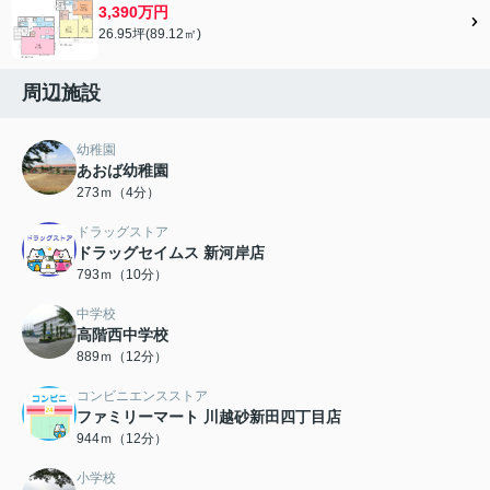
3,390万円
26.95坪(89.12㎡)
周辺施設
幼稚園
あおば幼稚園
273ｍ（4分）
ドラッグストア
ドラッグセイムス 新河岸店
793ｍ（10分）
中学校
高階西中学校
889ｍ（12分）
コンビニエンスストア
ファミリーマート 川越砂新田四丁目店
944ｍ（12分）
小学校