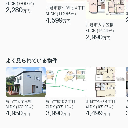
4LDK (99.62㎡)
川越市霞ケ関北４丁目
2,280
万円
3
3LDK (112.96㎡)
4,599
万円
川越市大字笠幡
4LDK (94.19㎡)
2,990
万円
よく見られている物件
狭山市大字水野
狭山市広瀬２丁目
川越市今成４丁目
3LDK (122.25㎡)
7LDK (205.12㎡)
4LDK (105.57㎡)
4
4,950
3,990
4,499
万円
万円
万円