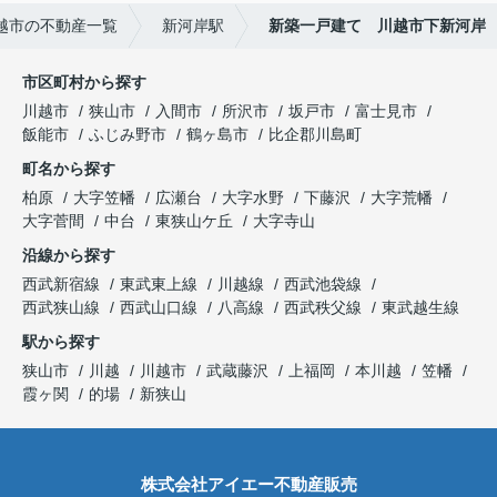
越市の不動産一覧
新河岸駅
新築一戸建て 川越市下新河岸
市区町村から探す
川越市
狭山市
入間市
所沢市
坂戸市
富士見市
飯能市
ふじみ野市
鶴ヶ島市
比企郡川島町
町名から探す
柏原
大字笠幡
広瀬台
大字水野
下藤沢
大字荒幡
大字菅間
中台
東狭山ケ丘
大字寺山
沿線から探す
西武新宿線
東武東上線
川越線
西武池袋線
西武狭山線
西武山口線
八高線
西武秩父線
東武越生線
駅から探す
狭山市
川越
川越市
武蔵藤沢
上福岡
本川越
笠幡
霞ヶ関
的場
新狭山
株式会社アイエー不動産販売