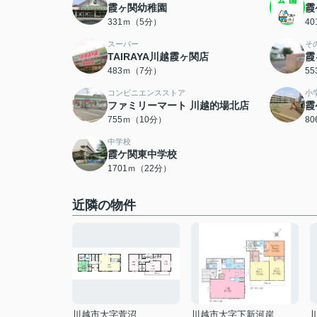
霞ヶ関幼稚園
霞
331ｍ（5分）
4
スーパー
そ
TAIRAYA川越霞ヶ関店
霞
483ｍ（7分）
5
コンビニエンスストア
小
ファミリーマート 川越的場北店
霞
755ｍ（10分）
8
中学校
霞ケ関東中学校
1701ｍ（22分）
近隣の物件
川越市大字萱沼
川越市大字下新河岸