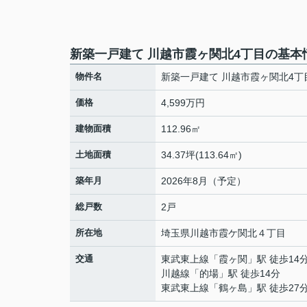
新築一戸建て 川越市霞ヶ関北4丁目の基本
物件名
新築一戸建て 川越市霞ヶ関北4丁
価格
4,599万円
建物面積
112.96㎡
土地面積
34.37坪(113.64㎡)
築年月
2026年8月（予定）
総戸数
2戸
所在地
埼玉県
川越市
霞ケ関北
４丁目
交通
東武東上線
「
霞ヶ関
」駅 徒歩14
川越線
「
的場
」駅 徒歩14分
東武東上線
「
鶴ヶ島
」駅 徒歩27