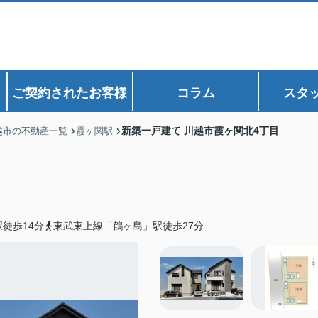
ご契約されたお客様
コラム
スタ
新築一戸建て 川越市霞ヶ関北4丁目
越市の不動産一覧
霞ヶ関駅
徒歩14分
東武東上線「鶴ヶ島」駅徒歩27分