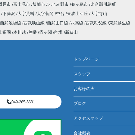
坂戸市
富士見市
飯能市
ふじみ野市
鶴ヶ島市
比企郡川島町
野
下藤沢
大字荒幡
大字菅間
中台
東狭山ケ丘
大字寺山
西武池袋線
西武狭山線
西武山口線
八高線
西武秩父線
東武越生線
上福岡
本川越
笠幡
霞ヶ関
的場
新狭山
トップページ
スタッフ
お客様の声
049-265-3631
ブログ
アクセスマップ
会社概要