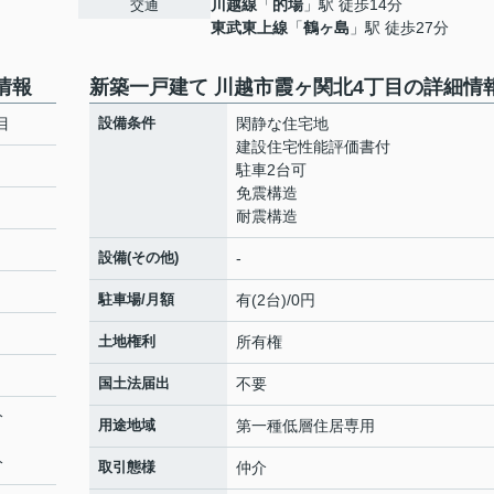
川越線
「
的場
」駅 徒歩14分
交通
東武東上線
「
鶴ヶ島
」駅 徒歩27分
情報
新築一戸建て 川越市霞ヶ関北4丁目の詳細情
目
設備条件
閑静な住宅地
建設住宅性能評価書付
駐車2台可
免震構造
耐震構造
設備(その他)
-
駐車場/月額
有(2台)/0円
土地権利
所有権
国土法届出
不要
分
用途地域
第一種低層住居専用
分
取引態様
仲介