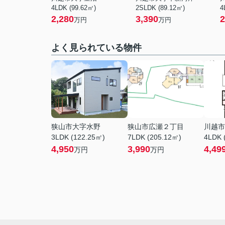
4LDK (99.62㎡)
2SLDK (89.12㎡)
4
2,280
3,390
2
万円
万円
よく見られている物件
狭山市大字水野
狭山市広瀬２丁目
川越市
3LDK (122.25㎡)
7LDK (205.12㎡)
4LDK 
4,950
3,990
4,49
万円
万円