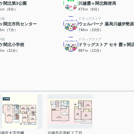
ケ関北第3公園
川越霞ヶ関北郵便局
01ｍ（6分）
475ｍ（6分）
の他
ドラッグストア
ヶ関北市民センター
ウェルパーク 薬局川越伊勢
53ｍ（7分）
746ｍ（10分）
学校
ドラッグストア
ケ関北小学校
ドラッグストア セキ 霞ヶ関
06ｍ（11分）
887ｍ（12分）
川越市大字笠幡
川越市石原町２丁目