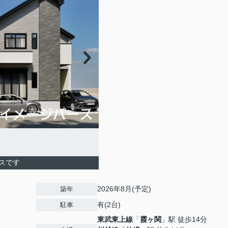
スです
2026年8月(予定)
築年
有(2台)
駐車
東武東上線
「
霞ヶ関
」駅 徒歩14分