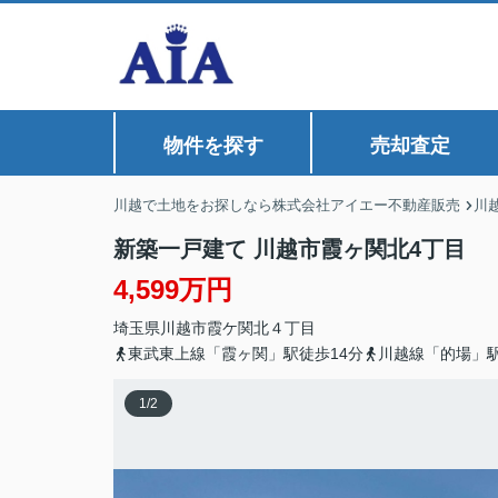
物件を探す
売却査定
川越で土地をお探しなら株式会社アイエー不動産販売
川
新築一戸建て 川越市霞ヶ関北4丁目
4,599万円
埼玉県
川越市
霞ケ関北
４丁目
東武東上線「霞ヶ関」駅徒歩14分
川越線「的場」駅
1
/
2