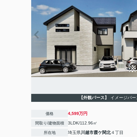
【外観パース】
イメージパー
4,599万円
価格
3LDK/112.96㎡
間取り/建物面積
埼玉県
川越市
霞ケ関北
４丁目
所在地