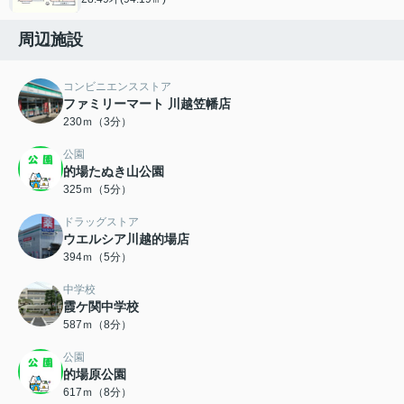
周辺施設
コンビニエンスストア
ファミリーマート 川越笠幡店
230ｍ（3分）
公園
的場たぬき山公園
325ｍ（5分）
ドラッグストア
ウエルシア川越的場店
394ｍ（5分）
中学校
霞ケ関中学校
587ｍ（8分）
公園
的場原公園
617ｍ（8分）