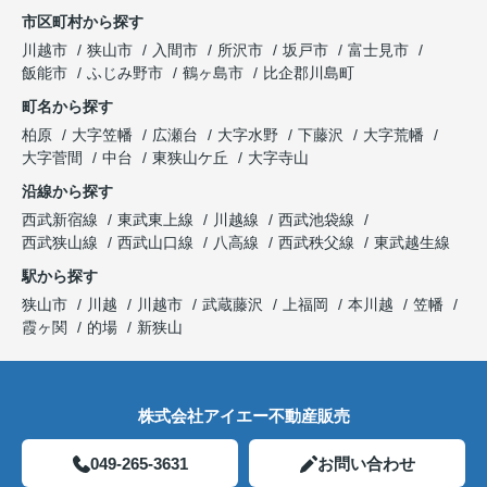
市区町村から探す
川越市
狭山市
入間市
所沢市
坂戸市
富士見市
飯能市
ふじみ野市
鶴ヶ島市
比企郡川島町
町名から探す
柏原
大字笠幡
広瀬台
大字水野
下藤沢
大字荒幡
大字菅間
中台
東狭山ケ丘
大字寺山
沿線から探す
西武新宿線
東武東上線
川越線
西武池袋線
西武狭山線
西武山口線
八高線
西武秩父線
東武越生線
駅から探す
狭山市
川越
川越市
武蔵藤沢
上福岡
本川越
笠幡
霞ヶ関
的場
新狭山
株式会社アイエー不動産販売
049-265-3631
お問い合わせ