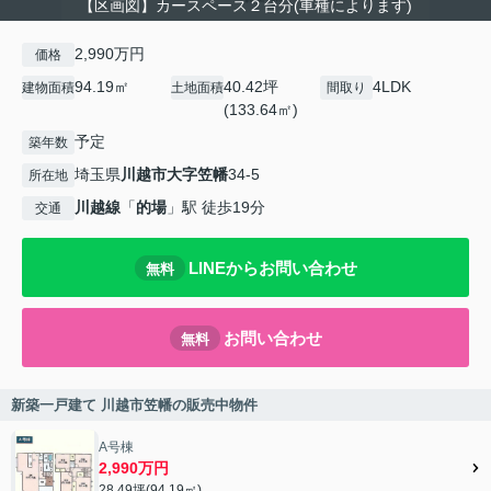
【区画図】カースペース２台分(車種によります)
2,990万円
価格
94.19㎡
40.42坪
4LDK
建物面積
土地面積
間取り
(133.64㎡)
予定
築年数
埼玉県
川越市
大字笠幡
34-5
所在地
川越線
「
的場
」駅 徒歩19分
交通
LINEからお問い合わせ
無料
お問い合わせ
無料
新築一戸建て 川越市笠幡の販売中物件
A号棟
2,990万円
28.49坪(94.19㎡)