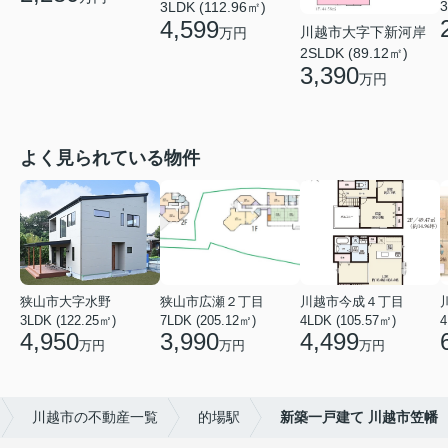
3
3LDK (112.96㎡)
4,599
川越市大字下新河岸
万円
2SLDK (89.12㎡)
3,390
万円
よく見られている物件
狭山市大字水野
狭山市広瀬２丁目
川越市今成４丁目
3LDK (122.25㎡)
7LDK (205.12㎡)
4LDK (105.57㎡)
4
4,950
3,990
4,499
万円
万円
万円
川越市の不動産一覧
的場駅
新築一戸建て 川越市笠幡