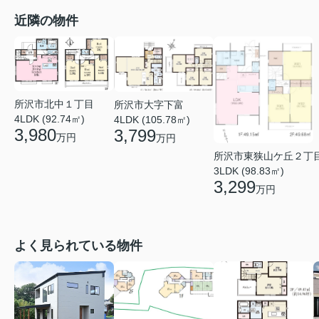
近隣の物件
所沢市北中１丁目
所沢市大字下富
4LDK (92.74㎡)
4LDK (105.78㎡)
3,980
3,799
万円
万円
所沢市東狭山ケ丘２丁
3LDK (98.83㎡)
3,299
万円
よく見られている物件