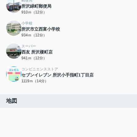
郵便局
所沢緑町郵便局
910ｍ（12分）
小学校
所沢市立西富小学校
934ｍ（12分）
スーパー
西友 所沢榎町店
941ｍ（12分）
コンビニエンスストア
セブンイレブン 所沢小手指町1丁目店
1119ｍ（14分）
地図