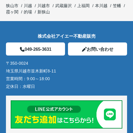
狭山市
川越
川越市
武蔵藤沢
上福岡
本川越
笠幡
霞ヶ関
的場
新狭山
株式会社アイエー不動産販売
049-265-3631
お問い合わせ
〒350-0024
埼玉県川越市並木新町8-11
営業時間：
9:00～18:00
定休日：
水曜日