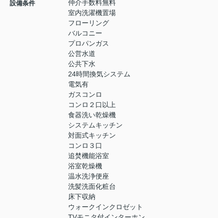
仲介手数料無料
設備条件
室内洗濯機置場
フローリング
バルコニー
プロパンガス
公営水道
公共下水
24時間換気システム
電気有
ガスコンロ
コンロ２口以上
食器洗い乾燥機
システムキッチン
対面式キッチン
コンロ３口
追焚機能浴室
浴室乾燥機
温水洗浄便座
洗髪洗面化粧台
床下収納
ウォークインクロゼット
TVモニタ付インターホン