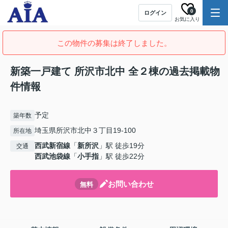
0
ログイン
お気に入り
この物件の募集は終了しました。
新築一戸建て 所沢市北中 全２棟の過去掲載物
件情報
予定
築年数
埼玉県所沢市北中３丁目19-100
所在地
西武新宿線
「
新所沢
」駅 徒歩19分
交通
西武池袋線
「
小手指
」駅 徒歩22分
お問い合わせ
無料