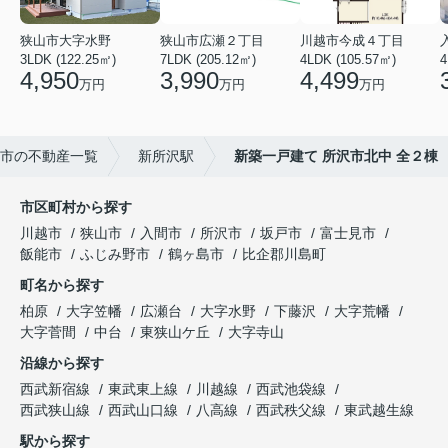
狭山市大字水野
狭山市広瀬２丁目
川越市今成４丁目
3LDK (122.25㎡)
7LDK (205.12㎡)
4LDK (105.57㎡)
4
4,950
3,990
4,499
万円
万円
万円
市の不動産一覧
新所沢駅
新築一戸建て 所沢市北中 全２棟
市区町村から探す
川越市
狭山市
入間市
所沢市
坂戸市
富士見市
飯能市
ふじみ野市
鶴ヶ島市
比企郡川島町
町名から探す
柏原
大字笠幡
広瀬台
大字水野
下藤沢
大字荒幡
大字菅間
中台
東狭山ケ丘
大字寺山
沿線から探す
西武新宿線
東武東上線
川越線
西武池袋線
西武狭山線
西武山口線
八高線
西武秩父線
東武越生線
駅から探す