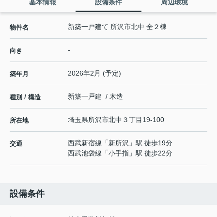
基本情報
設備条件
周辺環境
新築一戸建て 所沢市北中 全２棟
物件名
-
向き
2026年2月 (予定)
築年月
新築一戸建 / 木造
種別 / 構造
埼玉県
所沢市
北中
３丁目19-100
所在地
西武新宿線
「
新所沢
」駅 徒歩19分
交通
西武池袋線
「
小手指
」駅 徒歩22分
設備条件