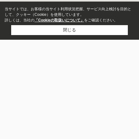
当サイトでは、お客様の当サイト利用状況把握、サービス向上検討を目的と
して、クッキー（Cookie）を使用しています。
詳しくは、当社の
「Cookieの取扱いについて」
をご確認ください。
閉じる
物件種別
マンション
戸建
株式会社アイエー不動産販売
土地
店舗
049-265-3631
お問い合わせ
事務所
ビル・その他
〒350-0024
投資用
埼玉県川越市並木新町8-11
区分マンション
一棟アパート
営業時間：
9:00～18:00
一棟マンション
一棟ビル
定休日：
水曜日
一戸建て
店舗・事務所