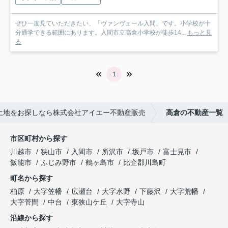
ぜひ一度見ていただきたい、「ヴァンヴェール入間」です。小学校が十
分通学できる範囲にあります。入間市立高倉小学校が徒歩14...
もっと見
る
1
土地をお探しなら株式会社アイエー不動産販売
高倉の不動産一覧
市区町村から探す
川越市
狭山市
入間市
所沢市
坂戸市
富士見市
飯能市
ふじみ野市
鶴ヶ島市
比企郡川島町
町名から探す
柏原
大字笠幡
広瀬台
大字水野
下藤沢
大字荒幡
大字菅間
中台
東狭山ケ丘
大字寺山
沿線から探す