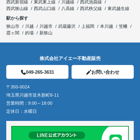
西武新宿線
東武東上線
川越線
西武池袋線
西武狭山線
西武山口線
八高線
西武秩父線
東武越生線
駅から探す
狭山市
川越
川越市
武蔵藤沢
上福岡
本川越
笠幡
霞ヶ関
的場
新狭山
株式会社アイエー不動産販売
049-265-3631
お問い合わせ
〒350-0024
埼玉県川越市並木新町8-11
営業時間：
9:00～18:00
定休日：
水曜日