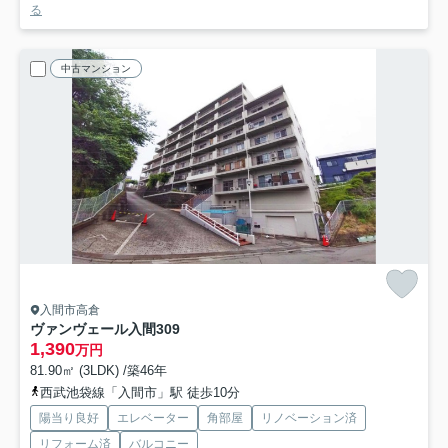
る
中古マンション
入間市高倉
ヴァンヴェール入間
309
1,390
万円
81.90㎡ (3LDK) /築46年
西武池袋線「入間市」駅 徒歩10分
陽当り良好
エレベーター
角部屋
リノベーション済
リフォーム済
バルコニー