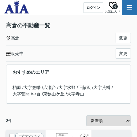
0
ログイン
お気に入り
高倉の不動産一覧
高倉
変更
販売中
変更
おすすめのエリア
柏原
/
大字笠幡
/
広瀬台
/
大字水野
/
下藤沢
/
大字荒幡
/
大字菅間
/
中台
/
東狭山ケ丘
/
大字寺山
2
件
中古マンション