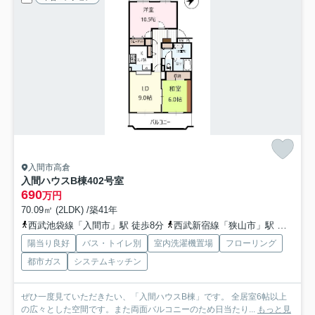
入間市高倉
入間ハウスB棟
402号室
690
万円
70.09㎡ (2LDK) /築41年
西武池袋線「入間市」駅 徒歩8分
西武新宿線「狭山市」駅 バス22分 西武バス「豊岡一丁目（埼玉県）」 停歩4分
陽当り良好
バス・トイレ別
室内洗濯機置場
フローリング
都市ガス
システムキッチン
ぜひ一度見ていただきたい、「入間ハウスB棟」です。 全居室6帖以上
の広々とした空間です。また両面バルコニーのため日当たり...
もっと見