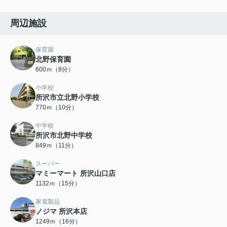
周辺施設
保育園
北野保育園
600ｍ（8分）
小学校
所沢市立北野小学校
770ｍ（10分）
中学校
所沢市北野中学校
849ｍ（11分）
スーパー
マミーマート 所沢山口店
1132ｍ（15分）
家電製品
ノジマ 所沢本店
1249ｍ（16分）