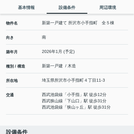
基本情報
設備条件
周辺環境
新築一戸建て 所沢市小手指町 全５棟
物件名
南
向き
2026年1月 (予定)
築年月
新築一戸建 / 木造
種別 / 構造
埼玉県
所沢市
小手指町
４丁目11-3
所在地
西武池袋線
「
小手指
」駅 徒歩12分
交通
西武狭山線
「
下山口
」駅 徒歩31分
西武池袋線
「
狭山ヶ丘
」駅 徒歩31分
設備条件