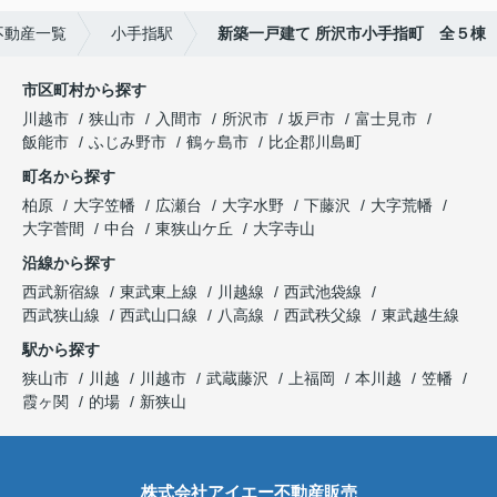
不動産一覧
小手指駅
新築一戸建て 所沢市小手指町 全５棟
市区町村から探す
川越市
狭山市
入間市
所沢市
坂戸市
富士見市
飯能市
ふじみ野市
鶴ヶ島市
比企郡川島町
町名から探す
柏原
大字笠幡
広瀬台
大字水野
下藤沢
大字荒幡
大字菅間
中台
東狭山ケ丘
大字寺山
沿線から探す
西武新宿線
東武東上線
川越線
西武池袋線
西武狭山線
西武山口線
八高線
西武秩父線
東武越生線
駅から探す
狭山市
川越
川越市
武蔵藤沢
上福岡
本川越
笠幡
霞ヶ関
的場
新狭山
株式会社アイエー不動産販売