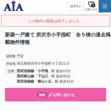
0
ログイン
お気に入り
この物件の募集は終了しました。
新築一戸建て 所沢市小手指町 全５棟の過去掲
載物件情報
予定
築年数
埼玉県所沢市小手指町４丁目11-3
所在地
西武池袋線
「
小手指
」駅 徒歩12分
交通
西武狭山線
「
下山口
」駅 徒歩31分
西武池袋線
「
狭山ヶ丘
」駅 徒歩31分
お問い合わせ
無料