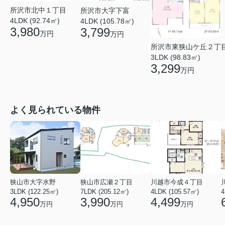
所沢市北中１丁目
所沢市大字下富
4LDK (92.74㎡)
4LDK (105.78㎡)
3,980
3,799
万円
万円
所沢市東狭山ケ丘２丁
3LDK (98.83㎡)
3,299
万円
よく見られている物件
狭山市大字水野
狭山市広瀬２丁目
川越市今成４丁目
3LDK (122.25㎡)
7LDK (205.12㎡)
4LDK (105.57㎡)
4
4,950
3,990
4,499
万円
万円
万円