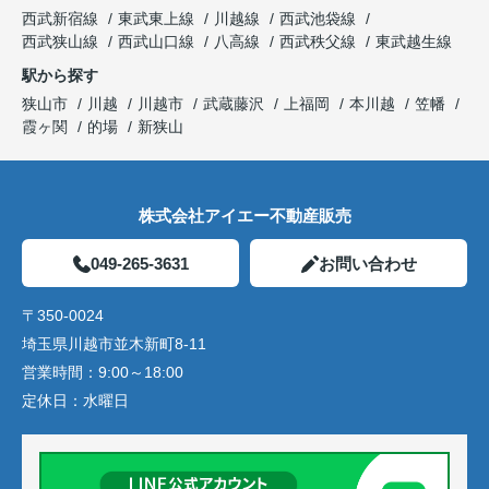
西武新宿線
東武東上線
川越線
西武池袋線
西武狭山線
西武山口線
八高線
西武秩父線
東武越生線
駅から探す
狭山市
川越
川越市
武蔵藤沢
上福岡
本川越
笠幡
霞ヶ関
的場
新狭山
株式会社アイエー不動産販売
049-265-3631
お問い合わせ
〒350-0024
埼玉県川越市並木新町8-11
営業時間：
9:00～18:00
定休日：
水曜日