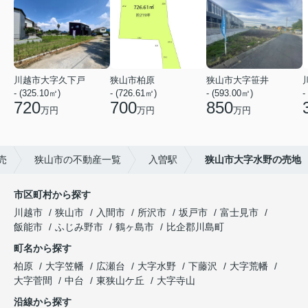
川越市大字久下戸
狭山市柏原
狭山市大字笹井
- (325.10㎡)
- (726.61㎡)
- (593.00㎡)
-
720
700
850
万円
万円
万円
売
狭山市の不動産一覧
入曽駅
狭山市大字水野の売地
市区町村から探す
川越市
狭山市
入間市
所沢市
坂戸市
富士見市
飯能市
ふじみ野市
鶴ヶ島市
比企郡川島町
町名から探す
柏原
大字笠幡
広瀬台
大字水野
下藤沢
大字荒幡
大字菅間
中台
東狭山ケ丘
大字寺山
沿線から探す