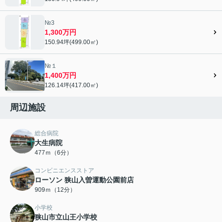
№3
1,300万円
150.94坪(499.00㎡)
№１
1,400万円
126.14坪(417.00㎡)
周辺施設
総合病院
大生病院
477ｍ（6分）
コンビニエンスストア
ローソン 狭山入曽運動公園前店
909ｍ（12分）
小学校
狭山市立山王小学校