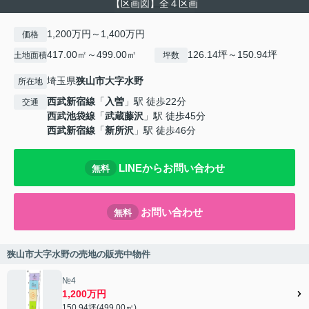
【区画図】全４区画
1,200万円～1,400万円
価格
417.00㎡～499.00㎡
126.14坪～150.94坪
土地面積
坪数
埼玉県
狭山市
大字水野
所在地
西武新宿線
「
入曽
」駅 徒歩22分
交通
西武池袋線
「
武蔵藤沢
」駅 徒歩45分
西武新宿線
「
新所沢
」駅 徒歩46分
LINEからお問い合わせ
無料
お問い合わせ
無料
狭山市大字水野の売地の販売中物件
№4
1,200万円
150.94坪(499.00㎡)