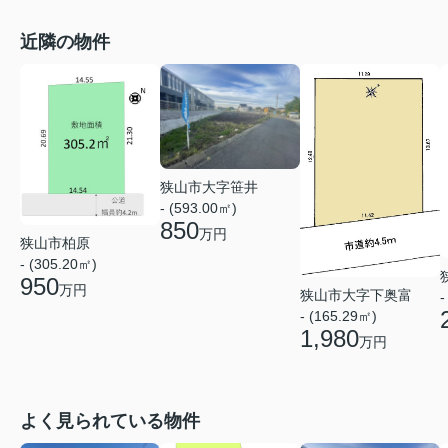
近隣の物件
狭山市大字笹井
- (593.00㎡)
850
万円
狭山市柏原
- (305.20㎡)
950
万円
狭山市大字下奥富
-
- (165.29㎡)
1,980
万円
よく見られている物件