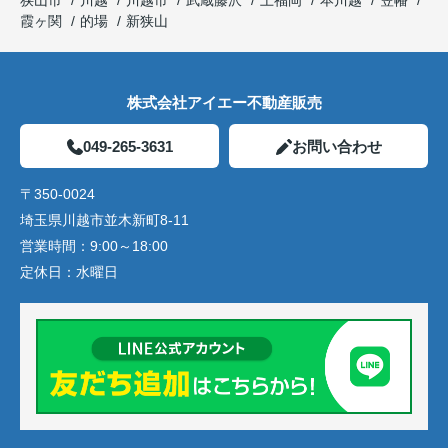
狭山市
川越
川越市
武蔵藤沢
上福岡
本川越
笠幡
霞ヶ関
的場
新狭山
株式会社アイエー不動産販売
049-265-3631
お問い合わせ
〒350-0024
埼玉県川越市並木新町8-11
営業時間：
9:00～18:00
定休日：
水曜日