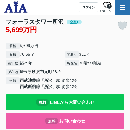
0
ログイン
お気に入り
フォーラスタワー所沢
空室1
5,699万円
5,699万円
価格
76.65㎡
3LDK
面積
間取り
築25年
30階/31階建
築年数
所在階
埼玉県
所沢市
元町
28-9
所在地
西武池袋線
「
所沢
」駅 徒歩12分
交通
西武新宿線
「
所沢
」駅 徒歩12分
LINEからお問い合わせ
無料
お問い合わせ
無料