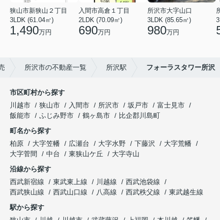
狭山市新狭山２丁目
入間市高倉１丁目
所沢市大字山口
3LDK (61.04㎡)
2LDK (70.09㎡)
3LDK (85.65㎡)
3
1,490
690
980
万円
万円
万円
売
所沢市の不動産一覧
所沢駅
フォーラスタワー所沢
市区町村から探す
川越市
狭山市
入間市
所沢市
坂戸市
富士見市
飯能市
ふじみ野市
鶴ヶ島市
比企郡川島町
町名から探す
柏原
大字笠幡
広瀬台
大字水野
下藤沢
大字荒幡
大字菅間
中台
東狭山ケ丘
大字寺山
沿線から探す
西武新宿線
東武東上線
川越線
西武池袋線
西武狭山線
西武山口線
八高線
西武秩父線
東武越生線
駅から探す