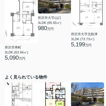
所沢市大字山口
3LDK (85.65㎡)
980
万円
所沢市大字北秋津
3LDK (73.73㎡)
5,199
万円
所沢市寿町
3LDK (63.94㎡)
5,090
万円
よく見られている物件