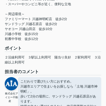
・スーパーやコンビニ等が近く、便利な立地
～周辺環境～
ファミリーマート 川越神明町店 徒歩2分
サンドラッグ 川越石原店 徒歩2分
ヤオコー 川越山田店 徒歩10分
川越小学校 徒歩15分
初雁中学校 徒歩12分
ポイント
２沿線利用可
３駅以上利用可
陽当り良好
２駅利用可
３沿
線以上利用可
担当者のコメント
こだわりで選びたい方におすすめ。
川越市エリアで住まいをお探しなら「土地 川越市神
明町」。
株式会社ア
歩いて2分の場所に、サンドラッグ 川越石原店があ
イエー不動
ります。
産