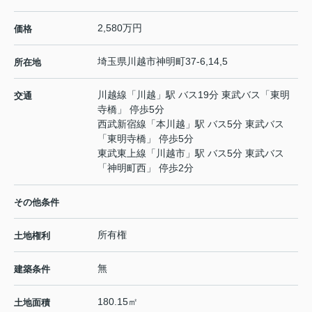
2,580万円
価格
埼玉県
川越市
神明町
37-6,14,5
所在地
川越線
「
川越
」駅 バス19分 東武バス「東明
交通
寺橋」 停歩5分
西武新宿線
「
本川越
」駅 バス5分 東武バス
「東明寺橋」 停歩5分
東武東上線
「
川越市
」駅 バス5分 東武バス
「神明町西」 停歩2分
その他条件
所有権
土地権利
無
建築条件
180.15㎡
土地面積