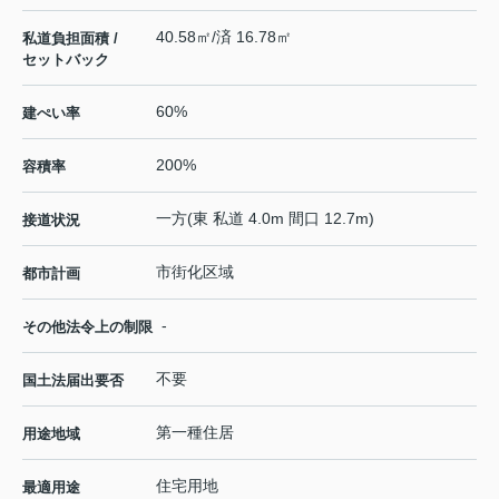
40.58㎡/済 16.78㎡
私道負担面積 /
セットバック
60%
建ぺい率
200%
容積率
一方(東 私道 4.0m 間口 12.7m)
接道状況
市街化区域
都市計画
-
その他法令上の制限
不要
国土法届出要否
第一種住居
用途地域
住宅用地
最適用途