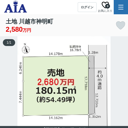
0
ログイン
お気に入り
土地 川越市神明町
2,580
万円
1
/
1