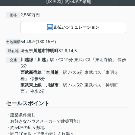
【区画図】約54坪の敷地
2,580万円
価格
支払いシミュレーション
54.49坪(180.15㎡)
土地面積
埼玉県
川越市
神明町
37-6,14,5
所在地
川越線
「
川越
」駅 バス19分 東武バス「東明寺橋」 停歩
交通
5分
西武新宿線
「
本川越
」駅 バス5分 東武バス「東明寺
橋」 停歩5分
東武東上線
「
川越市
」駅 バス5分 東武バス「神明町
西」 停歩2分
セールスポイント
・建築条件無し
→お好きなハウスメーカーで建築可能！
・約54坪の広々敷地
・間口10ｍ以上で車の乗り入れ楽々