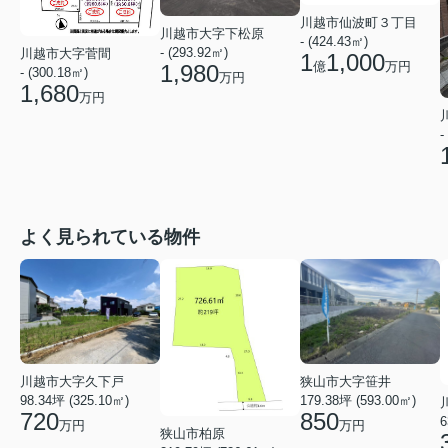
川越市仙波町３丁目
川越市大字下松原
- (424.43㎡)
- (293.92㎡)
川越市大字菅間
1
1,000
億
万円
1,980
- (300.18㎡)
万円
1,680
万円
-
よく見られている物件
狭山市大字笹井
川越市大字久下戸
179.38坪 (593.00㎡)
98.34坪 (325.10㎡)
850
720
6
万円
万円
狭山市柏原