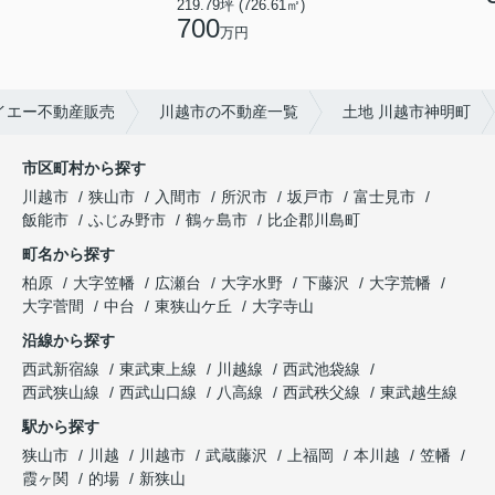
219.79坪 (726.61㎡)
700
万円
イエー不動産販売
川越市の不動産一覧
土地 川越市神明町
市区町村から探す
川越市
狭山市
入間市
所沢市
坂戸市
富士見市
飯能市
ふじみ野市
鶴ヶ島市
比企郡川島町
町名から探す
柏原
大字笠幡
広瀬台
大字水野
下藤沢
大字荒幡
大字菅間
中台
東狭山ケ丘
大字寺山
沿線から探す
西武新宿線
東武東上線
川越線
西武池袋線
西武狭山線
西武山口線
八高線
西武秩父線
東武越生線
駅から探す
狭山市
川越
川越市
武蔵藤沢
上福岡
本川越
笠幡
霞ヶ関
的場
新狭山