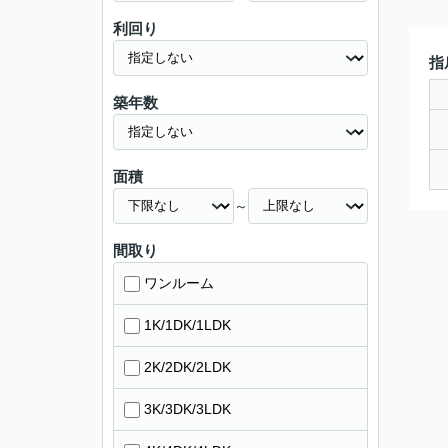
利回り
指
築年数
面積
～
間取り
ワンルーム
1K/1DK/1LDK
2K/2DK/2LDK
3K/3DK/3LDK