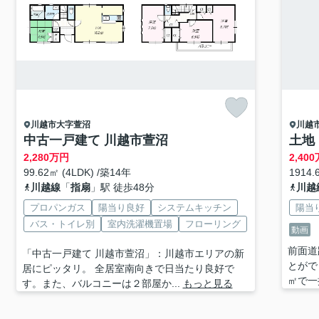
川越市
大字萱沼
川越
中古一戸建て 川越市萱沼
土地
2,280
万円
2,400
99.62㎡ (4LDK) /築14年
1914.6
川越線
「
指扇
」駅 徒歩48分
川越
プロパンガス
陽当り良好
システムキッチン
陽当
バス・トイレ別
室内洗濯機置場
フローリング
動画
前面道
「中古一戸建て 川越市萱沼」：川越市エリアの新
とがで
居にピッタリ。 全居室南向きで日当たり良好で
㎡で一
す。また、バルコニーは２部屋か...
もっと見る