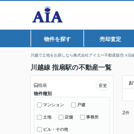
物件を探す
売却査定
川越で土地をお探しなら株式会社アイエー不動産販売
沿
川越線 指扇駅の不動産一覧
お
指扇
変更
物件種別
マンション
戸建
2
件
土地
店舗
事務所
ビル・その他