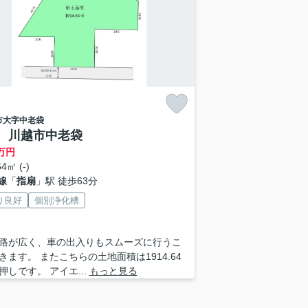
市
大字中老袋
 川越市中老袋
万円
4㎡ (-)
線
「
指扇
」駅 徒歩63分
り良好
個別浄化槽
路が広く、車の出入りもスムーズに行うこ
きます。 またこちらの土地面積は1914.64
押しです。 アイエ...
もっと見る