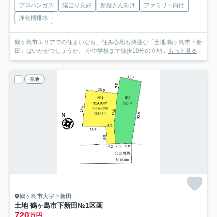
プロパンガス
陽当り良好
新婚さん向け
ファミリー向け
浄化槽排水
鶴ヶ島市エリアでの住まいなら、住み心地も快適な「土地 鶴ヶ島市下新
田」はいかがでしょうか。 小中学校まで徒歩10分の立地...
もっと見る
売地
鶴ヶ島市大字下新田
土地 鶴ヶ島市下新田
№1区画
720
万円