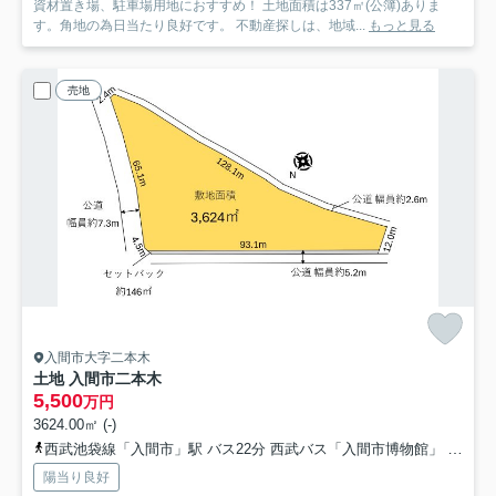
資材置き場、駐車場用地におすすめ！ 土地面積は337㎡(公簿)ありま
す。角地の為日当たり良好です。 不動産探しは、地域...
もっと見る
売地
入間市大字二本木
土地 入間市二本木
5,500
万円
3624.00㎡ (-)
西武池袋線「入間市」駅 バス22分 西武バス「入間市博物館」 停歩20分
陽当り良好