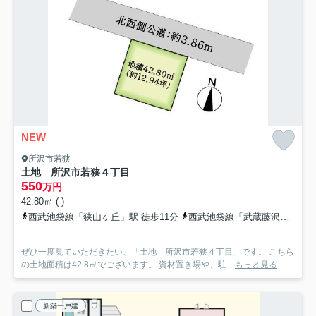
NEW
所沢市若狭
土地 所沢市若狭４丁目
550
万円
42.80㎡ (-)
西武池袋線「狭山ヶ丘」駅 徒歩11分
西武池袋線「武蔵藤沢」駅 徒歩28分
ぜひ一度見ていただきたい、「土地 所沢市若狭４丁目」です。 こちら
の土地面積は42.8㎡でございます。 資材置き場や、駐...
もっと見る
新築一戸建