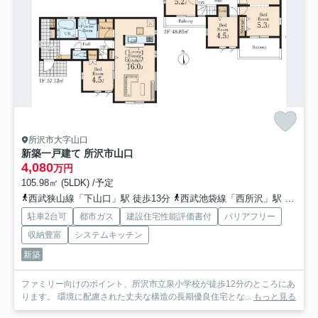
所沢市大字山口
新築一戸建て 所沢市山口
4,080
万円
105.98㎡ (5LDK) /予定
西武狭山線「下山口」駅 徒歩13分
西武池袋線「西所沢」駅 徒歩21分
駐車2台可
都市ガス
建設住宅性能評価書付
バリアフリー
収納豊富
システムキッチン
新築
ファミリー向けのポイント、所沢市立泉小学校が徒歩12分のところにあ
ります。 環境に配慮された丈夫な構造の長期優良住宅とな...
もっと見る