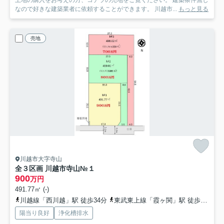
なので好きな建築業者に依頼することができます。 川越市...
もっと見る
売地
川越市大字寺山
全３区画 川越市寺山
№１
900
万円
491.77㎡ (-)
川越線「西川越」駅 徒歩34分
東武東上線「霞ヶ関」駅 徒歩38分
陽当り良好
浄化槽排水