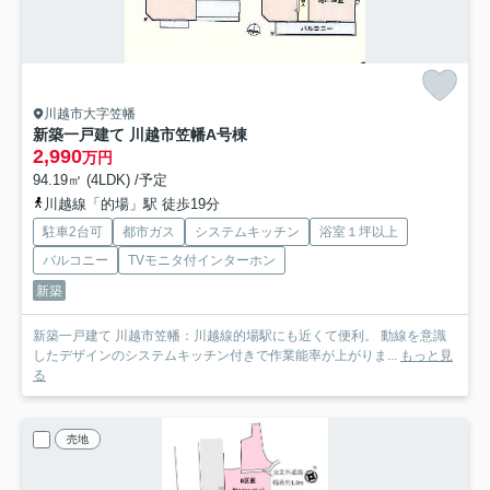
川越市大字笠幡
新築一戸建て 川越市笠幡
A号棟
2,990
万円
94.19㎡ (4LDK) /予定
川越線「的場」駅 徒歩19分
駐車2台可
都市ガス
システムキッチン
浴室１坪以上
バルコニー
TVモニタ付インターホン
新築
新築一戸建て 川越市笠幡：川越線的場駅にも近くて便利。 動線を意識
したデザインのシステムキッチン付きで作業能率が上がりま...
もっと見
る
売地