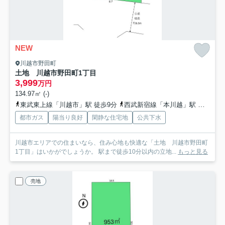
NEW
川越市野田町
土地 川越市野田町1丁目
3,999
万円
134.97㎡ (-)
東武東上線「川越市」駅 徒歩9分
西武新宿線「本川越」駅 徒歩15分
都市ガス
陽当り良好
閑静な住宅地
公共下水
川越市エリアでの住まいなら、住み心地も快適な「土地 川越市野田町
1丁目」はいかがでしょうか。 駅まで徒歩10分以内の立地...
もっと見る
売地