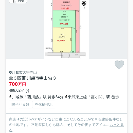
売地
川越市大字寺山
全３区画 川越市寺山
№３
700
万円
499.02㎡ (-)
川越線「西川越」駅 徒歩34分
東武東上線「霞ヶ関」駅 徒歩38分
陽当り良好
浄化槽排水
家造りの設計やデザインなど自由にこだわることができる建築条件なし
の土地です。 不動産探しから購入、そしてその後までアイエ...
もっと見
る