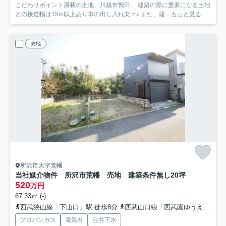
こだわりポイント満載の土地 川越市鴨田。 建築の際に重要になる土地
との接道幅は15m以上あり車の出し入れ楽々♪ また、建...
もっと見る
売地
所沢市大字荒幡
当社媒介物件 所沢市荒幡 売地 建築条件無し
20坪
520
万円
67.33㎡ (-)
西武狭山線「下山口」駅 徒歩8分
西武山口線「西武園ゆうえんち」駅 徒歩25分
プロパンガス
電気有
公共下水