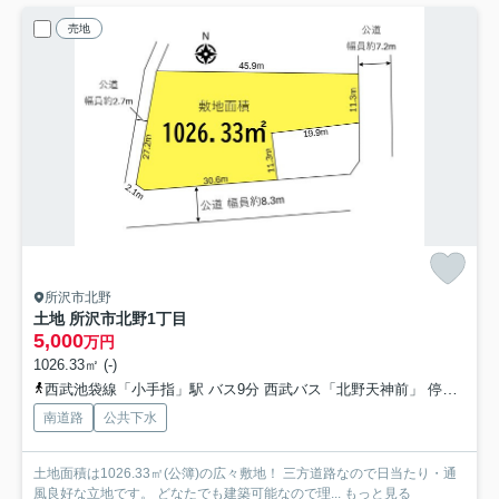
売地
所沢市北野
土地 所沢市北野1丁目
5,000
万円
1026.33㎡ (-)
西武池袋線「小手指」駅 バス9分 西武バス「北野天神前」 停歩3分
南道路
公共下水
土地面積は1026.33㎡(公簿)の広々敷地！ 三方道路なので日当たり・通
風良好な立地です。 どなたでも建築可能なので理...
もっと見る