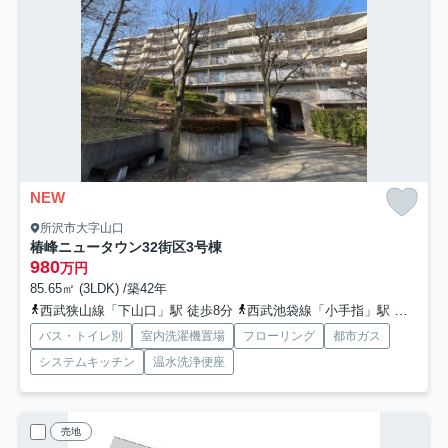
NEW
所沢市大字山口
椿峰ニュータウン32街区3号棟
980
万円
85.65㎡ (3LDK) /築42年
西武狭山線「下山口」駅 徒歩8分
西武池袋線「小手指」駅 徒歩22分
バス・トイレ別
室内洗濯機置場
フローリング
都市ガス
システムキッチン
温水洗浄便座
売地