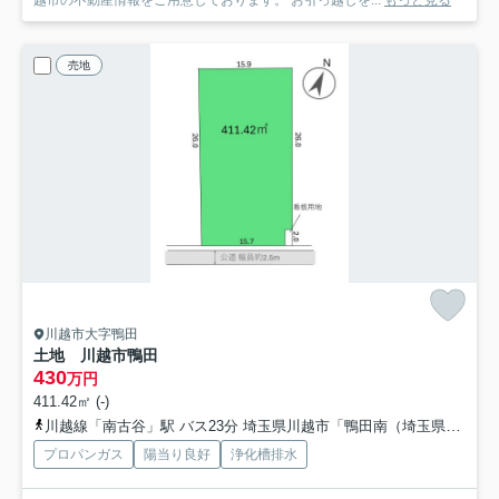
越市の不動産情報をご用意しております。 お引っ越しを...
もっと見る
売地
川越市大字鴨田
土地 川越市鴨田
430
万円
411.42㎡ (-)
川越線「南古谷」駅 バス23分 埼玉県川越市「鴨田南（埼玉県）」 停歩2分
プロパンガス
陽当り良好
浄化槽排水