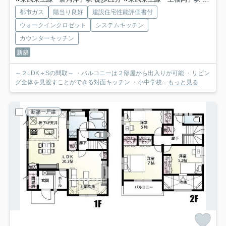
都市ガス
陽当り良好
建設住宅性能評価書付
ウォークインクロゼット
システムキッチン
カウンターキッチン
新築
～２LDK＋Sの間取～ ・バルコニーは２部屋から出入りが可能 ・リビン
グ全体を見渡すことができる対面キッチン ・小中学校...
もっと見る
新築一戸建