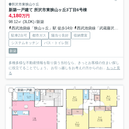
所沢市東狭山ケ丘
新築一戸建て 所沢市東狭山ヶ丘3丁目
6号棟
4,180
万円
98.12㎡ (3LDK) /新築
西武池袋線「狭山ヶ丘」駅 徒歩14分
西武池袋線「武蔵藤沢」駅 徒歩23分
駐車2台可
都市ガス
陽当り良好
収納豊富
システムキッチン
バス・トイレ別
新築
多種多様な不動産情報を取り扱う当社なら、きっとお客様の住まい探し
に役立てることでしょう。 お引っ越しをお考えの方からのお...
もっと見
る
新築一戸建