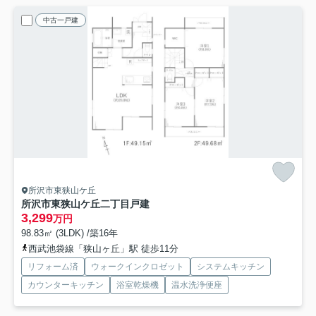
中古一戸建
所沢市東狭山ケ丘
所沢市東狭山ケ丘二丁目戸建
3,299
万円
98.83㎡ (3LDK) /築16年
西武池袋線「狭山ヶ丘」駅 徒歩11分
リフォーム済
ウォークインクロゼット
システムキッチン
カウンターキッチン
浴室乾燥機
温水洗浄便座