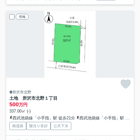
売地
所沢市北野
土地 所沢市北野１丁目
500
万円
337.00㎡ (-)
西武池袋線「小手指」駅 徒歩21分
西武池袋線「小手指」駅 バス8分 西武バス「宮後」 停歩4分
南道路
陽当り良好
公共下水