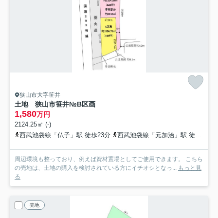
狭山市大字笹井
土地 狭山市笹井
№B区画
1,580
万円
2124.25㎡ (-)
西武池袋線「仏子」駅 徒歩23分
西武池袋線「元加治」駅 徒歩32分
周辺環境も整っており、例えば資材置場としてご使用できます。 こちら
の売地は、土地の購入を検討されている方にイチオシとなっ...
もっと見
る
売地