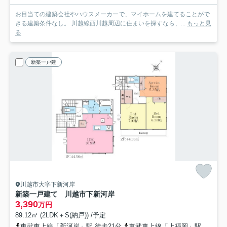
お目当ての建築会社やハウスメーカーで、マイホームを建てることがで
きる建築条件なし。 川越線西川越周辺に住まいを探すなら、...
もっと見
る
新築一戸建
川越市大字下新河岸
新築一戸建て 川越市下新河岸
3,390
万円
89.12㎡ (2LDK＋S(納戸)) /予定
東武東上線「新河岸」駅 徒歩21分
東武東上線「上福岡」駅 徒歩38分