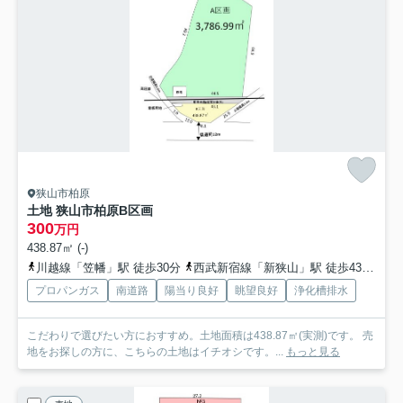
狭山市柏原
土地 狭山市柏原
B区画
300
万円
438.87㎡ (-)
川越線「笠幡」駅 徒歩30分
西武新宿線「新狭山」駅 徒歩43分
川
プロパンガス
南道路
陽当り良好
眺望良好
浄化槽排水
こだわりで選びたい方におすすめ。土地面積は438.87㎡(実測)です。 売
地をお探しの方に、こちらの土地はイチオシです。...
もっと見る