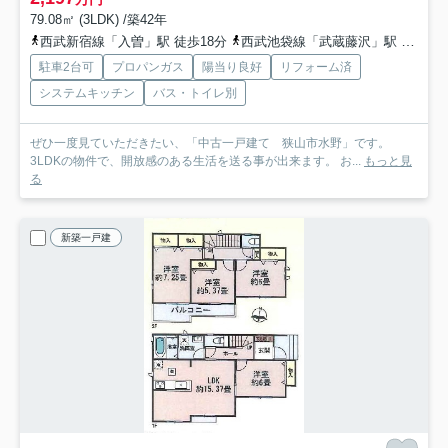
79.08㎡ (3LDK) /築42年
西武新宿線「入曽」駅 徒歩18分
西武池袋線「武蔵藤沢」駅 徒歩41分
駐車2台可
プロパンガス
陽当り良好
リフォーム済
システムキッチン
バス・トイレ別
ぜひ一度見ていただきたい、「中古一戸建て 狭山市水野」です。
3LDKの物件で、開放感のある生活を送る事が出来ます。 お...
もっと見
る
新築一戸建