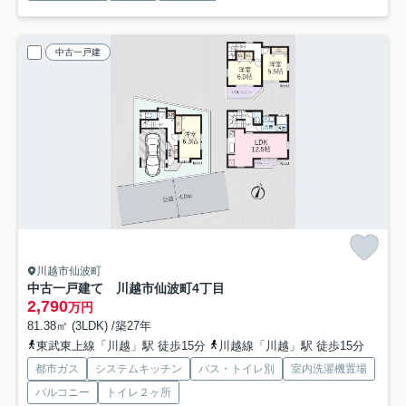
中古一戸建
川越市仙波町
中古一戸建て 川越市仙波町4丁目
2,790
万円
81.38㎡ (3LDK) /築27年
東武東上線「川越」駅 徒歩15分
川越線「川越」駅 徒歩15分
都市ガス
システムキッチン
バス・トイレ別
室内洗濯機置場
バルコニー
トイレ２ヶ所