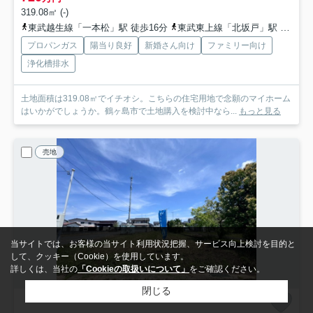
319.08㎡ (-)
東武越生線「一本松」駅 徒歩16分
東武東上線「北坂戸」駅 バス4分 埼玉県坂戸市「坂戸駅北口」 停歩33分
プロパンガス
陽当り良好
新婚さん向け
ファミリー向け
浄化槽排水
土地面積は319.08㎡でイチオシ。こちらの住宅用地で念願のマイホーム
はいかがでしょうか。鶴ヶ島市で土地購入を検討中なら...
もっと見る
売地
当サイトでは、お客様の当サイト利用状況把握、サービス向上検討を目的と
して、クッキー（Cookie）を使用しています。
詳しくは、当社の
「Cookieの取扱いについて」
をご確認ください。
閉じる