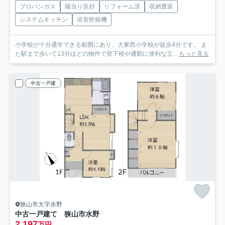
プロパンガス
陽当り良好
リフォーム済
収納豊富
システムキッチン
浴室乾燥機
小学校が十分通学できる範囲にあり、大東西小学校が徒歩4分です。 ま
た駅まで歩いて13分ほどの物件で登下校や通勤に便利な立...
もっと見る
中古一戸建
狭山市大字水野
中古一戸建て 狭山市水野
2,197
万円