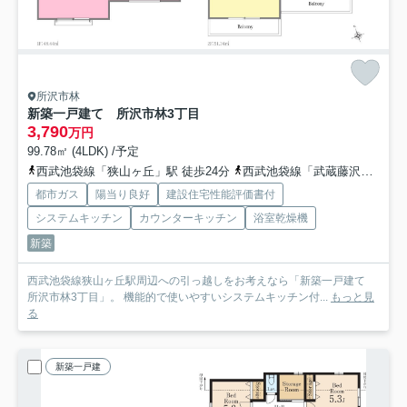
所沢市林
新築一戸建て 所沢市林3丁目
3,790
万円
99.78㎡ (4LDK) /予定
西武池袋線「狭山ヶ丘」駅 徒歩24分
西武池袋線「武蔵藤沢」駅 徒歩30分
都市ガス
陽当り良好
建設住宅性能評価書付
システムキッチン
カウンターキッチン
浴室乾燥機
新築
西武池袋線狭山ヶ丘駅周辺への引っ越しをお考えなら「新築一戸建て
所沢市林3丁目」。 機能的で使いやすいシステムキッチン付...
もっと見
る
新築一戸建