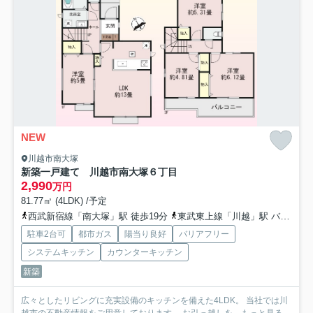
NEW
川越市南大塚
新築一戸建て 川越市南大塚６丁目
2,990
万円
81.77㎡ (4LDK) /予定
西武新宿線「南大塚」駅 徒歩19分
東武東上線「川越」駅 バス9分 西武バス「南大塚東」 停歩11分
駐車2台可
都市ガス
陽当り良好
バリアフリー
システムキッチン
カウンターキッチン
新築
広々としたリビングに充実設備のキッチンを備えた4LDK。 当社では川