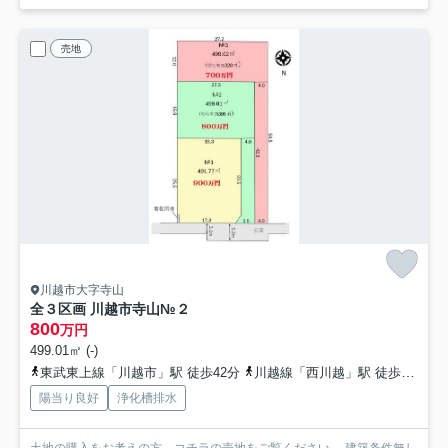
売地
川越市大字寺山
全３区画 川越市寺山
№２
800
万円
499.01㎡ (-)
東武東上線「川越市」駅 徒歩42分
川越線「西川越」駅 徒歩34分
陽当り良好
浄化槽排水
土地の購入をお考えの方、コチラの売地をご覧ください。 建築条件無し