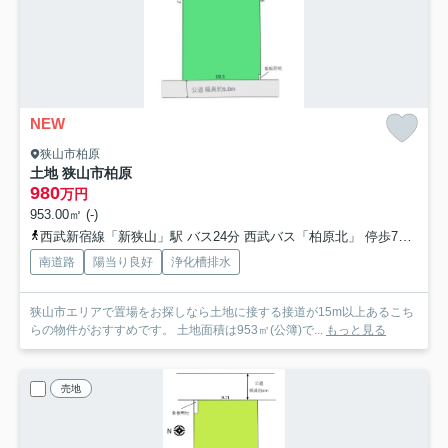
NEW
狭山市柏原
土地 狭山市柏原
980
万円
953.00㎡ (-)
西武新宿線「新狭山」駅 バス24分 西武バス「柏原北」 停歩7分
西
南道路
陽当り良好
浄化槽排水
狭山市エリアで置場をお探しなら土地に接する接道が15m以上あるこち
らの物件がおすすめです。 土地面積は953㎡(公簿)で...
もっと見る
売地