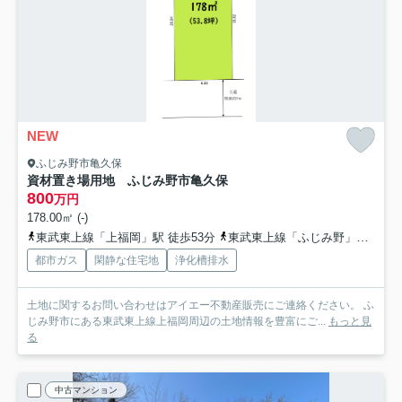
NEW
ふじみ野市亀久保
資材置き場用地 ふじみ野市亀久保
800
万円
178.00㎡ (-)
東武東上線「上福岡」駅 徒歩53分
東武東上線「ふじみ野」駅 徒歩60分
都市ガス
閑静な住宅地
浄化槽排水
土地に関するお問い合わせはアイエー不動産販売にご連絡ください。 ふ
じみ野市にある東武東上線上福岡周辺の土地情報を豊富にご...
もっと見
る
中古マンション