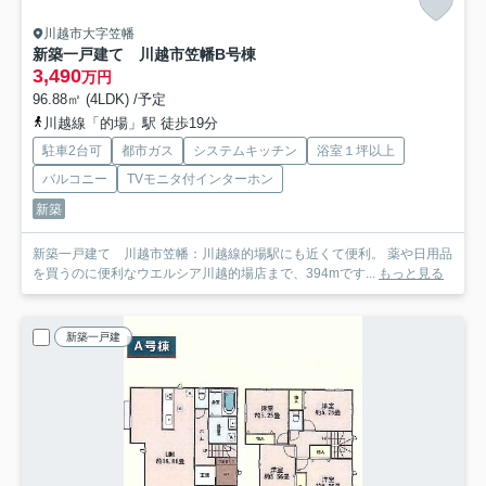
川越市大字笠幡
新築一戸建て 川越市笠幡
B号棟
3,490
万円
96.88㎡ (4LDK) /予定
川越線「的場」駅 徒歩19分
駐車2台可
都市ガス
システムキッチン
浴室１坪以上
バルコニー
TVモニタ付インターホン
新築
新築一戸建て 川越市笠幡：川越線的場駅にも近くて便利。 薬や日用品
を買うのに便利なウエルシア川越的場店まで、394mです...
もっと見る
新築一戸建