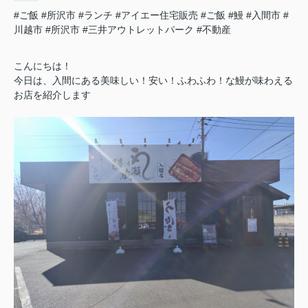
#ご飯
#所沢市
#ランチ
#アイエー住宅販売
#ご飯
#鰻
#入間市
#
川越市
#所沢市
#三井アウトレットパーク
#不動産
こんにちは！
今日は、入間にある美味しい！安い！ふわふわ！な鰻が味わえる
お店を紹介します