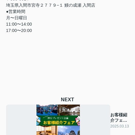
埼玉県入間市宮寺２７７９−１ 鰻の成瀬 入間店
●営業時間
月〜日曜日
11:00〜14:00
17:00〜20:00
NEXT
お客様紹
介フェア
のご案内
2025.03.13