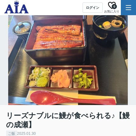
0
ログイン
お気に入り
リーズナブルに鰻が食べられる♪【鰻
の成瀬】
ご飯
2025.01.30