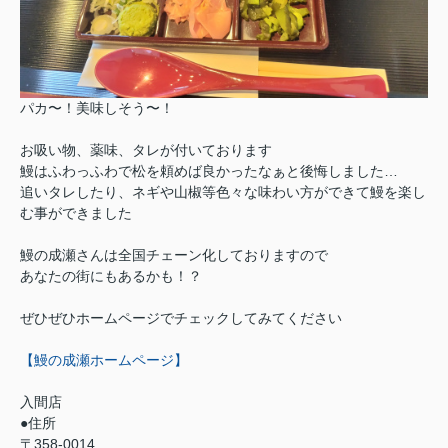
パカ〜！美味しそう〜！
お吸い物、薬味、タレが付いております
鰻はふわっふわで松を頼めば良かったなぁと後悔しました…
追いタレしたり、ネギや山椒等色々な味わい方ができて鰻を楽し
む事ができました
鰻の成瀬さんは全国チェーン化しておりますので
あなたの街にもあるかも！？
ぜひぜひホームページでチェックしてみてください
【鰻の成瀬ホームページ】
入間店
●住所
〒358-0014