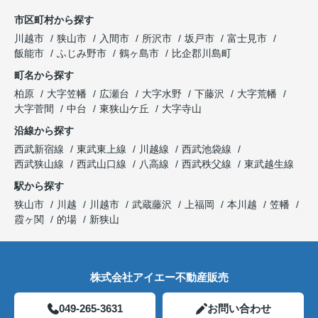
市区町村から探す
川越市
狭山市
入間市
所沢市
坂戸市
富士見市
飯能市
ふじみ野市
鶴ヶ島市
比企郡川島町
町名から探す
柏原
大字笠幡
広瀬台
大字水野
下藤沢
大字荒幡
大字菅間
中台
東狭山ケ丘
大字寺山
沿線から探す
西武新宿線
東武東上線
川越線
西武池袋線
西武狭山線
西武山口線
八高線
西武秩父線
東武越生線
駅から探す
狭山市
川越
川越市
武蔵藤沢
上福岡
本川越
笠幡
霞ヶ関
的場
新狭山
株式会社アイエー不動産販売
049-265-3631
お問い合わせ