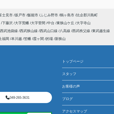
富士見市
坂戸市
飯能市
ふじみ野市
鶴ヶ島市
比企郡川島町
野
下藤沢
大字荒幡
大字菅間
中台
東狭山ケ丘
大字寺山
西武池袋線
西武狭山線
西武山口線
八高線
西武秩父線
東武越生線
上福岡
本川越
笠幡
霞ヶ関
的場
新狭山
トップページ
スタッフ
お客様の声
049-265-3631
ブログ
アクセスマップ