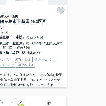
島市
大字下新田
 鶴ヶ島市下新田 №2区画
円
㎡ (-)
越生線
「
一本松
」駅 徒歩16分
東上線
「
北坂戸
」駅 バス4分 埼玉県坂戸市
戸駅北口」 停歩33分
東上線
「
坂戸
」駅 徒歩34分
パンガス
陽当り良好
新婚さん向け
ミリー向け
浄化槽排水
市エリアでの住まいなら、住み心地も快適
地 鶴ヶ島市下新田」はいかがでしょうか。
校まで徒歩10分の立地...
もっと見る
地