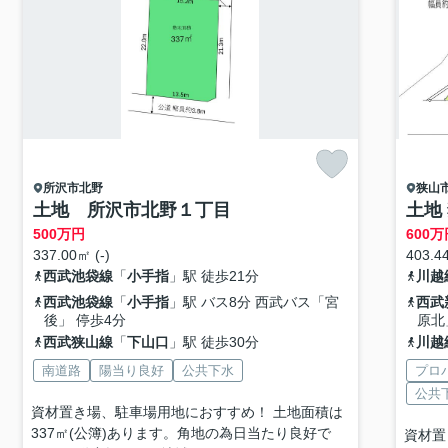
所沢市
北野
狭山
土地 所沢市北野１丁目
土地
500
万円
600
万
337.00㎡ (-)
403.44
西武池袋線
「
小手指
」駅 徒歩21分
川越
西武池袋線
「
小手指
」駅 バス8分 西武バス「宮
西武
後」 停歩4分
原北
西武狭山線
「
下山口
」駅 徒歩30分
川越
南道路
陽当り良好
公共下水
プロ
公共
資材置き場、駐車場用地におすすめ！ 土地面積は
337㎡(公簿)あります。角地の為日当たり良好で
資材置