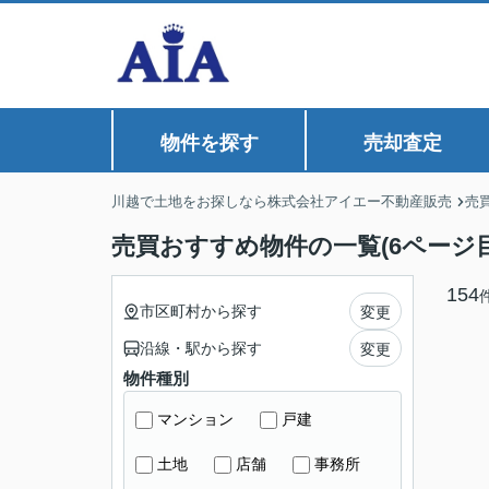
物件を探す
売却査定
川越で土地をお探しなら株式会社アイエー不動産販売
売
売買おすすめ物件の一覧(6ページ目
154
市区町村から探す
変更
沿線・駅から探す
変更
物件種別
マンション
戸建
土地
店舗
事務所