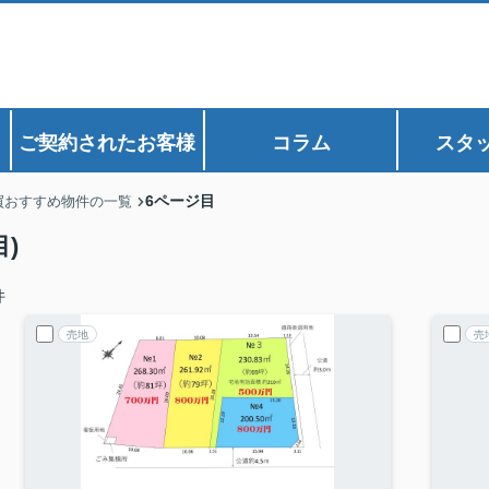
ご契約されたお客様
コラム
スタ
6ページ目
買おすすめ物件の一覧
)
件
売地
売