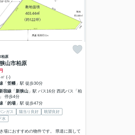
市
柏原
 狭山市柏原
円
㎡ (-)
線
「
笠幡
」駅 徒歩30分
新宿線
「
新狭山
」駅 バス16分 西武バス「柏
」 停歩4分
線
「
的場
」駅 徒歩47分
パンガス
陽当り良好
眺望良好
下水
き場におすすめの物件です。 県道に面して