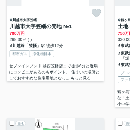
川越市
大字笠幡
鶴ヶ
川越市大字笠幡の売地 №1
土地
700
万円
750
万
268.30㎡ (-)
330.00
川越線
「
笠幡
」駅 徒歩12分
東武
東武
都市ガス
浄化槽排水
「坂
東武
セブンイレブン 川越西笠幡店まで徒歩6分と近場
にコンビニがあるのもポイント。 住まいの場所と
プロ
しておすすめな住宅用地となっ...
もっと見る
ファ
鶴ヶ島
な「土
小中学
売地
売