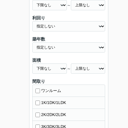
～
利回り
築年数
面積
～
間取り
ワンルーム
1K/1DK/1LDK
2K/2DK/2LDK
3K/3DK/3LDK